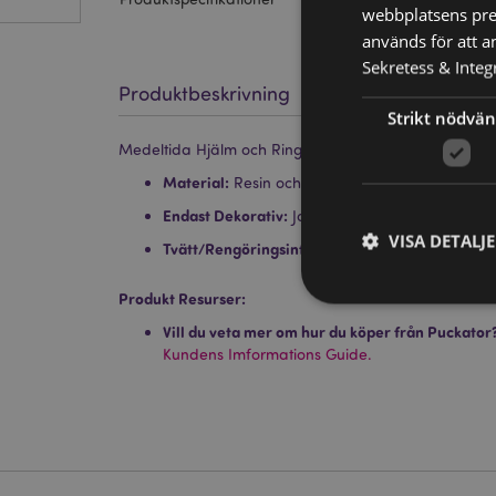
webbplatsens pres
används för att a
Sekretess & Integr
Produktbeskrivning
Strikt nödvän
Medeltida Hjälm och Ringbrynja Dekorativ Bägare
Material:
Resin och Rostfritt Stål
Endast Dekorativ:
Ja
VISA DETALJ
Tvätt/Rengöringsinformation:
Endast torka ren
Produkt Resurser:
Vill du veta mer om hur du köper från Puckator
Kundens Imformations Guide.
Strikt nödvändiga co
Webbplatsen kan inte
Namn
CookieScriptConse