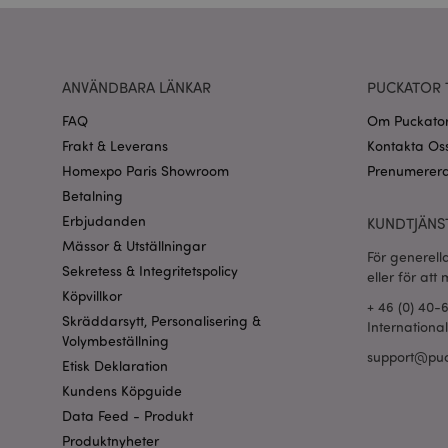
recently_viewed_pr
ANVÄNDBARA LÄNKAR
PUCKATOR 
Go
searchReport-log
FAQ
Om Puckato
Frakt & Leverans
Kontakta Os
recently_compared
Homexpo Paris Showroom
Prenumerera
Betalning
section_data_ids
Erbjudanden
KUNDTJÄNS
Mässor & Utställningar
product_data_stora
För generell
Sekretess & Integritetspolicy
eller för att
Köpvillkor
form_key
+ 46 (0) 40-
Skräddarsytt, Personalisering &
Internationa
Volymbeställning
support@puc
X-Magento-Vary
Etisk Deklaration
Kundens Köpguide
Data Feed - Produkt
Produktnyheter
recently_viewed_pr