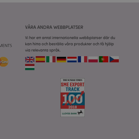
esinställningar för
okiebannern måste
isade produkter för
VÅRA ANDRA WEBBPLATSER
 information om
Vi har ett antal internationella webbplatser där du
kan hitta och beställa våra produkter och få hjälp
e jämförda
via relevanta språk.
relaterad till
tt visa önskelista,
data relaterade till
kter.
nderlätta cachning
 sidor laddas
 av Magento 2-
sionen av en sida
r ändrats. Det
mma sida lagras i
isade produkter för