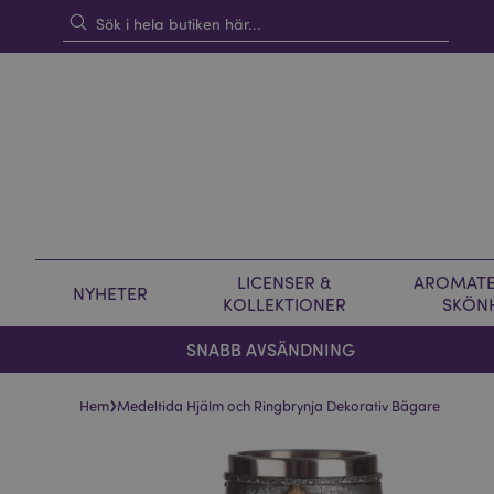
LICENSER &
AROMATE
NYHETER
KOLLEKTIONER
SKÖN
SNABB AVSÄNDNING
›
Hem
Medeltida Hjälm och Ringbrynja Dekorativ Bägare
Hoppa
Hoppa
till
till
slutet
början