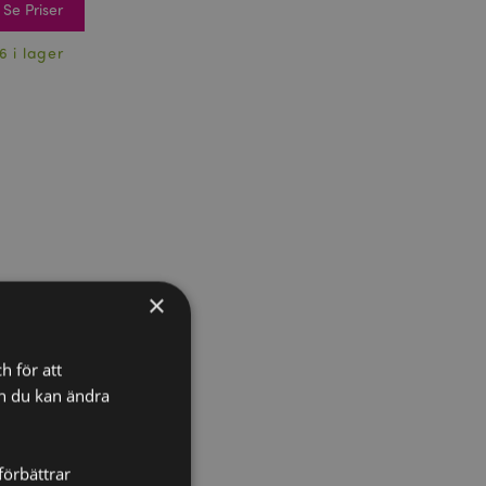
Se Priser
6 i lager
×
h för att
ch du kan ändra
förbättrar