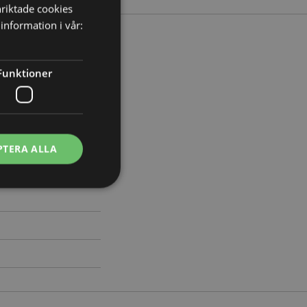
nriktade cookies
information i vår:
Funktioner
redd 8.5cm Djup 9cm
47
PTERA ALLA
ontohantering.
vänder denna cookie