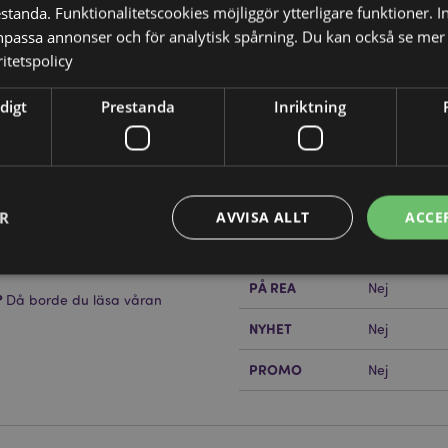
tanda. Funktionalitetscookies möjliggör ytterligare funktioner. I
npassa annonser och för analytisk spårning. Du kan också se mer 
itetspolicy
Produktattribut
digt
Prestanda
Inriktning
Mer
Mått
Höjd 19cm B
Information
Streckkod
50550717416
Kartong Mängd
24
ER
AVVISA ALLT
ACCE
Vikt (kg)
0.450000
PÅ REA
Nej
?
Då borde du läsa våran
Strikt nödvändigt
Prestanda
Inriktning
Funktioner
NYHET
Nej
okies tillåter grundläggande webbplatsfunktionalitet såsom användarinloggning och k
PROMO
 användas korrekt utan strikt nödvändiga cookies.
Nej
Provider
/
Utgång
Beskrivning
Domän
nt
1 månad
Cookie-Script.com-tjänsten an
CookieScript