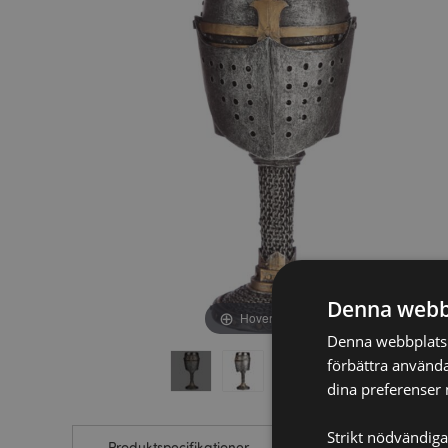
av
av
bildgalleriet
bildgalleriet
Denna webb
Hover to zoom
Denna webbplats a
förbättra använda
dina preferenser 
Strikt nödvändiga
Produktspecifikationer