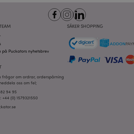
för att komma ihåg dina samtyck
.puckator.se
cookies. Cookie-Script.com-co
fungera korrekt.
oduct_previous
1 dag
Lagrar produkt-ID för nyligen v
Adobe Inc.
enkel navigering.
www.puckator.se
TEAM
SÄKER SHOPPING
ogles sekretesspolicy
Session
Magento, används för att logga
Adobe Inc.
r
sökning
www.puckator.se
s
_product_previous
1 dag
Lagrar produkt-ID: n för tidigar
Adobe Inc.
produkter för enkel navigering.
www.puckator.se
 på Puckators nyhetsbrev
1 dag
Lagrar kundspecifik information 
Adobe Inc.
shopparinitierade åtgärder som a
www.puckator.se
T
kassainformation etc.
ge
1 dag
Lagrar konfiguration för produkt
a frågor om ordrar, orderspårning
Adobe Inc.
nyligen visade / jämförda produ
www.puckator.se
 meddela oss om fel;
1 dag 16
Denna cookie används för att u
Adobe Inc.
682 94 95
timmar
av innehåll i webbläsaren så att
.www.puckator.se
l: +44 (0) 1579321550
snabbare.
kator.se
1 dag 16
X-Magento-Vary-kakan används
Adobe Inc.
timmar
systemet för att markera att ver
www.puckator.se
som begärts av en användare ha
tillåter att olika versioner av sa
cache, t.ex. Varnish.
oduct
1 dag
Lagrar produkt-ID för nyligen v
Adobe Inc.