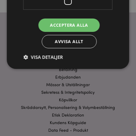
ACCEPTERA ALLA
ANVÄNDBARA LÄNKAR
AVVISA ALLT
FAQ
Frakt & Leverans
VISA DETALJER
Homexpo Paris Showroom
Betalning
Erbjudanden
Strikt nödvändigt
Prestanda
Inriktning
Mässor & Utställningar
Funktioner
Sekretess & Integritetspolicy
Köpvillkor
Strikt nödvändiga cookies tillåter grundläggande
webbplatsfunktionalitet såsom användarinloggning
Skräddarsytt, Personalisering & Volymbeställning
och kontohantering. Webbplatsen kan inte
Etisk Deklaration
användas korrekt utan strikt nödvändiga cookies.
Kundens Köpguide
Provider
/
Namn
Utg
Domän
Data Feed - Produkt