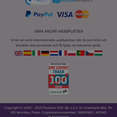
www.puckator.se
form_key
1 dag
Adobe Inc.
tim
.www.puckator.se
VÅRA ANDRA WEBBPLATSER
Vi har ett antal internationella webbplatser där du kan hitta och
beställa våra produkter och få hjälp via relevanta språk.
X-Magento-Vary
1 dag
Adobe Inc.
tim
www.puckator.se
recently_viewed_product
1 d
Adobe Inc.
www.puckator.se
Copyright © 2000 - 2025 Puckator EDC Sp. z o.o. Ul. Graniczna 8AA, 54-
mage-cache-sessid
1 d
Adobe Inc.
610 Wrocław, Polen. Organisationsnummer: 389391683 , MOMS
www.puckator.se
PL8943170010