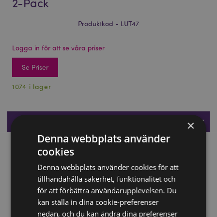
2-Pack
Produktkod - LUT47
Logga in för att se våra priser
Se Priser
1074 i lager
Produktspecifikationer
×
Denna webbplats använder
cookies
Produktbeskrivning
Denna webbplats använder cookies för att
Beans & Co Katter PVC Bagagelapp 2-Pack
tillhandahålla säkerhet, funktionalitet och
Material:
för att förbättra användarupplevelsen. Du
PVC
kan ställa in dina cookie-preferenser
Antal i set:
2
nedan, och du kan ändra dina preferenser