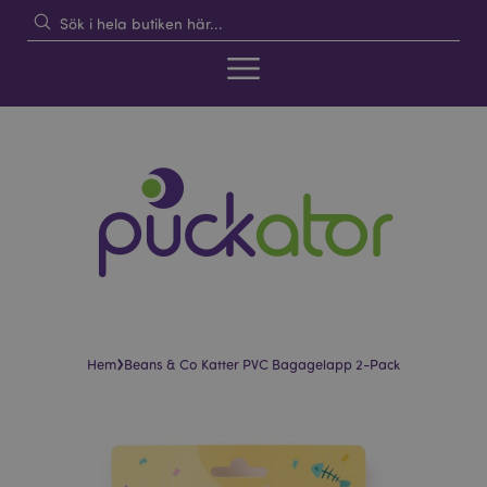
›
Hem
Beans & Co Katter PVC Bagagelapp 2-Pack
Hoppa
Hoppa
till
till
slutet
början
av
av