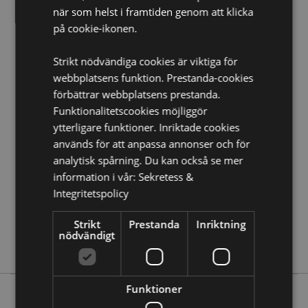
när som helst i framtiden genom att klicka
Produkt Resurser:
på cookie-ikonen.
Vill du veta mer om hur du köper från Puckator?
Då
borde du läsa våran
Kundens Imformations Guide.
Strikt nödvändiga cookies är viktiga för
webbplatsens funktion. Prestanda-cookies
Produktattribut
förbättrar webbplatsens prestanda.
Funktionalitetscookies möjliggör
Mer
Höjd TBCcm Bredd TBCcm Djup TBCcm
Information
ytterligare funktioner. Inriktade cookies
5055071508486
används för att anpassa annonser och för
288
analytisk spårning. Du kan också se mer
0.036000
information i vår:
Sekretess &
Nej
Integritetspolicy
Nej
Nej
Strikt
Prestanda
Inriktning
nödvändigt
Beans & Co Cats
Funktioner