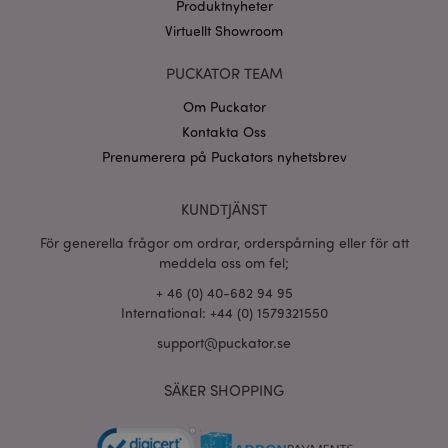
Produktnyheter
CookieScriptConsent
1 må
CookieScript
.puckator.se
Virtuellt Showroom
PUCKATOR TEAM
Om Puckator
Kontakta Oss
recently_viewed_product_previous
1 d
Adobe Inc.
Prenumerera på Puckators nyhetsbrev
www.puckator.se
Googles
KUNDTJÄNST
sekretesspolicy
searchReport-log
Sess
Adobe Inc.
www.puckator.se
För generella frågor om ordrar, orderspårning eller för att
meddela oss om fel;
recently_compared_product_previous
1 d
Adobe Inc.
+ 46 (0) 40-682 94 95
www.puckator.se
International: +44 (0) 1579321550
support@puckator.se
section_data_ids
1 d
Adobe Inc.
www.puckator.se
SÄKER SHOPPING
product_data_storage
1 d
Adobe Inc.