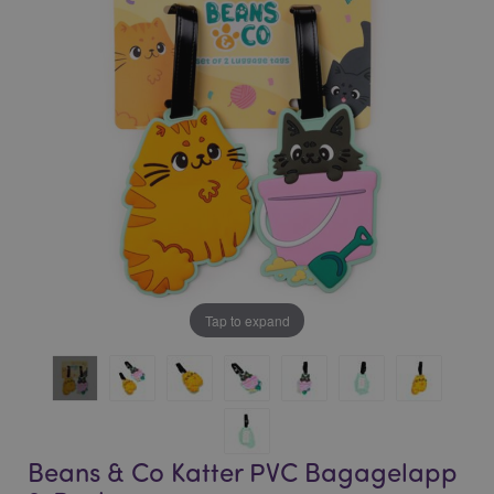
bildgalleriet
bildgalleriet
Tap to expand
Beans & Co Katter PVC Bagagelapp