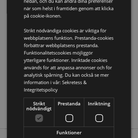
nedan, och du kan ändra dina preferenser
när som helst i framtiden genom att klicka
Produkt Resurser:
på cookie-ikonen.
Vill du veta mer om hur du köper från Puckator?
Då
borde du läsa våran
Kundens Imformations Guide.
Strikt nödvändiga cookies är viktiga för
webbplatsens funktion. Prestanda-cookies
förbättrar webbplatsens prestanda.
Produktattribut
Funktionalitetscookies möjliggör
Mer
Höjd 11cm Bredd 9.5cm Djup 10.5cm
ytterligare funktioner. Inriktade cookies
Information
5055071506239
används för att anpassa annonser och för
24
analytisk spårning. Du kan också se mer
0.324000
information i vår:
Sekretess &
Integritetspolicy
Nej
Nej
Strikt
Prestanda
Inriktning
Nej
nödvändigt
Enhörningar
Funktioner