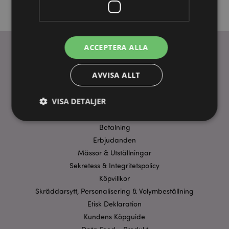
ACCEPTERA ALLA
ANVÄNDBARA LÄNKAR
AVVISA ALLT
FAQ
VISA DETALJER
Frakt & Leverans
Homexpo Paris Showroom
Betalning
Erbjudanden
Strikt nödvändigt
Prestanda
Inriktning
Mässor & Utställningar
Funktioner
Sekretess & Integritetspolicy
Strikt nödvändiga cookies tillåter grundläggande
Köpvillkor
webbplatsfunktionalitet såsom användarinloggning
Skräddarsytt, Personalisering & Volymbeställning
och kontohantering. Webbplatsen kan inte
användas korrekt utan strikt nödvändiga cookies.
Etisk Deklaration
Provider
/
Kundens Köpguide
Namn
Utg
Domän