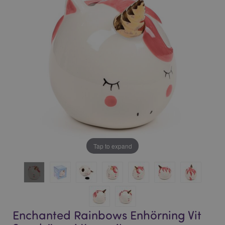
bildgalleriet
bildgalleriet
Tap to expand
Enchanted Rainbows Enhörning Vit