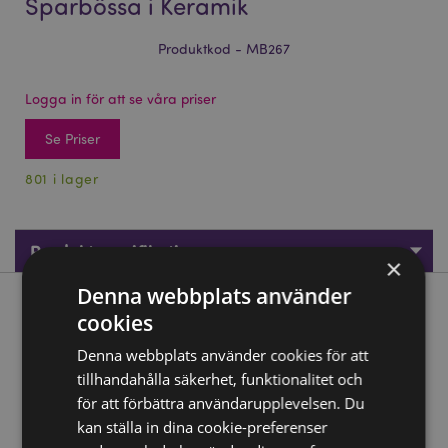
Sparbössa i Keramik
Produktkod - MB267
Logga in för att se våra priser
Se Priser
801 i lager
Produktspecifikationer
×
Denna webbplats använder
Produktbeskrivning
cookies
Denna webbplats använder cookies för att
Enchanted Rainbows Enhörning Vit Sparbössa i Keramik
tillhandahålla säkerhet, funktionalitet och
Material:
Dolomit Keramik
för att förbättra användarupplevelsen. Du
Produktinformation:
Innehållet nås via en propp i
kan ställa in dina cookie-preferenser
botten.