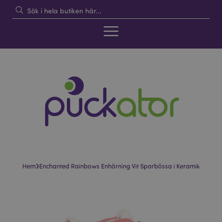
›
Hem
Enchanted Rainbows Enhörning Vit Sparbössa i Keramik
Hoppa
Hoppa
till
till
slutet
början
av
av