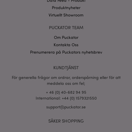
Data Feed - Produkt
CookieScriptConsent
1 må
CookieScript
Produktnyheter
.puckator.se
Virtuellt Showroom
PUCKATOR TEAM
Om Puckator
Kontakta Oss
recently_viewed_product_previous
1 d
Adobe Inc.
www.puckator.se
Prenumerera på Puckators nyhetsbrev
Googles
sekretesspolicy
KUNDTJÄNST
searchReport-log
Sess
Adobe Inc.
www.puckator.se
För generella frågor om ordrar, orderspårning eller för att
meddela oss om fel;
recently_compared_product_previous
1 d
Adobe Inc.
www.puckator.se
+ 46 (0) 40-682 94 95
International: +44 (0) 1579321550
section_data_ids
1 d
Adobe Inc.
support@puckator.se
www.puckator.se
SÄKER SHOPPING