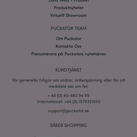
CookieScriptConsent
1 må
CookieScript
Produktnyheter
.puckator.se
Virtuellt Showroom
PUCKATOR TEAM
Om Puckator
Kontakta Oss
recently_viewed_product_previous
1 d
Adobe Inc.
www.puckator.se
Prenumerera på Puckators nyhetsbrev
Googles
sekretesspolicy
KUNDTJÄNST
searchReport-log
Sess
Adobe Inc.
www.puckator.se
För generella frågor om ordrar, orderspårning eller för att
meddela oss om fel;
recently_compared_product_previous
1 d
Adobe Inc.
www.puckator.se
+ 46 (0) 40-682 94 95
International: +44 (0) 1579321550
section_data_ids
1 d
Adobe Inc.
support@puckator.se
www.puckator.se
SÄKER SHOPPING