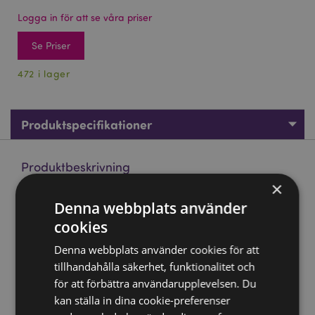
Logga in för att se våra priser
Se Priser
472 i lager
Produktspecifikationer
Produktbeskrivning
×
Uråldrig Döskalle Huvud Mugg
Denna webbplats använder
Material:
cookies
Dolomit Keramik
Livsmedelssäker:
Ja
Denna webbplats använder cookies för att
Mikrovågsugnssäker:
tillhandahålla säkerhet, funktionalitet och
Nej
för att förbättra användarupplevelsen. Du
Diskmaskinssäker:
Nej
kan ställa in dina cookie-preferenser
Volym:
460ml