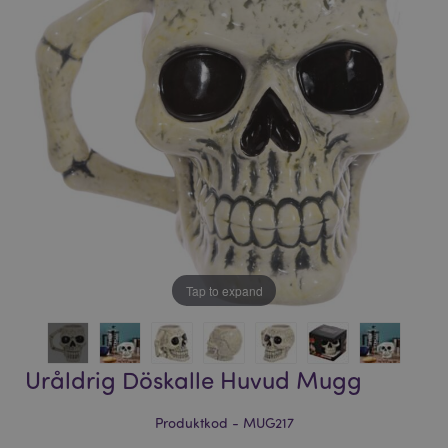
bildgalleriet
bildgalleriet
Tap to expand
Uråldrig Döskalle Huvud Mugg
Produktkod - MUG217