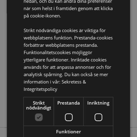
nedan, och du kan ändra dina preferenser
Säsong/Högtid:
Halloween
när som helst i framtiden genom att klicka
på cookie-ikonen.
Produkt Resurser:
Vill du veta mer om hur du köper från Puckator?
Då
Strikt nödvändiga cookies är viktiga för
borde du läsa våran
Kundens Imformations Guide.
webbplatsens funktion. Prestanda-cookies
förbättrar webbplatsens prestanda.
Funktionalitetscookies möjliggör
Produktattribut
ytterligare funktioner. Inriktade cookies
Mer
Höjd 10.5cm Bredd 12.5cm Djup 12.5cm
används för att anpassa annonser och för
Information
5055071710902
analytisk spårning. Du kan också se mer
24
information i vår:
Sekretess &
Integritetspolicy
0.425000
Nej
Strikt
Prestanda
Inriktning
Nej
nödvändigt
Nej
Funktioner