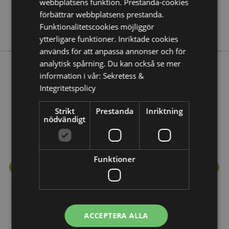
webbplatsens funktion. Prestanda-cookies
förbättrar webbplatsens prestanda.
Nej
Funktionalitetscookies möjliggör
Eden
ytterligare funktioner. Inriktade cookies
används för att anpassa annonser och för
analytisk spårning. Du kan också se mer
information i vår:
Sekretess &
Mer från denna serie
Integritetspolicy
Strikt
Prestanda
Inriktning
nödvändigt
Funktioner
ACCEPTERA ALLA