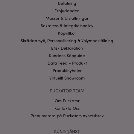
Betalning
Erbjudanden
recently_viewed_product_previous
1 d
Adobe Inc.
www.puckator.se
Mässor & Utställningar
Sekretess & Integritetspolicy
Googles
sekretesspolicy
Köpvillkor
searchReport-log
Sess
Adobe Inc.
www.puckator.se
Skräddarsytt, Personalisering & Volymbeställning
Etisk Deklaration
recently_compared_product_previous
1 d
Adobe Inc.
www.puckator.se
Kundens Köpguide
Data Feed - Produkt
Produktnyheter
section_data_ids
1 d
Adobe Inc.
www.puckator.se
Virtuellt Showroom
PUCKATOR TEAM
Om Puckator
product_data_storage
1 d
Adobe Inc.
www.puckator.se
Kontakta Oss
Prenumerera på Puckators nyhetsbrev
form_key
1 dag
Adobe Inc.
tim
KUNDTJÄNST
.www.puckator.se