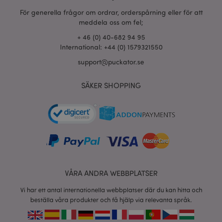
För generella frågor om ordrar, orderspårning eller för att
meddela oss om fel;
X-Magento-Vary
+ 46 (0) 40-682 94 95
1 dag
Adobe Inc.
tim
www.puckator.se
International: +44 (0) 1579321550
support@puckator.se
SÄKER SHOPPING
recently_viewed_product
1 d
Adobe Inc.
www.puckator.se
mage-cache-sessid
1 d
Adobe Inc.
www.puckator.se
VÅRA ANDRA WEBBPLATSER
Vi har ett antal internationella webbplatser där du kan hitta och
beställa våra produkter och få hjälp via relevanta språk.