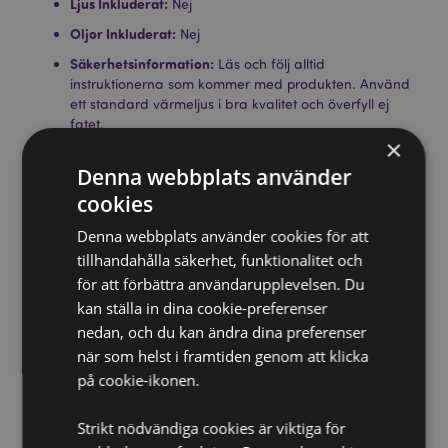
Ljus Inkluderat:
Nej
Oljor Inkluderat:
Nej
Säkerhetsinformation:
Läs och följ alltid
instruktionerna som kommer med produkten. Använd
ett standard värmeljus i bra kvalitet och överfyll ej
fatet.
×
Produkt Resurser:
Denna webbplats använder
Vill du veta mer om hur du köper från Puckator?
cookies
Då
borde du läsa våran
Kundens Imformations Guide.
Denna webbplats använder cookies för att
tillhandahålla säkerhet, funktionalitet och
Produktattribut
för att förbättra användarupplevelsen. Du
kan ställa in dina cookie-preferenser
Mer
Höjd 11.5cm Bredd 8.5cm Djup 8.5cm
nedan, och du kan ändra dina preferenser
Information
5055071716478
när som helst i framtiden genom att klicka
36
på cookie-ikonen.
0.344000
Ja
Strikt nödvändiga cookies är viktiga för
Nej