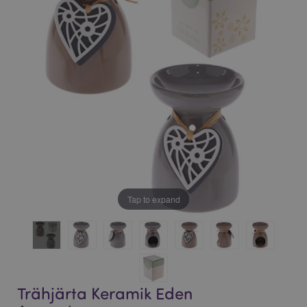
bildgalleriet
bildgalleriet
Tap to expand
Trähjärta Keramik Eden