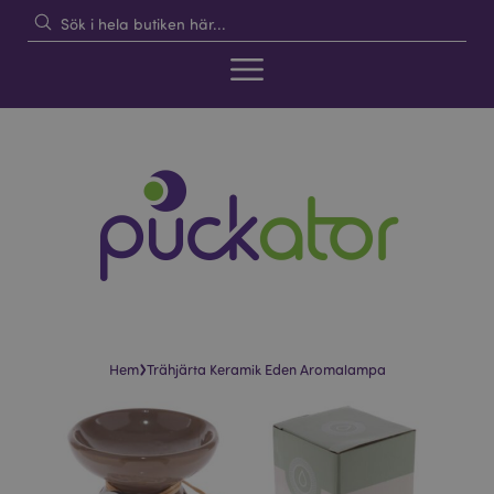
›
Hem
Trähjärta Keramik Eden Aromalampa
Hoppa
Hoppa
till
till
slutet
början
av
av