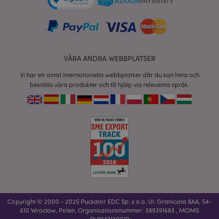
www.puckator.se
form_key
1 dag
Adobe Inc.
tim
.www.puckator.se
VÅRA ANDRA WEBBPLATSER
Vi har ett antal internationella webbplatser där du kan hitta och
beställa våra produkter och få hjälp via relevanta språk.
X-Magento-Vary
1 dag
Adobe Inc.
tim
www.puckator.se
recently_viewed_product
1 d
Adobe Inc.
www.puckator.se
Copyright © 2000 - 2025 Puckator EDC Sp. z o.o. Ul. Graniczna 8AA, 54-
mage-cache-sessid
1 d
Adobe Inc.
610 Wrocław, Polen. Organisationsnummer: 389391683 , MOMS
www.puckator.se
PL8943170010