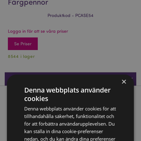
Färgpennor
Produktkod - PCASE54
Logga in för att se våra priser
Se Priser
8544 i lager
Produktspecifikationer
×
Denna webbplats använder
cookies
Produktbeskrivning
Denna webbplats använder cookies för att
Unicorn Magic Pennburk med 12 Färgpennor
tillhandahålla säkerhet, funktionalitet och
Material:
för att förbättra användarupplevelsen. Du
Trä och Kartong
kan ställa in dina cookie-preferenser
Antal i Set:
12 Pennor - Blandade Färger
nedan, och du kan ändra dina preferenser