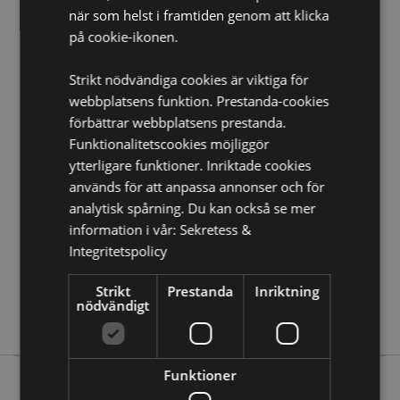
när som helst i framtiden genom att klicka
Produkt Resurser:
på cookie-ikonen.
Vill du veta mer om hur du köper från Puckator?
Då
borde du läsa våran
Kundens Imformations Guide.
Strikt nödvändiga cookies är viktiga för
webbplatsens funktion. Prestanda-cookies
Produktattribut
förbättrar webbplatsens prestanda.
Funktionalitetscookies möjliggör
Mer
Höjd 10.5cm Bredd 3.5cm Djup 3.5cm Penna 8.5cm
Information
ytterligare funktioner. Inriktade cookies
5055071783951
används för att anpassa annonser och för
240
analytisk spårning. Du kan också se mer
0.050000
information i vår:
Sekretess &
Ja
Integritetspolicy
Nej
Nej
Strikt
Prestanda
Inriktning
nödvändigt
Enhörningar
Funktioner