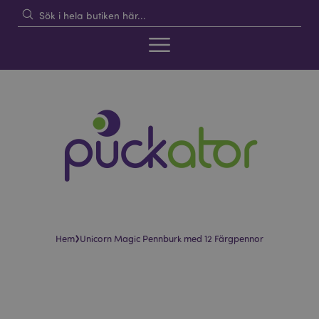
›
Hem
Unicorn Magic Pennburk med 12 Färgpennor
Hoppa
Hoppa
till
till
slutet
början
av
av