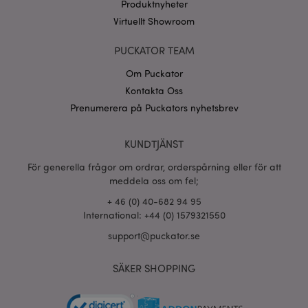
Produktnyheter
CookieScriptConsent
1 må
CookieScript
.puckator.se
Virtuellt Showroom
PUCKATOR TEAM
Om Puckator
Kontakta Oss
recently_viewed_product_previous
1 d
Adobe Inc.
Prenumerera på Puckators nyhetsbrev
www.puckator.se
Googles
KUNDTJÄNST
sekretesspolicy
searchReport-log
Sess
Adobe Inc.
www.puckator.se
För generella frågor om ordrar, orderspårning eller för att
meddela oss om fel;
recently_compared_product_previous
1 d
Adobe Inc.
+ 46 (0) 40-682 94 95
www.puckator.se
International: +44 (0) 1579321550
support@puckator.se
section_data_ids
1 d
Adobe Inc.
www.puckator.se
SÄKER SHOPPING
product_data_storage
1 d
Adobe Inc.