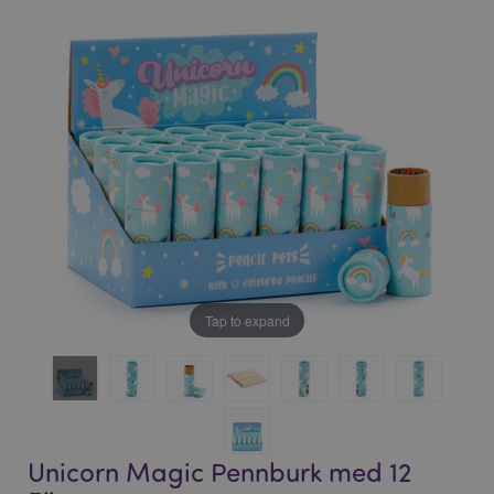
bildgalleriet
bildgalleriet
Tap to expand
Unicorn Magic Pennburk med 12