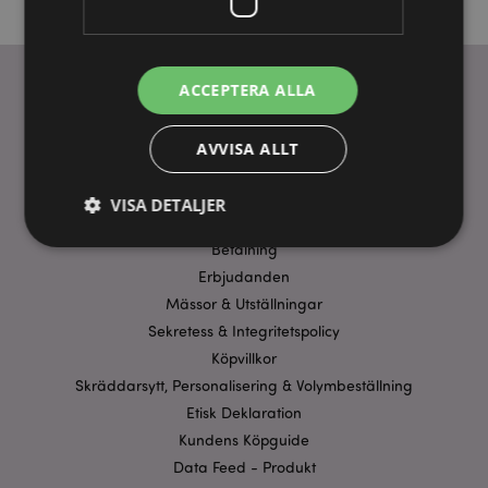
ACCEPTERA ALLA
ANVÄNDBARA LÄNKAR
AVVISA ALLT
FAQ
Frakt & Leverans
VISA DETALJER
Homexpo Paris Showroom
Betalning
Erbjudanden
Strikt nödvändigt
Prestanda
Inriktning
Mässor & Utställningar
Funktioner
Sekretess & Integritetspolicy
Köpvillkor
Strikt nödvändiga cookies tillåter grundläggande
webbplatsfunktionalitet såsom användarinloggning
Skräddarsytt, Personalisering & Volymbeställning
och kontohantering. Webbplatsen kan inte
Etisk Deklaration
användas korrekt utan strikt nödvändiga cookies.
Kundens Köpguide
Provider
/
Namn
Utg
Domän
Data Feed - Produkt