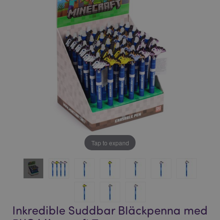
bildgalleriet
bildgalleriet
Tap to expand
Inkredible Suddbar Bläckpenna med