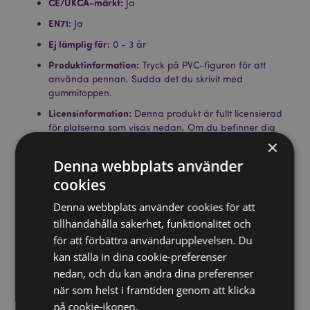
CE/UKCA-märkt:
Ja
EN71:
Ja
Ej lämplig för:
0 - 3 år
Produktinformation:
Tryck på PVC-figuren för att
använda pennan. Sudda det du skrivit med
gummitoppen.
Licensinformation:
Denna produkt är fullt licensierad
för platserna som visas nedan. Om du befinner dig
utanför dessa områden, försök inte köpa produkten.
×
Om du gör det kommer produkten att tas bort från
Denna webbplats använder
din beställning. Om du behöver ytterligare
cookies
information, vänligen kontakta vår kundtjänst.
Licensierade territorier:
Åland, Albanien, Österrike,
Denna webbplats använder cookies för att
Azorerna (Portugal), Balearerna (Spanien), Belgien,
tillhandahålla säkerhet, funktionalitet och
Bermuda, Bosnien och Hercegovina, Bulgarien,
Kanarieöarna (Spanien), Ceuta och Melilla, Korsika
för att förbättra användarupplevelsen. Du
(Frankrike), Kroatien, Cypern, Tjeckien, Danmark,
kan ställa in dina cookie-preferenser
Estland, Finland (fastlandet), Frankrike (fastlandet),
nedan, och du kan ändra dina preferenser
Franska Guyana, Tyskland, Gibraltar, Grekland,
när som helst i framtiden genom att klicka
Guadeloupe, Guernsey (Kanalöarna), Heliga stolen
på cookie-ikonen.
(Vatikanstaten), Ungern, Island, Irland, Isle of Man