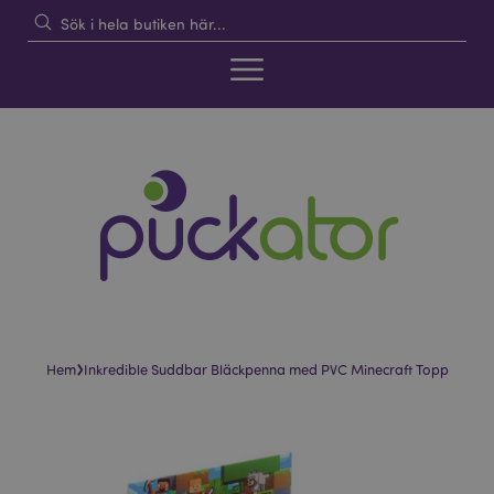
›
Hem
Inkredible Suddbar Bläckpenna med PVC Minecraft Topp
Hoppa
Hoppa
till
till
slutet
början
av
av