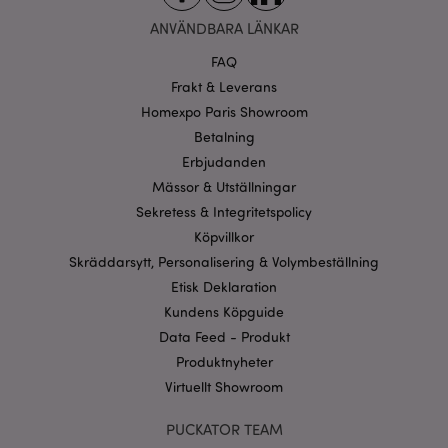
ANVÄNDBARA LÄNKAR
FAQ
Frakt & Leverans
recently_viewed_product_previous
1 d
Adobe Inc.
Homexpo Paris Showroom
www.puckator.se
Betalning
Googles
Erbjudanden
sekretesspolicy
searchReport-log
Sess
Adobe Inc.
Mässor & Utställningar
www.puckator.se
Sekretess & Integritetspolicy
recently_compared_product_previous
1 d
Adobe Inc.
Köpvillkor
www.puckator.se
Skräddarsytt, Personalisering & Volymbeställning
Etisk Deklaration
section_data_ids
1 d
Adobe Inc.
Kundens Köpguide
www.puckator.se
Data Feed - Produkt
Produktnyheter
Virtuellt Showroom
product_data_storage
1 d
Adobe Inc.
www.puckator.se
PUCKATOR TEAM