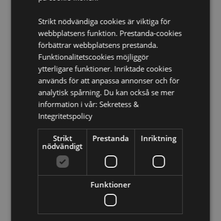
(Storbritannien), Italien (fastlandet), Jersey
(Kanalöarna), Kuwait, Lettland, Liechtenstein, Litauen,
Strikt nödvändiga cookies är viktiga för
Luxemburg, Nordmakedonien, Madeira (Portugal),
webbplatsens funktion. Prestanda-cookies
Malta, Martinique, Mayotte, Monaco, Montenegro,
förbättrar webbplatsens prestanda.
Nederländerna, Norge, Polen, Portugal (fastlandet),
Funktionalitetscookies möjliggör
Réunion, Rumänien, Saint-Martin (franska delen), San
Marino, Saudiarabien, Serbien, Sicilien (Italien),
ytterligare funktioner. Inriktade cookies
Slovakien, Slovenien, Spanien (fastlandet), Sverige,
används för att anpassa annonser och för
Schweiz, Ukraina, Förenade Arabemiraten,
analytisk spårning. Du kan också se mer
Storbritannien (fastlandet), Storbritannien (Nordirland,
information i vår:
Sekretess &
högländerna och öarna)
Integritetspolicy
Produkt Resurser:
Strikt
Prestanda
Inriktning
Vill du veta mer om hur du köper från Puckator?
Då
nödvändigt
borde du läsa våran
Kundens Imformations Guide.
Funktioner