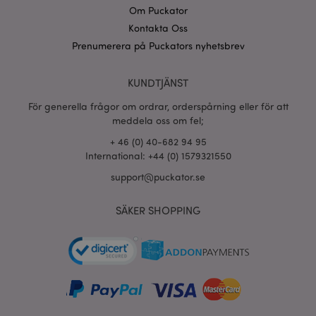
Om Puckator
form_key
1 dag
Kontakta Oss
Adobe Inc.
tim
.www.puckator.se
Prenumerera på Puckators nyhetsbrev
KUNDTJÄNST
X-Magento-Vary
1 dag
Adobe Inc.
För generella frågor om ordrar, orderspårning eller för att
tim
www.puckator.se
meddela oss om fel;
+ 46 (0) 40-682 94 95
International: +44 (0) 1579321550
support@puckator.se
SÄKER SHOPPING
recently_viewed_product
1 d
Adobe Inc.
www.puckator.se
mage-cache-sessid
1 d
Adobe Inc.
www.puckator.se