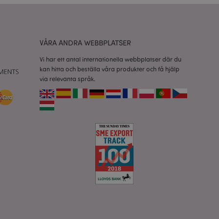
esinställningar för
okiebannern måste
isade produkter för
VÅRA ANDRA WEBBPLATSER
 information om
Vi har ett antal internationella webbplatser där du
kan hitta och beställa våra produkter och få hjälp
e jämförda
via relevanta språk.
relaterad till
tt visa önskelista,
data relaterade till
kter.
nderlätta cachning
 sidor laddas
 av Magento 2-
sionen av en sida
r ändrats. Det
mma sida lagras i
isade produkter för