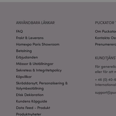
recently_viewed_pr
ANVÄNDBARA LÄNKAR
PUCKATOR 
Go
searchReport-log
FAQ
Om Puckato
Frakt & Leverans
Kontakta Os
recently_compared
Homexpo Paris Showroom
Prenumerera
Betalning
section_data_ids
Erbjudanden
KUNDTJÄNS
Mässor & Utställningar
product_data_stora
För generell
Sekretess & Integritetspolicy
eller för att
Köpvillkor
form_key
+ 46 (0) 40-
Skräddarsytt, Personalisering &
Internationa
Volymbeställning
support@puc
X-Magento-Vary
Etisk Deklaration
Kundens Köpguide
Data Feed - Produkt
Produktnyheter
recently_viewed_pr