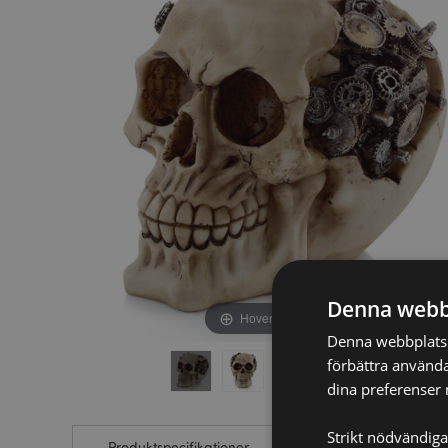
av
av
bildgalleriet
bildgalleriet
Denna webb
Hover to zoom
Denna webbplats a
förbättra använda
dina preferenser 
Strikt nödvändiga
Produktspecifikationer