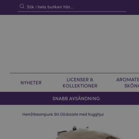
LICENSER &
AROMATE
NYHETER
KOLLEKTIONER
SKÖN
SNABB AVSÄNDNING
›
Hem
Steampunk Stil Dödskalle med Kugghjul
Hoppa
Hoppa
till
till
slutet
början