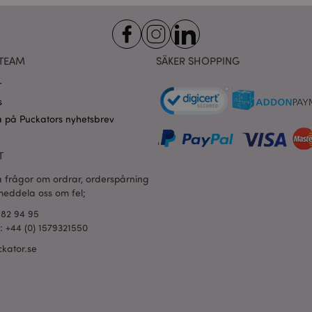
för att komma ihåg dina samtyck
.puckator.se
cookies. Cookie-Script.com-co
fungera korrekt.
oduct_previous
1 dag
Lagrar produkt-ID för nyligen v
Adobe Inc.
enkel navigering.
www.puckator.se
TEAM
SÄKER SHOPPING
ogles sekretesspolicy
Session
Magento, används för att logga
Adobe Inc.
r
sökning
www.puckator.se
s
_product_previous
1 dag
Lagrar produkt-ID: n för tidigar
Adobe Inc.
produkter för enkel navigering.
www.puckator.se
 på Puckators nyhetsbrev
1 dag
Lagrar kundspecifik information 
Adobe Inc.
shopparinitierade åtgärder som a
www.puckator.se
T
kassainformation etc.
ge
1 dag
Lagrar konfiguration för produkt
a frågor om ordrar, orderspårning
Adobe Inc.
nyligen visade / jämförda produ
www.puckator.se
 meddela oss om fel;
1 dag 16
Denna cookie används för att u
Adobe Inc.
682 94 95
timmar
av innehåll i webbläsaren så att
.www.puckator.se
l: +44 (0) 1579321550
snabbare.
kator.se
1 dag 16
X-Magento-Vary-kakan används
Adobe Inc.
timmar
systemet för att markera att ver
www.puckator.se
som begärts av en användare ha
tillåter att olika versioner av sa
cache, t.ex. Varnish.
oduct
1 dag
Lagrar produkt-ID för nyligen v
Adobe Inc.