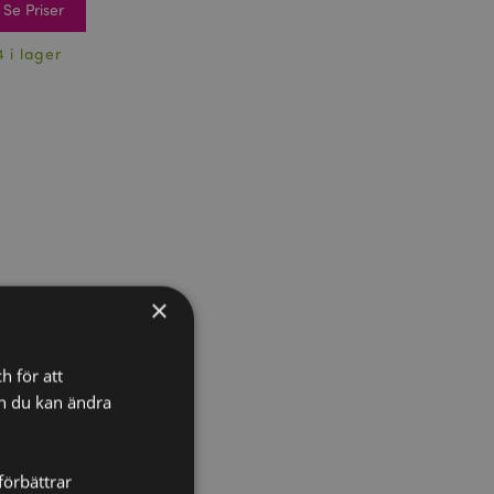
Se Priser
4 i lager
×
h för att
ch du kan ändra
förbättrar