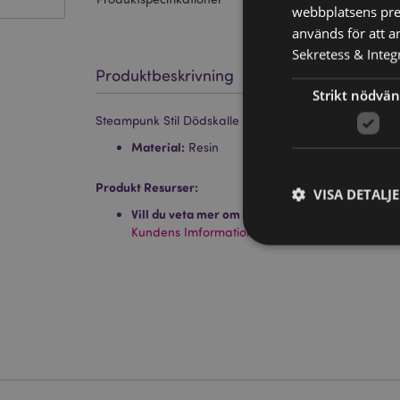
webbplatsens pres
används för att a
Sekretess & Integr
Produktbeskrivning
Strikt nödvän
Steampunk Stil Dödskalle med Kugghjul
Material:
Resin
Produkt Resurser:
VISA DETALJ
Vill du veta mer om hur du köper från Puckator
Kundens Imformations Guide.
Strikt nödvändiga co
Webbplatsen kan inte
Namn
CookieScriptConse