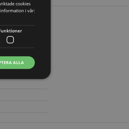
nriktade cookies
information i vår:
Funktioner
 Bredd 10cm Djup 13.5cm
492
PTERA ALLA
ontohantering.
vänder denna cookie