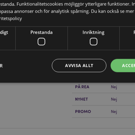
tanda. Funktionalitetscookies möjliggör ytterligare funktioner. I
npassa annonser och för analytisk spårning. Du kan också se mer 
itetspolicy
Produktattribut
digt
Prestanda
Inriktning
Mer
Mått
Höjd 11.5cm
Information
Streckkod
5055071761
Kartong Mängd
18
ER
AVVISA ALLT
ACCE
?
Då borde du läsa våran
Vikt (kg)
0.428000
PÅ REA
Nej
Strikt nödvändigt
Prestanda
Inriktning
Funktioner
NYHET
Nej
okies tillåter grundläggande webbplatsfunktionalitet såsom användarinloggning och k
PROMO
 användas korrekt utan strikt nödvändiga cookies.
Nej
Provider
/
Utgång
Beskrivning
Domän
nt
1 månad
Cookie-Script.com-tjänsten an
CookieScript