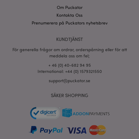
Om Puckator
Kontakta Oss
Prenumerera på Puckators nyhetsbrev
recently_viewed_product_previous
1 d
Adobe Inc.
www.puckator.se
KUNDTJÄNST
Googles
För generella frågor om ordrar, orderspårning eller för att
sekretesspolicy
searchReport-log
Sess
meddela oss om fel;
Adobe Inc.
www.puckator.se
+ 46 (0) 40-682 94 95
International: +44 (0) 1579321550
recently_compared_product_previous
1 d
Adobe Inc.
www.puckator.se
support@puckator.se
SÄKER SHOPPING
section_data_ids
1 d
Adobe Inc.
www.puckator.se
product_data_storage
1 d
Adobe Inc.
www.puckator.se