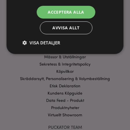
ANVÄNDBARA LÄNKAR
ACCEPTERA ALLA
FAQ
AVVISA ALLT
Frakt & Leverans
Homexpo Paris Showroom
VISA DETALJER
Betalning
Erbjudanden
Mässor & Utställningar
Sekretess & Integritetspolicy
Strikt nödvändigt
Prestanda
Inriktning
Köpvillkor
Funktioner
Skräddarsytt, Personalisering & Volymbeställning
Strikt nödvändiga cookies tillåter grundläggande
Etisk Deklaration
webbplatsfunktionalitet såsom användarinloggning
Kundens Köpguide
och kontohantering. Webbplatsen kan inte
användas korrekt utan strikt nödvändiga cookies.
Data Feed - Produkt
Provider
/
Produktnyheter
Namn
Utg
Domän
Virtuellt Showroom
CookieScriptConsent
1 må
CookieScript
.puckator.se
PUCKATOR TEAM