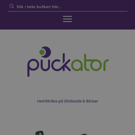
›
Hem
Kråka på Dödskalle & Böcker
Hoppa
Hoppa
till
till
slutet
början
av
av