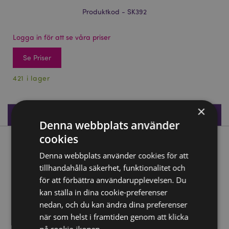
Produktkod - SK392
Logga in för att se våra priser
Se Priser
421 i lager
×
Produktspecifikationer
Denna webbplats använder
cookies
Produktbeskrivning
Denna webbplats använder cookies för att
tillhandahålla säkerhet, funktionalitet och
Kråka på Dödskalle & Böcker
för att förbättra användarupplevelsen. Du
Material:
Resin
kan ställa in dina cookie-preferenser
nedan, och du kan ändra dina preferenser
Produkt Resurser:
när som helst i framtiden genom att klicka
Vill du veta mer om hur du köper från Puckator?
Då
på cookie-ikonen.