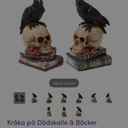
bildgalleriet
bildgalleriet
Tap to expand
Kråka på Dödskalle & Böcker