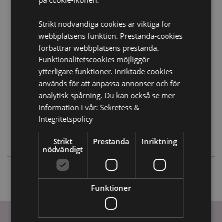
borde du läsa våran
Kundens Imformations Guide.
Strikt nödvändiga cookies är viktiga för
webbplatsens funktion. Prestanda-cookies
Produktattribut
förbättrar webbplatsens prestanda.
Mer
Höjd 13cm Bredd 5-7cm Djup 7-9cm
Funktionalitetscookies möjliggör
Information
5055071796258
ytterligare funktioner. Inriktade cookies
36
används för att anpassa annonser och för
0.304000
analytisk spårning. Du kan också se mer
information i vår:
Sekretess &
Nej
Integritetspolicy
Nej
Nej
Strikt
Prestanda
Inriktning
nödvändigt
Funktioner