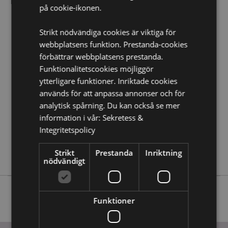
på cookie-ikonen.
Vill du veta mer om hur du köper från Puckator?
Då
borde du läsa våran
Kundens Imformations Guide.
Strikt nödvändiga cookies är viktiga för
webbplatsens funktion. Prestanda-cookies
Produktattribut
förbättrar webbplatsens prestanda.
Funktionalitetscookies möjliggör
Mer
Höjd 20cm Bredd 13.5cm Djup 20cm
Information
ytterligare funktioner. Inriktade cookies
5055071505690
används för att anpassa annonser och för
6
analytisk spårning. Du kan också se mer
1.202000
information i vår:
Sekretess &
Nej
Integritetspolicy
Nej
Strikt
Prestanda
Inriktning
Nej
nödvändigt
Funktioner