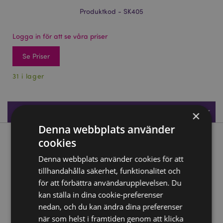
Produktkod - SK405
Logga in för att se våra priser
Se Priser
31 i lager
Produktspecifikationer
×
Denna webbplats använder
cookies
Produktbeskrivning
Denna webbplats använder cookies för att
Angel of Death På Knä med Svärd
tillhandahålla säkerhet, funktionalitet och
Material:
för att förbättra användarupplevelsen. Du
Resin och Metall
kan ställa in dina cookie-preferenser
Säsong/Högtid:
Halloween
nedan, och du kan ändra dina preferenser
när som helst i framtiden genom att klicka
Produkt Resurser: