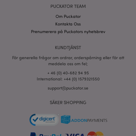
PUCKATOR TEAM
Om Puckator
Kontakta Oss
Prenumerera på Puckators nyhetsbrev
recently_viewed_product_previous
1 d
Adobe Inc.
www.puckator.se
KUNDTJÄNST
Googles
sekretesspolicy
För generella frågor om ordrar, orderspårning eller för att
searchReport-log
Sess
Adobe Inc.
www.puckator.se
meddela oss om fel;
+ 46 (0) 40-682 94 95
recently_compared_product_previous
1 d
Adobe Inc.
International: +44 (0) 1579321550
www.puckator.se
support@puckator.se
section_data_ids
1 d
Adobe Inc.
SÄKER SHOPPING
www.puckator.se
product_data_storage
1 d
Adobe Inc.
www.puckator.se