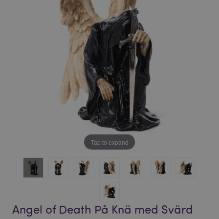
bildgalleriet
bildgalleriet
Tap to expand
Angel of Death På Knä med Svärd