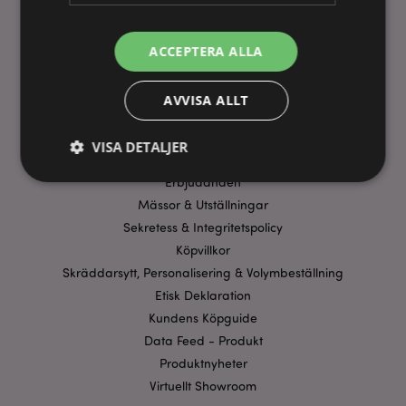
ACCEPTERA ALLA
ANVÄNDBARA LÄNKAR
FAQ
AVVISA ALLT
Frakt & Leverans
Homexpo Paris Showroom
VISA DETALJER
Betalning
Erbjudanden
Mässor & Utställningar
Strikt nödvändigt
Prestanda
Inriktning
Sekretess & Integritetspolicy
Funktioner
Köpvillkor
Skräddarsytt, Personalisering & Volymbeställning
Strikt nödvändiga cookies tillåter grundläggande
webbplatsfunktionalitet såsom användarinloggning
Etisk Deklaration
och kontohantering. Webbplatsen kan inte
Kundens Köpguide
användas korrekt utan strikt nödvändiga cookies.
Data Feed - Produkt
Provider
/
Namn
Utg
Produktnyheter
Domän
Virtuellt Showroom
CookieScriptConsent
1 må
CookieScript
.puckator.se