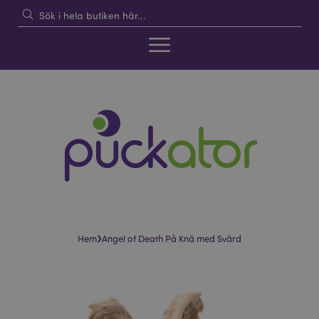
›
Hem
Angel of Death På Knä med Svärd
Hoppa
Hoppa
till
till
slutet
början
av
av