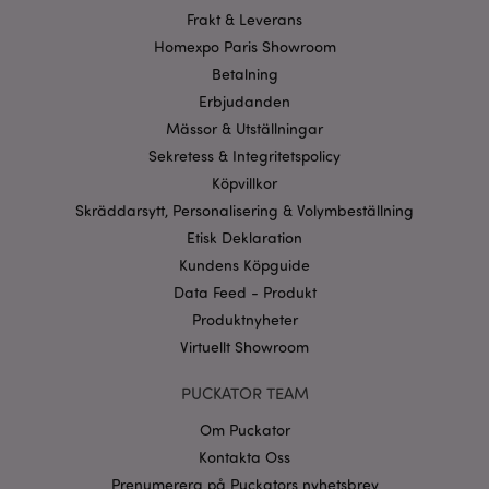
Frakt & Leverans
Strikt nödvändiga cookies tillåter grundläggande
Homexpo Paris Showroom
webbplatsfunktionalitet såsom användarinloggning
och kontohantering. Webbplatsen kan inte
Betalning
användas korrekt utan strikt nödvändiga cookies.
Erbjudanden
Provider
/
Namn
Utg
Mässor & Utställningar
Domän
Sekretess & Integritetspolicy
CookieScriptConsent
1 må
CookieScript
.puckator.se
Köpvillkor
Skräddarsytt, Personalisering & Volymbeställning
Etisk Deklaration
Kundens Köpguide
Data Feed - Produkt
Produktnyheter
recently_viewed_product_previous
1 d
Adobe Inc.
www.puckator.se
Virtuellt Showroom
Googles
sekretesspolicy
PUCKATOR TEAM
searchReport-log
Sess
Adobe Inc.
www.puckator.se
Om Puckator
Kontakta Oss
recently_compared_product_previous
1 d
Adobe Inc.
www.puckator.se
Prenumerera på Puckators nyhetsbrev