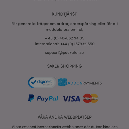
section_data_ids
1 d
Adobe Inc.
KUNDTJÄNST
www.puckator.se
För generella frågor om ordrar, orderspårning eller för att
meddela oss om fel;
+ 46 (0) 40-682 94 95
product_data_storage
1 d
Adobe Inc.
International: +44 (0) 1579321550
www.puckator.se
support@puckator.se
form_key
1 dag
SÄKER SHOPPING
Adobe Inc.
tim
.www.puckator.se
X-Magento-Vary
1 dag
Adobe Inc.
tim
www.puckator.se
VÅRA ANDRA WEBBPLATSER
Vi har ett antal internationella webbplatser där du kan hitta och