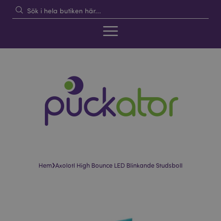
›
Hem
Axolotl High Bounce LED Blinkande Studsboll
Hoppa
Hoppa
till
till
slutet
början
av
av