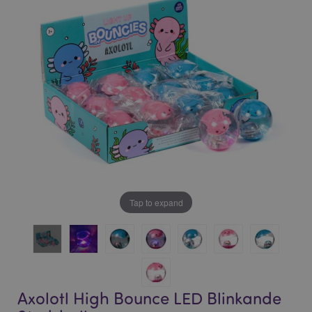
bildgalleriet
bildgalleriet
Tap to expand
Axolotl High Bounce LED Blinkande