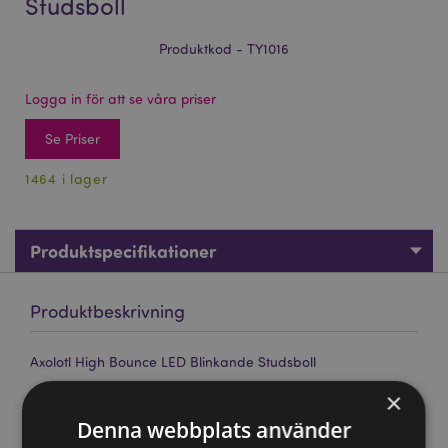
Studsboll
Produktkod - TY1016
Logga in för att se våra priser
Se Priser
1464 i lager
Produktspecifikationer
Produktbeskrivning
Axolotl High Bounce LED Blinkande Studsboll
Material:
Plast och Gummi
×
CE/UKCA-märkt:
Ja
Denna webbplats använder