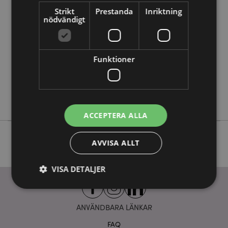
Strikt
Prestanda
Inriktning
Mer
Höjd 6.5cm Bredd 6.5cm Djup 6.5cm
nödvändigt
Information
5055071508622
48
0.155000
Funktioner
Nej
Nej
Nej
ACCEPTERA ALLA
AVVISA ALLT
VISA DETALJER
ANVÄNDBARA LÄNKAR
Strikt nödvändigt
Prestanda
Inriktning
Funktioner
FAQ