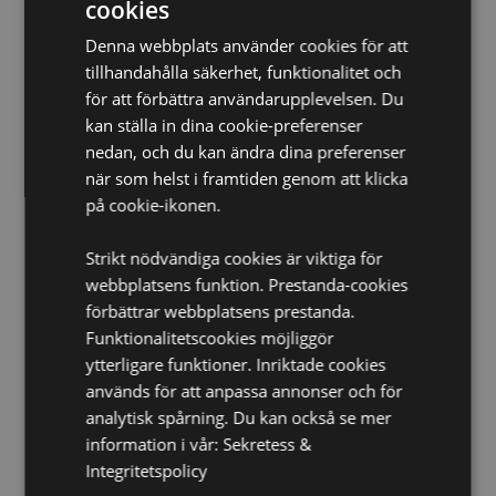
EN71:
cookies
Ja
Ej lämplig för:
0 - 3 År
Denna webbplats använder cookies för att
Produktinformation:
tillhandahålla säkerhet, funktionalitet och
Rekommenderad för barn över 5
år.
för att förbättra användarupplevelsen. Du
kan ställa in dina cookie-preferenser
Produkt Resurser:
nedan, och du kan ändra dina preferenser
Vill du veta mer om hur du köper från Puckator?
Då
när som helst i framtiden genom att klicka
borde du läsa våran
Kundens Imformations Guide.
på cookie-ikonen.
Batteri & Elekronikresurser:
Läs mer om viktiga
säkerhetsriktlinjer och tips för säker avfallshantering I
Strikt nödvändiga cookies är viktiga för
våra batteri- och elektronikresurser.
Klicka här
för mer
webbplatsens funktion. Prestanda-cookies
information.
förbättrar webbplatsens prestanda.
Funktionalitetscookies möjliggör
ytterligare funktioner. Inriktade cookies
används för att anpassa annonser och för
analytisk spårning. Du kan också se mer
information i vår:
Sekretess &
Integritetspolicy
Produktattribut