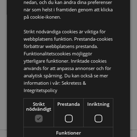
nedan, och du kan ändra dina preferenser
EN71:
Ja
när som helst i framtiden genom att klicka
på cookie-ikonen.
Produkt Resurser:
Strikt nödvändiga cookies är viktiga för
Vill du veta mer om hur du köper från Puckator?
Då
borde du läsa våran
Kundens Imformations Guide.
webbplatsens funktion. Prestanda-cookies
förbättrar webbplatsens prestanda.
Funktionalitetscookies möjliggör
Produktattribut
ytterligare funktioner. Inriktade cookies
Mer
Höjd 7cm Bredd 6.5cm Djup 6cm
används för att anpassa annonser och för
Information
5055071505492
analytisk spårning. Du kan också se mer
information i vår:
Sekretess &
72
Integritetspolicy
0.094000
Nej
Strikt
Prestanda
Inriktning
Nej
nödvändigt
Nej
Funktioner