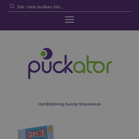
›
Hem
Klämmig Svamp Stressleksak
Hoppa
Hoppa
till
till
slutet
början
av
av