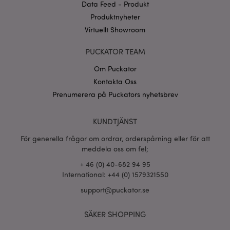
Data Feed - Produkt
CookieScriptConsent
1 må
CookieScript
Produktnyheter
.puckator.se
Virtuellt Showroom
PUCKATOR TEAM
Om Puckator
Kontakta Oss
recently_viewed_product_previous
1 d
Adobe Inc.
www.puckator.se
Prenumerera på Puckators nyhetsbrev
Googles
sekretesspolicy
searchReport-log
Sess
Adobe Inc.
KUNDTJÄNST
www.puckator.se
För generella frågor om ordrar, orderspårning eller för att
meddela oss om fel;
recently_compared_product_previous
1 d
Adobe Inc.
www.puckator.se
+ 46 (0) 40-682 94 95
International: +44 (0) 1579321550
section_data_ids
1 d
Adobe Inc.
support@puckator.se
www.puckator.se
SÄKER SHOPPING