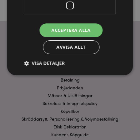
ACCEPTERA ALLA
ANVÄNDBARA LÄNKAR
AVVISA ALLT
FAQ
VISA DETALJER
Frakt & Leverans
Homexpo Paris Showroom
Betalning
Erbjudanden
Strikt nödvändigt
Prestanda
Inriktning
Mässor & Utställningar
Funktioner
Sekretess & Integritetspolicy
Strikt nödvändiga cookies tillåter grundläggande
Köpvillkor
webbplatsfunktionalitet såsom användarinloggning
och kontohantering. Webbplatsen kan inte
Skräddarsytt, Personalisering & Volymbeställning
användas korrekt utan strikt nödvändiga cookies.
Etisk Deklaration
Provider
/
Kundens Köpguide
Namn
Utg
Domän