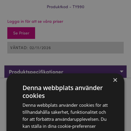
Produktkod - TY990
Logga in för att se våra priser
Se Priser
VÄNTAD: 02/11/2026
Produktspecifikationer
×
Denna webbplats använder
Produktbeskrivning
cookies
Klämmig Svamp Stressleksak
Denna webbplats använder cookies för att
tillhandahålla säkerhet, funktionalitet och
Material:
Gummi (TPR), EVA, och Maltsocker
för att förbättra användarupplevelsen. Du
CE/UKCA-Märkt:
Ja
kan ställa in dina cookie-preferenser
Ej lämplig för:
0 - 3 År