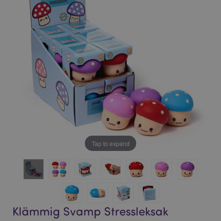
bildgalleriet
bildgalleriet
Tap to expand
Klämmig Svamp Stressleksak