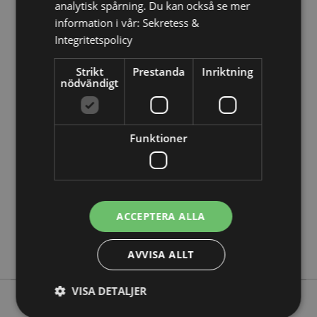
analytisk spårning. Du kan också se mer
information i vår:
Sekretess &
Integritetspolicy
Strikt
Prestanda
Inriktning
nödvändigt
Produktattribut
Mer
Höjd 6.5cm Bredd 6.5cm Djup 6.5cm
Information
5055071513954
Funktioner
36
0.208000
Nej
Nej
ACCEPTERA ALLA
Nej
Christmas Florals
AVVISA ALLT
VISA DETALJER