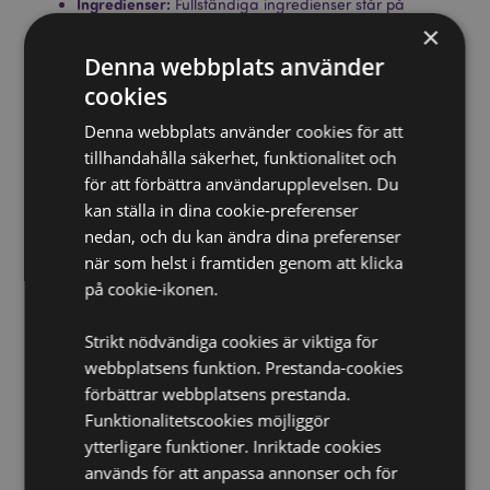
Ingredienser:
Fullständiga ingredienser står på
produktförpackningen.
×
Vikt:
Varje badbomb väger ca 160g
Denna webbplats använder
cookies
Vegansk:
Ja
Fri från Palmolja:
Ja
Denna webbplats använder cookies för att
tillhandahålla säkerhet, funktionalitet och
Glutenfri:
Ja
för att förbättra användarupplevelsen. Du
Plågerifri:
Ja
kan ställa in dina cookie-preferenser
Produktinformation:
Designad i Storbritannien.
nedan, och du kan ändra dina preferenser
Fullständig produktinformation och instruktioner på
när som helst i framtiden genom att klicka
produktförpackningen.
på cookie-ikonen.
Säsong/Högtid:
Jul
CPNP:
TBC
Strikt nödvändiga cookies är viktiga för
webbplatsens funktion. Prestanda-cookies
Produkt Resurser:
förbättrar webbplatsens prestanda.
Vill du veta mer om hur du köper från Puckator?
Då
Funktionalitetscookies möjliggör
borde du läsa våran
Kundens Imformations Guide.
ytterligare funktioner. Inriktade cookies
används för att anpassa annonser och för