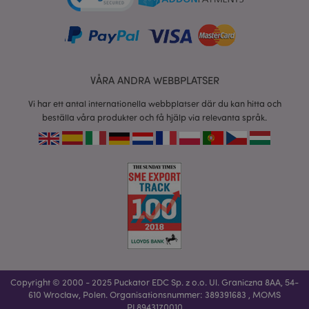
VÅRA ANDRA WEBBPLATSER
recently_viewed_product
1 d
Adobe Inc.
www.puckator.se
Vi har ett antal internationella webbplatser där du kan hitta och
beställa våra produkter och få hjälp via relevanta språk.
mage-cache-sessid
1 d
Adobe Inc.
www.puckator.se
_GRECAPTCHA
6
Google LLC
måna
www.google.com
Copyright © 2000 - 2025 Puckator EDC Sp. z o.o. Ul. Graniczna 8AA, 54-
610 Wrocław, Polen. Organisationsnummer: 389391683 , MOMS
PL8943170010