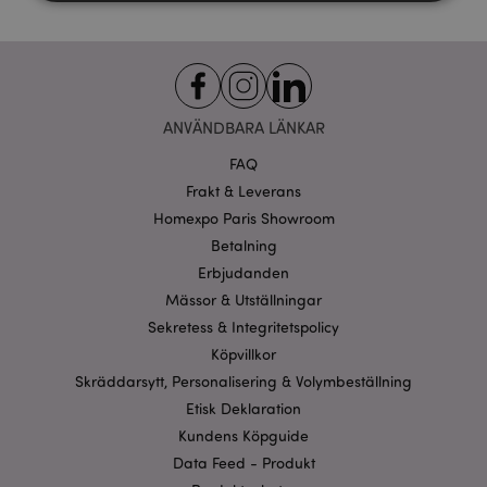
Strikt nödvändigt
Prestanda
Inriktning
Funktioner
Strikt nödvändiga cookies tillåter grundläggande
ANVÄNDBARA LÄNKAR
webbplatsfunktionalitet såsom användarinloggning
och kontohantering. Webbplatsen kan inte
FAQ
användas korrekt utan strikt nödvändiga cookies.
Frakt & Leverans
Provider
/
Namn
Utg
Homexpo Paris Showroom
Domän
Betalning
CookieScriptConsent
1 må
CookieScript
.puckator.se
Erbjudanden
Mässor & Utställningar
Sekretess & Integritetspolicy
Köpvillkor
Skräddarsytt, Personalisering & Volymbeställning
recently_viewed_product_previous
1 d
Adobe Inc.
Etisk Deklaration
www.puckator.se
Kundens Köpguide
Googles
Data Feed - Produkt
sekretesspolicy
searchReport-log
Sess
Adobe Inc.