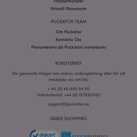
Produktnyheter
www.puckator.se
Virtuellt Showroom
recently_compared_product_previous
1 d
Adobe Inc.
www.puckator.se
PUCKATOR TEAM
Om Puckator
section_data_ids
1 d
Adobe Inc.
Kontakta Oss
www.puckator.se
Prenumerera på Puckators nyhetsbrev
KUNDTJÄNST
product_data_storage
1 d
Adobe Inc.
www.puckator.se
För generella frågor om ordrar, orderspårning eller för att
meddela oss om fel;
+ 46 (0) 40-682 94 95
form_key
1 dag
Adobe Inc.
International: +44 (0) 1579321550
tim
.www.puckator.se
support@puckator.se
SÄKER SHOPPING
X-Magento-Vary
1 dag
Adobe Inc.
tim
www.puckator.se