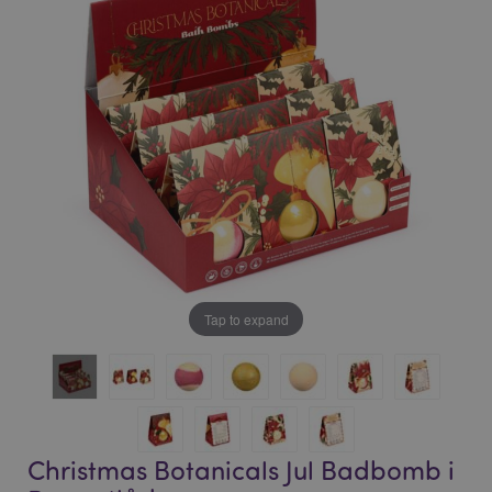
bildgalleriet
bildgalleriet
Tap to expand
Christmas Botanicals Jul Badbomb i