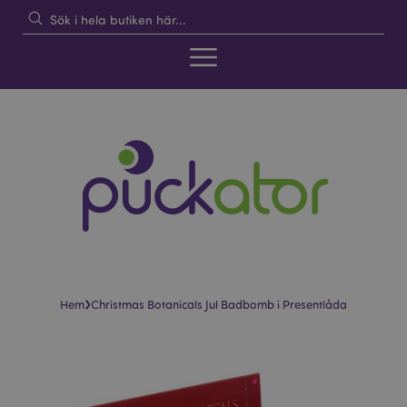
›
Hem
Christmas Botanicals Jul Badbomb i Presentlåda
Hoppa
Hoppa
till
till
slutet
början
av
av