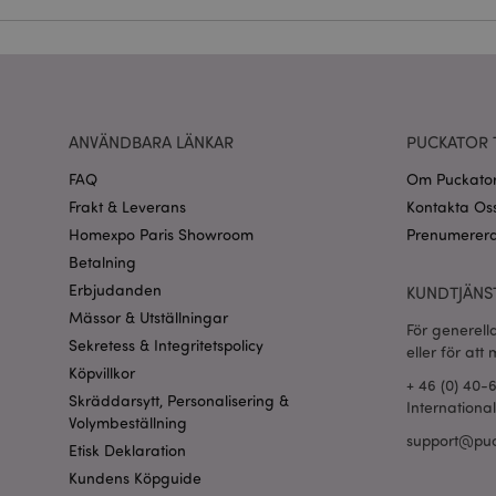
CookieScriptConse
recently_viewed_pr
Go
ANVÄNDBARA LÄNKAR
PUCKATOR 
searchReport-log
FAQ
Om Puckato
recently_compared
Frakt & Leverans
Kontakta Os
Homexpo Paris Showroom
Prenumerera
section_data_ids
Betalning
Erbjudanden
KUNDTJÄNS
product_data_stora
Mässor & Utställningar
För generell
Sekretess & Integritetspolicy
eller för att
form_key
Köpvillkor
+ 46 (0) 40-
Skräddarsytt, Personalisering &
Internationa
X-Magento-Vary
Volymbeställning
support@puc
Etisk Deklaration
Kundens Köpguide