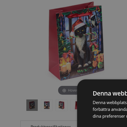
av
av
bildgalleriet
bildgalleriet
Hover to zoom
Denna webb
Denna webbplats a
förbättra använda
dina preferenser 
Produktspecifikationer