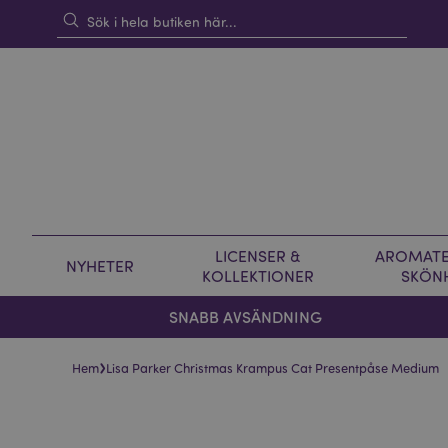
LICENSER &
AROMATE
NYHETER
KOLLEKTIONER
SKÖN
SNABB AVSÄNDNING
›
Hem
Lisa Parker Christmas Krampus Cat Presentpåse Medium
Hoppa
Hoppa
till
till
slutet
början