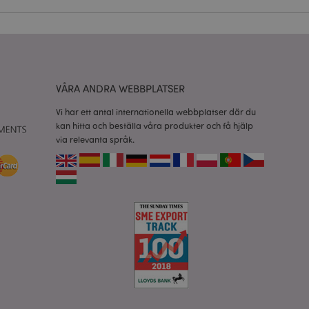
vänder denna cookie
esinställningar för
okiebannern måste
isade produkter för
VÅRA ANDRA WEBBPLATSER
 information om
Vi har ett antal internationella webbplatser där du
e jämförda
kan hitta och beställa våra produkter och få hjälp
via relevanta språk.
relaterad till
tt visa önskelista,
data relaterade till
kter.
nderlätta cachning
 sidor laddas
 av Magento 2-
sionen av en sida
r ändrats. Det
mma sida lagras i