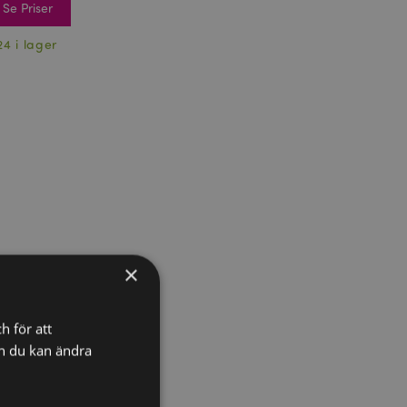
Se Priser
24 i lager
×
h för att
ch du kan ändra