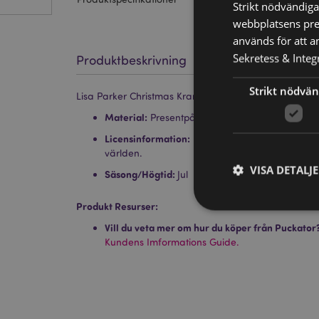
Strikt nödvändiga
webbplatsens pres
används för att a
Sekretess & Integr
Produktbeskrivning
Strikt nödvän
Lisa Parker Christmas Krampus Cat Presentpåse Me
Material:
Presentpåse i Kartong med Kartongl
Licensinformation:
Denna produkt är fullt licen
världen.
VISA DETALJ
Säsong/Högtid:
Jul
Produkt Resurser:
Vill du veta mer om hur du köper från Puckator
Kundens Imformations Guide.
Strikt nödvändiga co
Webbplatsen kan inte
Namn