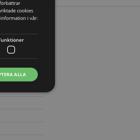
förbättrar
nriktade cookies
information i vår:
redd 17cm Djup 9cm
Funktioner
544
PTERA ALLA
ontohantering.