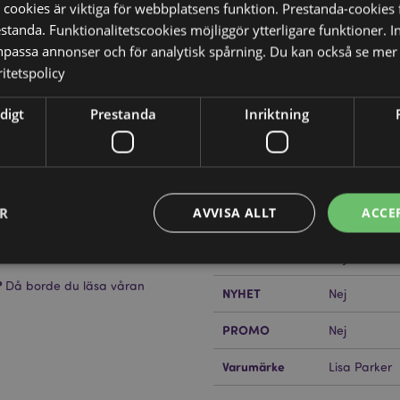
 cookies är viktiga för webbplatsens funktion. Prestanda-cookies 
tanda. Funktionalitetscookies möjliggör ytterligare funktioner. I
npassa annonser och för analytisk spårning. Du kan också se mer 
itetspolicy
Produktattribut
Mer
Mått
Höjd 23cm B
digt
Prestanda
Inriktning
Information
dium
Streckkod
app fäst på Handtagen (Snöre)
5055071512
sierad och kan säljas i hela
Kartong Mängd
240
ER
AVVISA ALLT
ACCE
Vikt (kg)
0.046000
PÅ REA
Nej
?
Då borde du läsa våran
NYHET
Nej
Strikt nödvändigt
Prestanda
Inriktning
Funktioner
PROMO
Nej
okies tillåter grundläggande webbplatsfunktionalitet såsom användarinloggning och k
 användas korrekt utan strikt nödvändiga cookies.
Varumärke
Lisa Parker
Provider
/
Utgång
Beskrivning
Domän