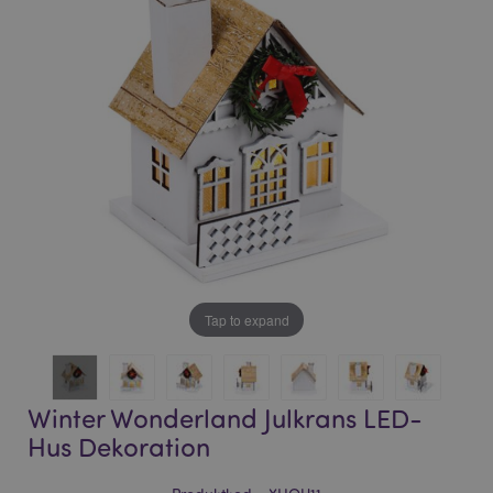
bildgalleriet
bildgalleriet
Tap to expand
Winter Wonderland Julkrans LED-
Hus Dekoration