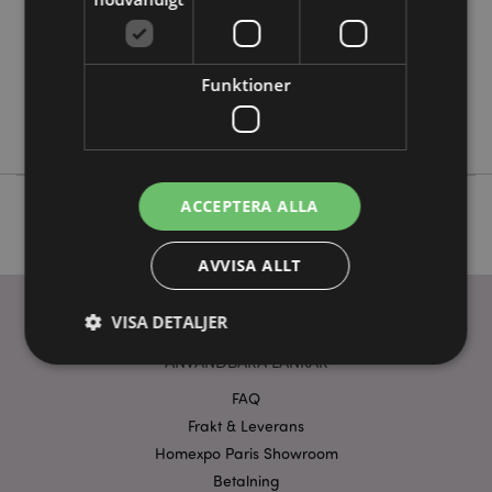
48
0.095000
Nej
Funktioner
Nej
Nej
ACCEPTERA ALLA
AVVISA ALLT
VISA DETALJER
ANVÄNDBARA LÄNKAR
FAQ
Strikt nödvändigt
Prestanda
Inriktning
Frakt & Leverans
Funktioner
Homexpo Paris Showroom
Betalning
Strikt nödvändiga cookies tillåter grundläggande