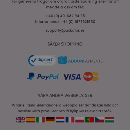
För generella frågor om ordrar, orderspårning eller för att
section_data_ids
1 d
Adobe Inc.
www.puckator.se
meddela oss om fel;
+ 46 (0) 40-682 94 95
International: +44 (0) 1579321550
support@puckator.se
product_data_storage
1 d
Adobe Inc.
www.puckator.se
SÄKER SHOPPING
form_key
1 dag
Adobe Inc.
tim
.www.puckator.se
X-Magento-Vary
1 dag
Adobe Inc.
tim
www.puckator.se
VÅRA ANDRA WEBBPLATSER
Vi har ett antal internationella webbplatser där du kan hitta och
beställa våra produkter och få hjälp via relevanta språk.