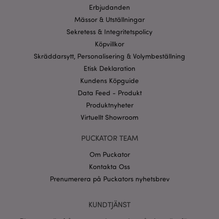
webbplatsfunktionalitet såsom användarinloggning
Erbjudanden
och kontohantering. Webbplatsen kan inte
användas korrekt utan strikt nödvändiga cookies.
Mässor & Utställningar
Sekretess & Integritetspolicy
Provider
/
Namn
Utg
Domän
Köpvillkor
CookieScriptConsent
1 må
CookieScript
Skräddarsytt, Personalisering & Volymbeställning
.puckator.se
Etisk Deklaration
Kundens Köpguide
Data Feed - Produkt
Produktnyheter
Virtuellt Showroom
recently_viewed_product_previous
1 d
Adobe Inc.
www.puckator.se
PUCKATOR TEAM
Googles
Om Puckator
sekretesspolicy
searchReport-log
Sess
Adobe Inc.
www.puckator.se
Kontakta Oss
Prenumerera på Puckators nyhetsbrev
recently_compared_product_previous
1 d
Adobe Inc.
www.puckator.se
KUNDTJÄNST