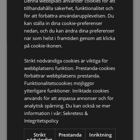
Denna webbplats använder cookies för att
Säsong/Högtid:
Jul
tillhandahålla säkerhet, funktionalitet och
för att förbättra användarupplevelsen. Du
Produkt Resurser:
kan ställa in dina cookie-preferenser
Vill du veta mer om hur du köper från Puckator?
Då
nedan, och du kan ändra dina preferenser
borde du läsa våran
Kundens Imformations Guide.
när som helst i framtiden genom att klicka
Batteri & Elekronikresurser:
Läs mer om viktiga
på cookie-ikonen.
säkerhetsriktlinjer och tips för säker avfallshantering I
våra batteri- och elektronikresurser.
Klicka här
för mer
information.
Strikt nödvändiga cookies är viktiga för
webbplatsens funktion. Prestanda-cookies
förbättrar webbplatsens prestanda.
Funktionalitetscookies möjliggör
ytterligare funktioner. Inriktade cookies
används för att anpassa annonser och för
analytisk spårning. Du kan också se mer
information i vår:
Sekretess &
Produktattribut
Integritetspolicy
Mer
Höjd 11cm Bredd 9.5cm Djup 8cm
Information
5055071515149
Strikt
Prestanda
Inriktning
nödvändigt