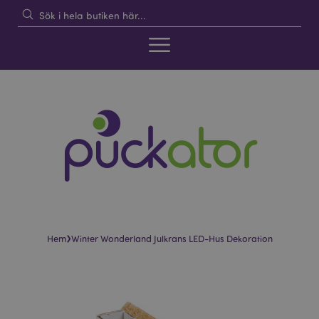
›
Hem
Winter Wonderland Julkrans LED-Hus Dekoration
Hoppa
Hoppa
till
till
slutet
början
av
av