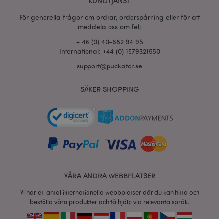
KUNDTJÄNST
section_data_ids
1 d
Adobe Inc.
För generella frågor om ordrar, orderspårning eller för att
www.puckator.se
meddela oss om fel;
+ 46 (0) 40-682 94 95
International: +44 (0) 1579321550
product_data_storage
1 d
Adobe Inc.
support@puckator.se
www.puckator.se
SÄKER SHOPPING
form_key
1 dag
Adobe Inc.
tim
.www.puckator.se
X-Magento-Vary
1 dag
Adobe Inc.
tim
www.puckator.se
VÅRA ANDRA WEBBPLATSER
Vi har ett antal internationella webbplatser där du kan hitta och
beställa våra produkter och få hjälp via relevanta språk.