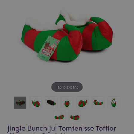
bildgalleriet
bildgalleriet
Tap to expand
Jingle Bunch Jul Tomtenisse Tofflor