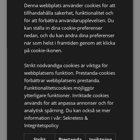
CE/UKCA-märkt:
Ja
Denna webbplats använder cookies för att
EN71:
Ja
tillhandahålla säkerhet, funktionalitet och
2:2020 Brännbarhet:
för att förbättra användarupplevelsen. Du
Ja
kan ställa in dina cookie-preferenser
Tvätt/Rengörningsinformation:
Endast handtvätt
nedan, och du kan ändra dina preferenser
Lämplig för blekmedel:
Nej
när som helst i framtiden genom att klicka
Lämplig för torktumlare:
Nej
på cookie-ikonen.
Lämplig för strykning:
Nej
Strikt nödvändiga cookies är viktiga för
Säsong/Högtid:
Jul
webbplatsens funktion. Prestanda-cookies
förbättrar webbplatsens prestanda.
Produkt Resurser:
Funktionalitetscookies möjliggör
Vill du veta mer om hur du köper från Puckator?
Då
ytterligare funktioner. Inriktade cookies
borde du läsa våran
Kundens Imformations Guide.
används för att anpassa annonser och för
analytisk spårning. Du kan också se mer
Produktattribut
information i vår:
Sekretess &
Integritetspolicy
Mer
Höjd 12cm Bredd 12cm Djup 29cm
Information
5055071515071
Strikt
Prestanda
Inriktning