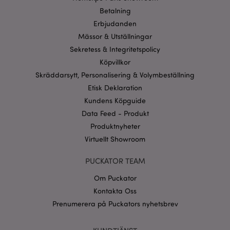
Strikt nödvändiga cookies tillåter grundläggande
Betalning
webbplatsfunktionalitet såsom användarinloggning
och kontohantering. Webbplatsen kan inte
Erbjudanden
användas korrekt utan strikt nödvändiga cookies.
Mässor & Utställningar
Provider
/
Namn
Utg
Sekretess & Integritetspolicy
Domän
Köpvillkor
CookieScriptConsent
1 må
CookieScript
.puckator.se
Skräddarsytt, Personalisering & Volymbeställning
Etisk Deklaration
Kundens Köpguide
Data Feed - Produkt
Produktnyheter
recently_viewed_product_previous
1 d
Virtuellt Showroom
Adobe Inc.
www.puckator.se
PUCKATOR TEAM
Googles
sekretesspolicy
searchReport-log
Sess
Adobe Inc.
Om Puckator
www.puckator.se
Kontakta Oss
Prenumerera på Puckators nyhetsbrev
recently_compared_product_previous
1 d
Adobe Inc.
www.puckator.se