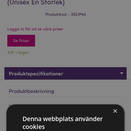
(Unisex En Storlek)
Produktkod - XSLIP48
Logga in för att se våra priser
Se Priser
437 i lager
Produktspecifikationer
Produktbeskrivning
Jingle Bunch Jul Tomtenisse Tofflor (Unisex En Storlek)
×
Material:
Polyester med en PE Sula (Polyeten)
Denna webbplats använder
Storlek:
Unisex En Storlek
cookies