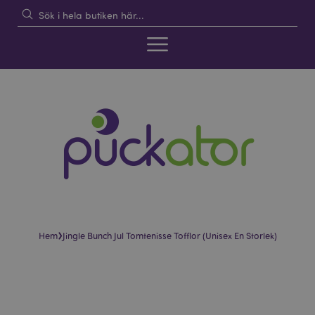
›
Hem
Jingle Bunch Jul Tomtenisse Tofflor (Unisex En Storlek)
Hoppa
Hoppa
till
till
slutet
början
av
av