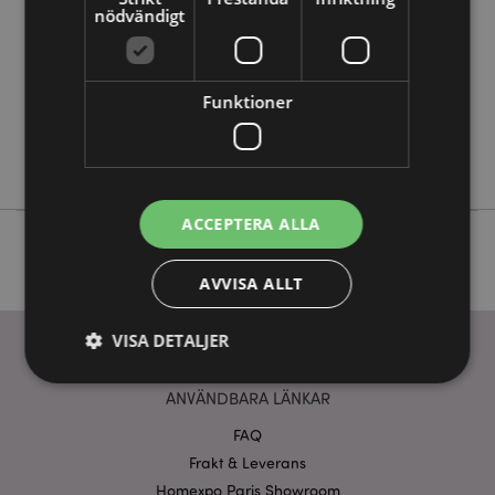
12
nödvändigt
0.315000
Nej
Nej
Funktioner
Nej
Jingle Bunch
ACCEPTERA ALLA
AVVISA ALLT
VISA DETALJER
ANVÄNDBARA LÄNKAR
Strikt nödvändigt
Prestanda
Inriktning
FAQ
Funktioner
Frakt & Leverans
Homexpo Paris Showroom