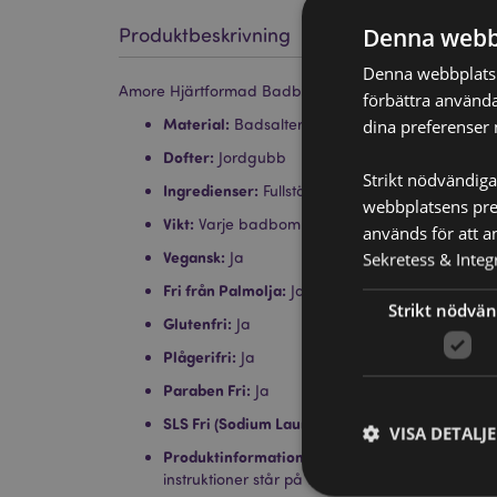
Denna webb
Produktbeskrivning
Denna webbplats a
Amore Hjärtformad Badbomb i Presentförpackning
förbättra använda
Material:
Badsalter och Eteriska Oljor
dina preferenser 
Dofter:
Jordgubb
Strikt nödvändiga
Ingredienser:
Fullständiga ingredienser står p
webbplatsens pres
Vikt:
Varje badbomb väger ca. TBCg
används för att a
Vegansk:
Ja
Sekretess & Integr
Fri från Palmolja:
Ja
Strikt nödvän
Glutenfri:
Ja
Plågerifri:
Ja
Paraben Fri:
Ja
SLS Fri (Sodium Lauryl Sulfat):
Ja
VISA DETALJ
Produktinformation:
Designad i Storbritannien.
instruktioner står på förpackningen.