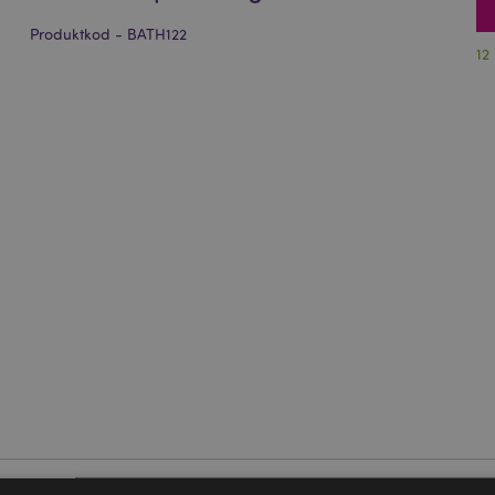
Produktkod - BATH122
12