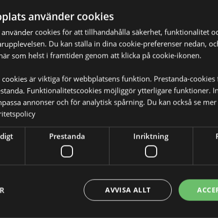
plats använder cookies
Produktattribut
Mer
nvänder cookies för att tillhandahålla säkerhet, funktionalitet oc
Mått
Höjd 8cm B
Information
rupplevelsen. Du kan ställa in dina cookie-preferenser nedan, o
Streckkod
5055071515
när som helst i framtiden genom att klicka på cookie-ikonen.
Kartong Mängd
48
 cookies är viktiga för webbplatsens funktion. Prestanda-cookies 
å förpackningen.
tanda. Funktionalitetscookies möjliggör ytterligare funktioner. I
Vikt (kg)
0.107000
npassa annonser och för analytisk spårning. Du kan också se mer 
itetspolicy
PÅ REA
Nej
NYHET
Nej
digt
Prestanda
Inriktning
PROMO
Nej
Varumärke
Amore
ER
AVVISA ALLT
ACCE
 Fullständig information och