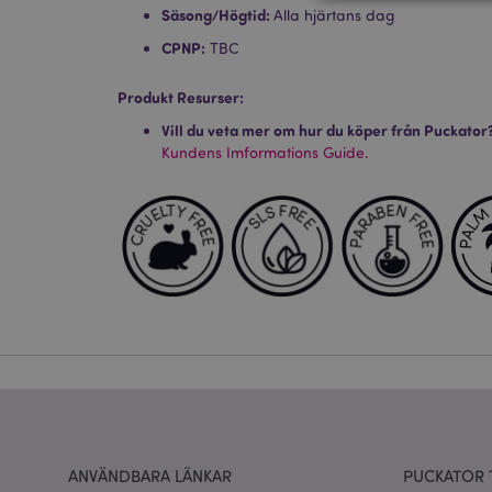
Säsong/Högtid:
Alla hjärtans dag
CPNP:
TBC
Strikt nödvändiga co
Produkt Resurser:
Webbplatsen kan inte
Vill du veta mer om hur du köper från Puckator
Namn
Kundens Imformations Guide.
CookieScriptConse
recently_viewed_pr
Go
searchReport-log
recently_compared
section_data_ids
product_data_stora
ANVÄNDBARA LÄNKAR
PUCKATOR 