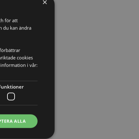
×
h för att
redd 8cm Djup 2.5cm
ch du kan ändra
620
förbättrar
nriktade cookies
information i vår:
Funktioner
PTERA ALLA