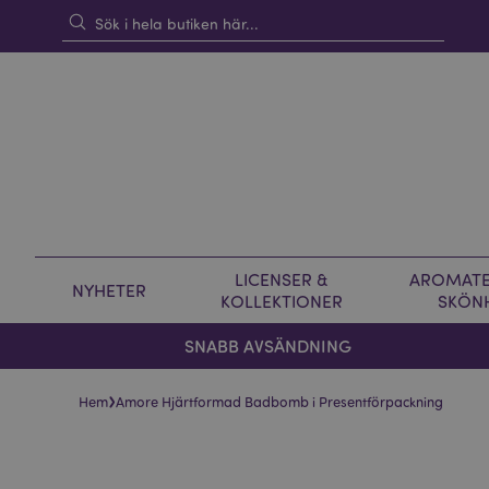
LICENSER &
AROMATE
NYHETER
KOLLEKTIONER
SKÖN
SNABB AVSÄNDNING
›
Hem
Amore Hjärtformad Badbomb i Presentförpackning
Hoppa
Hoppa
till
till
slutet
början