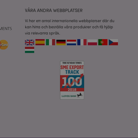
data relaterade till
kter.
VÅRA ANDRA WEBBPLATSER
nderlätta cachning
 sidor laddas
Vi har ett antal internationella webbplatser där du
kan hitta och beställa våra produkter och få hjälp
 av Magento 2-
via relevanta språk.
sionen av en sida
r ändrats. Det
mma sida lagras i
isade produkter för
rensning av lokal
t av backend-
atören upp lokal
e till sant.
 nödvändig cookie
fte att
ner baserat på PHP-
ntifierare som
bler för
lt ett
, hur det används
sen, men ett bra
ggad status för en