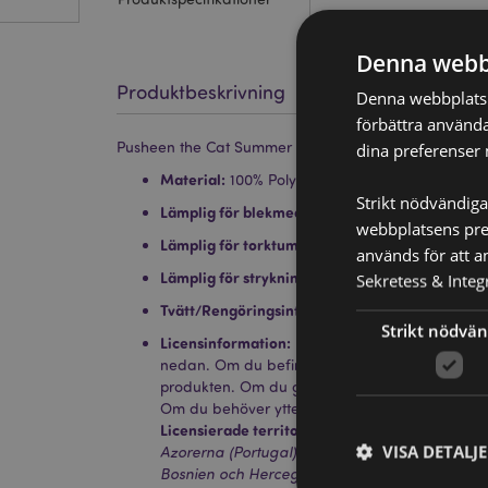
Denna webb
Produktbeskrivning
Denna webbplats a
förbättra använda
Pusheen the Cat Summer Katt Strandväska
dina preferenser 
Material:
100% Polyester
Strikt nödvändiga
Lämplig för blekmedel:
Nej
webbplatsens pres
Lämplig för torktumlare:
Nej
används för att a
Lämplig för strykning:
Nej
Sekretess & Integr
Tvätt/Rengöringsinformation:
Endast torka ren
Strikt nödvän
Licensinformation:
Denna produkt är fullt licen
nedan. Om du befinner dig utanför dessa områ
produkten. Om du gör det kommer produkten att
Om du behöver ytterligare information, vänlige
Licensierade territorier:
Åland, Albanien, Andor
VISA DETALJ
Azorerna (Portugal), Balearerna (Spanien), Vit
Bosnien och Hercegovina, Bulgarien, Kanarieö