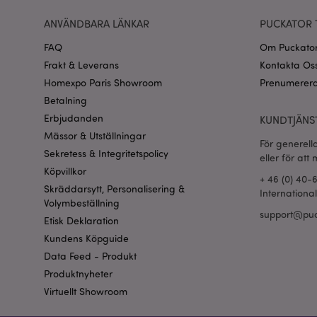
product_data_stora
ANVÄNDBARA LÄNKAR
PUCKATOR 
form_key
FAQ
Om Puckato
Frakt & Leverans
Kontakta Os
X-Magento-Vary
Homexpo Paris Showroom
Prenumerera
Betalning
Erbjudanden
KUNDTJÄNS
recently_viewed_pr
Mässor & Utställningar
För generell
Sekretess & Integritetspolicy
eller för att
mage-cache-sessid
Köpvillkor
+ 46 (0) 40-
Skräddarsytt, Personalisering &
Internationa
Volymbeställning
support@puc
_GRECAPTCHA
Etisk Deklaration
Kundens Köpguide
Data Feed - Produkt
PHPSESSID
Produktnyheter
Virtuellt Showroom