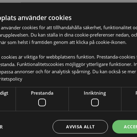
plats använder cookies
Produktattribut
nvänder cookies för att tillhandahålla säkerhet, funktionalitet oc
rupplevelsen. Du kan ställa in dina cookie-preferenser nedan, o
Mer
Mått
Höjd 35cm 
Information
när som helst i framtiden genom att klicka på cookie-ikonen.
Streckkod
5055071508
 cookies är viktiga för webbplatsens funktion. Prestanda-cookies 
Kartong Mängd
50
tanda. Funktionalitetscookies möjliggör ytterligare funktioner. I
npassa annonser och för analytisk spårning. Du kan också se mer 
Vikt (kg)
0.234000
itetspolicy
PÅ REA
Nej
digt
Prestanda
Inriktning
sierad för platserna som visas
NYHET
Nej
den, försök inte köpa
 tas bort från din beställning.
PROMO
Nej
n kontakta vår kundtjänst.
ra, Österrike, Azerbajdzjan,
Varumärke
Pusheen Kat
ER
AVVISA ALLT
ACCE
ryssland, Belgien, Bermuda,
arna (Spanien), Ceuta och