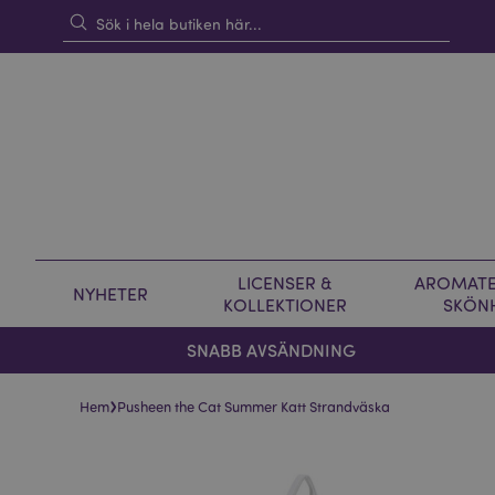
LICENSER &
AROMATE
NYHETER
KOLLEKTIONER
SKÖN
SNABB AVSÄNDNING
›
Hem
Pusheen the Cat Summer Katt Strandväska
Hoppa
Hoppa
till
till
slutet
början