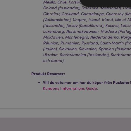
Melilla, Chile, Korsika (Frankrike), Kroatien, Cy
Finland (fastlandet), Frankrike (fastlandet), F
Gibraltar, Grekland, Guadeloupe, Guernsey (Ka
(Vatikanstaten), Ungern, Island, Irland, Isle of M
(fastlandet), Jersey (Kanalöarna), Kosovo, Lettla
Strikt nödvändiga co
Luxemburg, Nordmakedonien, Madeira (Portugal
Webbplatsen kan inte
Moldavien, Montenegro, Nederländerna, Norge, 
Réunion, Rumänien, Ryssland, Saint-Martin (fran
Namn
(Italien), Slovakien, Slovenien, Spanien (fastland
Ukraina, Storbritannien (fastlandet), Storbrita
CookieScriptConse
och öarna)
Produkt Resurser:
recently_viewed_pr
Vill du veta mer om hur du köper från Puckator
Kundens Imformations Guide.
Go
searchReport-log
recently_compared
section_data_ids