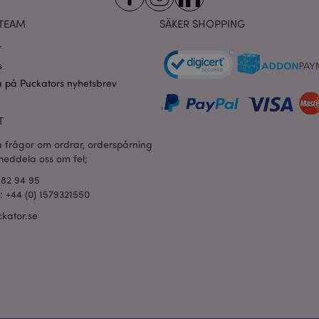
ge
1 dag
Lagrar konfiguration för produkt
Adobe Inc.
nyligen visade / jämförda produ
www.puckator.se
TEAM
SÄKER SHOPPING
1 dag 16
Denna cookie används för att u
Adobe Inc.
timmar
av innehåll i webbläsaren så att
.www.puckator.se
r
snabbare.
s
1 dag 16
X-Magento-Vary-kakan används
Adobe Inc.
 på Puckators nyhetsbrev
timmar
systemet för att markera att ver
www.puckator.se
som begärts av en användare ha
tillåter att olika versioner av sa
cache, t.ex. Varnish.
T
oduct
1 dag
Lagrar produkt-ID för nyligen v
Adobe Inc.
a frågor om ordrar, orderspårning
enkel navigering.
www.puckator.se
 meddela oss om fel;
1 dag
Värdet på denna cookie utlöser 
Adobe Inc.
cachelagring. När kakan tas bor
www.puckator.se
682 94 95
applikationen rensar administr
l: +44 (0) 1579321550
lagring och ställer in kakans värd
kator.se
6
Google reCAPTCHA ställer in en
Google LLC
månader
(_GRECAPTCHA) när den körs i sy
www.google.com
tillhandahålla riskanalysen.
1 dag 16
Cookie genererad av applikatio
PHP.net
timmar
språket. Detta är en allmänt ide
.www.puckator.se
används för att underhålla varia
användarsessioner. Det är norma
slumpmässigt genererat nummer
kan vara specifikt för webbplat
exempel är att bibehålla en inlo