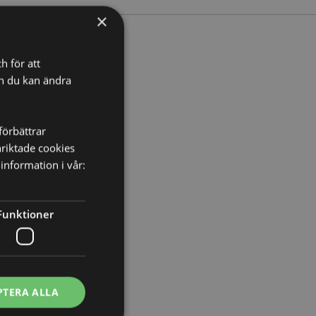
×
h för att
ch du kan ändra
Bredd 47cm Djup 14cm
530
förbättrar
nriktade cookies
information i vår:
Funktioner
t
PTERA ALLA