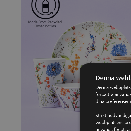
Denna webb
Denna webbplats a
förbättra använda
dina preferenser 
Strikt nödvändiga
webbplatsens pres
används för att a