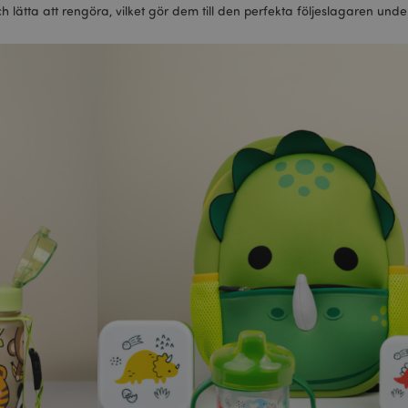
h lätta att rengöra, vilket gör dem till den perfekta följeslagaren unde
oduct_previous
1 dag
Lagrar produkt-ID för nyligen v
Adobe Inc.
enkel navigering.
www.puckator.se
ogles sekretesspolicy
Session
Magento, används för att logga
Adobe Inc.
sökning
www.puckator.se
_product_previous
1 dag
Lagrar produkt-ID: n för tidigar
Adobe Inc.
produkter för enkel navigering.
www.puckator.se
1 dag
Lagrar kundspecifik information 
Adobe Inc.
shopparinitierade åtgärder som a
www.puckator.se
kassainformation etc.
ge
1 dag
Lagrar konfiguration för produkt
Adobe Inc.
nyligen visade / jämförda produ
www.puckator.se
1 dag 16
Denna cookie används för att u
Adobe Inc.
timmar
av innehåll i webbläsaren så att
.www.puckator.se
snabbare.
1 dag 16
X-Magento-Vary-kakan används
Adobe Inc.
timmar
systemet för att markera att ver
www.puckator.se
som begärts av en användare ha
tillåter att olika versioner av sa
cache, t.ex. Varnish.
oduct
1 dag
Lagrar produkt-ID för nyligen v
Adobe Inc.
enkel navigering.
www.puckator.se
1 dag
Värdet på denna cookie utlöser 
Adobe Inc.