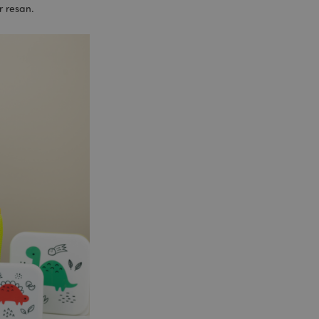
r resan.
isade produkter för
 information om
e jämförda
relaterad till
tt visa önskelista,
data relaterade till
kter.
nderlätta cachning
 sidor laddas
 av Magento 2-
sionen av en sida
r ändrats. Det
mma sida lagras i
isade produkter för
rensning av lokal