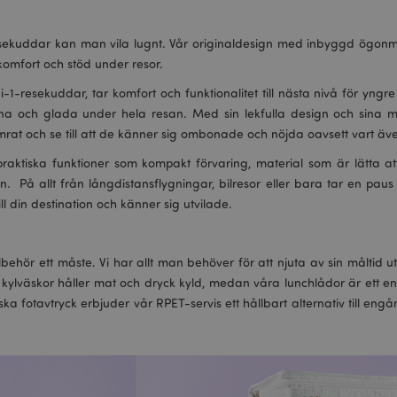
sekuddar kan man vila lugnt. Vår originaldesign med inbyggd ögon
 komfort och stöd under resor.
i-1-resekuddar, tar komfort och funktionalitet till nästa nivå för yngr
a och glada under hela resan. Med sin lekfulla design och sina m
t och se till att de känner sig ombonade och nöjda oavsett vart äve
raktiska funktioner som kompakt förvaring, material som är lätta at
. På allt från långdistansflygningar, bilresor eller bara tar en paus 
l din destination och känner sig utvilade.
ktillbehör ett måste. Vi har allt man behöver för att njuta av sin måltid
kylväskor håller mat och dryck kyld, medan våra lunchlådor är ett enk
ka fotavtryck erbjuder vår RPET-servis ett hållbart alternativ till eng