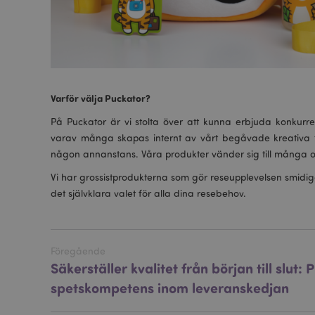
_GRECAPTCHA
PHPSESSID
Varför välja Puckator?
På Puckator är vi stolta över att kunna erbjuda konkurr
varav många skapas internt av vårt begåvade kreativa te
någon annanstans. Våra produkter vänder sig till många olika
mage-messages
Vi har grossistprodukterna som gör reseupplevelsen smidiga
det självklara valet för alla dina resebehov.
recently_compared
Föregående
Säkerställer kvalitet från början till slut:
TawkConnectionTi
spetskompetens inom leveranskedjan
twk_idm_key