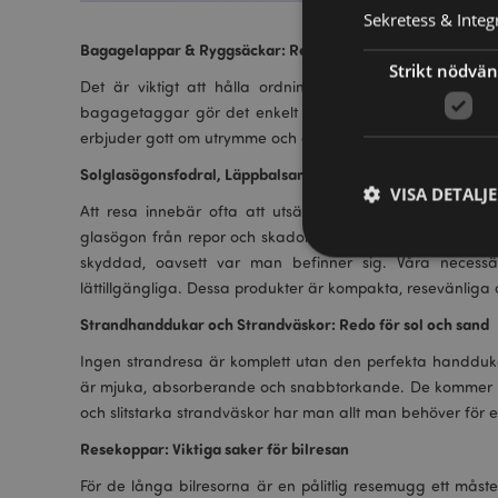
Sekretess & Integr
Bagagelappar & Ryggsäckar: Res med stil
Strikt nödvän
Det är viktigt att hålla ordning när man reser, och vå
bagagetaggar gör det enkelt att identifiera väskor och 
erbjuder gott om utrymme och ergonomisk design för bekv
Solglasögonsfodral, Läppbalsam, Handkräm & Necessärer: Vi
VISA DETALJ
Att resa innebär ofta att utsättas för olika väderförhål
glasögon från repor och skador och gör dem lätta att hi
skyddad, oavsett var man befinner sig. Våra necessä
lättillgängliga. Dessa produkter är kompakta, resevänliga o
Strandhanddukar och Strandväskor: Redo för sol och sand
Strikt nödvändiga co
Ingen strandresa är komplett utan den perfekta handduke
Webbplatsen kan inte
är mjuka, absorberande och snabbtorkande. De kommer i 
Namn
och slitstarka strandväskor har man allt man behöver för en
CookieScriptConse
Resekoppar: Viktiga saker för bilresan
För de långa bilresorna är en pålitlig resemugg ett måst