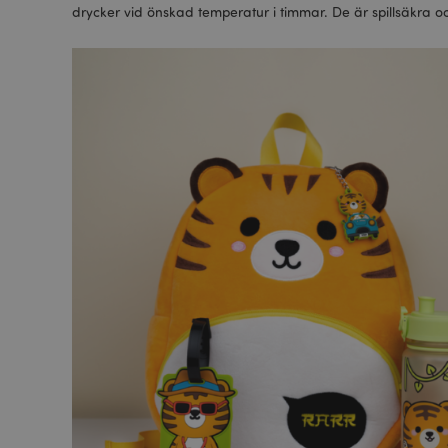
drycker vid önskad temperatur i timmar. De är spillsäkra oc
recently_viewed_pr
Go
searchReport-log
recently_compared
section_data_ids
product_data_stora
form_key
X-Magento-Vary
recently_viewed_pr
mage-cache-sessid