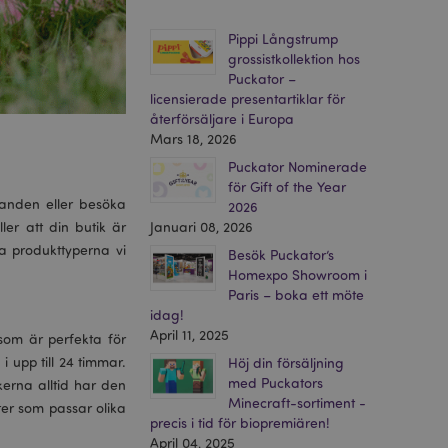
Pippi Långstrump
grossistkollektion hos
Puckator –
licensierade presentartiklar för
återförsäljare i Europa
Mars 18, 2026
Puckator Nominerade
för Gift of the Year
tranden eller besöka
2026
Januari 08, 2026
ller att din butik är
ka produkttyperna vi
Besök Puckator’s
Homexpo Showroom i
Paris – boka ett möte
idag!
April 11, 2025
som är perfekta för
 upp till 24 timmar.
Höj din försäljning
med Puckators
kerna alltid har den
Minecraft-sortiment -
ter som passar olika
precis i tid för biopremiären!
April 04, 2025