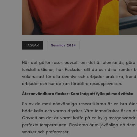
Sommar 2024
TAGGAR
När det gäller resor, oavsett om det är utomlands, göra e
turistattraktioner, har Puckator allt du och dina kunder 
välutrustad för alla äventyr och erbjuder praktiska, tren
erbjuder och hur de kan förbättra reseupplevelsen.
Återanvändbara flaskor: Kom ihåg att fylla på med vätska
En av de mest nödvändiga researtiklarna är en bra åter
både kalla och varma drycker. Våra termoflaskor är en drö
Oavsett om det är varmt kaffe på en kylig morgonvandring e
perfekta temperaturen. Flaskorna är miljövänliga då dem 
smaker och preferenser.