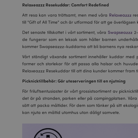
Relaxeazzz Resekuddar: Comfort Redefined
Att resa kan vara tröttsamt, men med våra
Relaxeazzz
re
till "Gift of All Time" och är utformad för att ge överlägsen
Det senaste tillskottet i vårt sortiment, våra
Swapseazzz
2-
de fungerar som en leksak som håller barnen underhålln
kommer Swapseazzz-kuddarna att bli barnens nya reskamra
Vårt ständigt växande sortiment innehåller kuddar med p
former och storlekar för att passa alla halsar och huvuden
Relaxeazzz Resekuddar till att dina kunder kommer fram til
Picknicktillbehör: Gör uteserveringen till en njutning
För friluftsentusiaster är vårt grossistsortiment av picknic
det är på stranden, parken eller på campingplatsen. Våra 
sätt att packa måltider. För dem som tänker på sitt ekologis
kan njuta en måltid utomhus utan dåligt samvete.