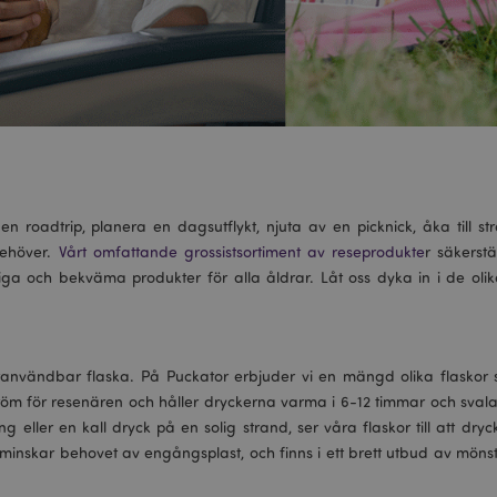
n roadtrip, planera en dagsutflykt, njuta av en picknick, åka till s
behöver.
Vårt omfattande grossistsortiment av reseprodukte
r säkerstä
diga och bekväma produkter för alla åldrar. Låt oss dyka in i de oli
användbar flaska. På Puckator erbjuder vi en mängd olika flaskor 
m för resenären och håller dryckerna varma i 6-12 timmar och svala i
ller en kall dryck på en solig strand, ser våra flaskor till att dryc
minskar behovet av engångsplast, och finns i ett brett utbud av möns