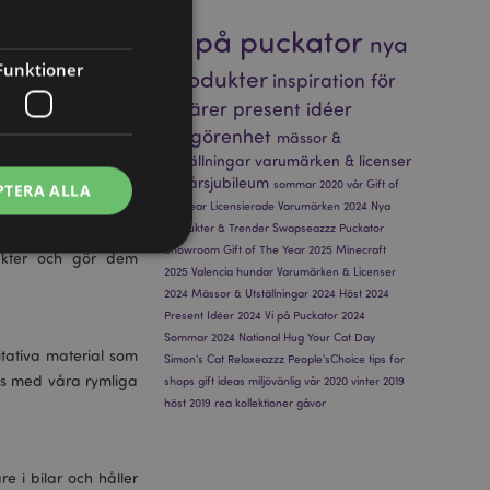
vi på puckator
nya
Funktioner
produkter
inspiration för
t hjälpa till. Våra
affärer
present idéer
a för utflykter och
välgörenhet
mässor &
utställningar
varumärken & licenser
30-årsjubileum
sommar 2020
vår
Gift of
PTERA ALLA
the Year
Licensierade Varumärken 2024
Nya
sögonsfodral skyddar
Produkter & Trender
Swapseazzz
Puckator
uden återfuktad och
Showroom
Gift of The Year 2025
Minecraft
dukter och gör dem
2025
Valencia
hundar
Varumärken & Licenser
2024
Mässor & Utställningar 2024
Höst 2024
Present Idéer 2024
Vi på Puckator 2024
Sommar 2024
National Hug Your Cat Day
ontohantering.
tativa material som
Simon's Cat
Relaxeazzz
People'sChoice
tips for
ns med våra rymliga
shops
gift ideas
miljövänlig
vår 2020
vinter 2019
höst 2019
rea
kollektioner
gåvor
vänder denna cookie
esinställningar för
okiebannern måste
e i bilar och håller