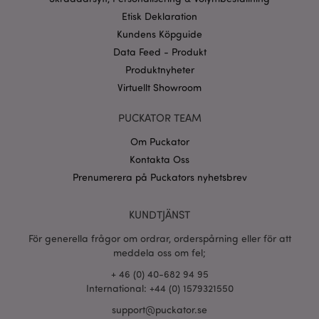
Googles
Etisk Deklaration
sekretesspolicy
searchReport-log
Sess
Adobe Inc.
Kundens Köpguide
www.puckator.se
Data Feed - Produkt
Produktnyheter
recently_compared_product_previous
1 d
Adobe Inc.
www.puckator.se
Virtuellt Showroom
PUCKATOR TEAM
section_data_ids
1 d
Adobe Inc.
www.puckator.se
Om Puckator
Kontakta Oss
Prenumerera på Puckators nyhetsbrev
product_data_storage
1 d
Adobe Inc.
www.puckator.se
KUNDTJÄNST
För generella frågor om ordrar, orderspårning eller för att
form_key
meddela oss om fel;
1 dag
Adobe Inc.
tim
.www.puckator.se
+ 46 (0) 40-682 94 95
International: +44 (0) 1579321550
support@puckator.se