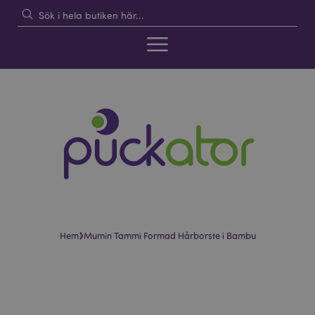
›
Hem
Mumin Tammi Formad Hårborste i Bambu
Hoppa
Hoppa
till
till
slutet
början
av
av