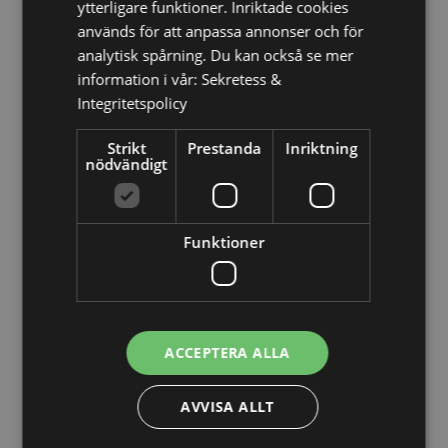
Slovenien, Spanien (fastlandet), Sverige, Schweiz,
ytterligare funktioner. Inriktade cookies
Ukraina, Förenade Arabemiraten, Storbritannien
används för att anpassa annonser och för
(fastlandet), Storbritannien (Nordirland, högländerna
analytisk spårning. Du kan också se mer
och öarna)
information i vår:
Sekretess &
Integritetspolicy
Produkt Resurser:
Vill du veta mer om hur du köper från Puckator?
Då
Strikt
Prestanda
Inriktning
borde du läsa våran
Kundens Imformations Guide.
nödvändigt
Produktattribut
Funktioner
Mer
Höjd 8.5cm Bredd 6cm Djup 3cm
Information
5055071506406
96
0.051000
ACCEPTERA ALLA
Nej
Nej
AVVISA ALLT
Nej
Mumin