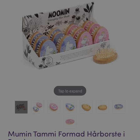
bildgalleriet
bildgalleriet
Tap to expand
Mumin Tammi Formad Hårborste i