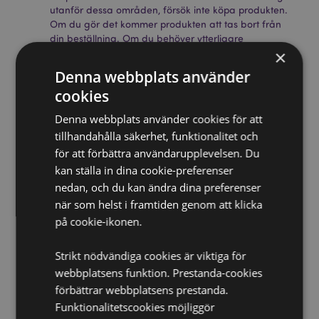
utanför dessa områden, försök inte köpa produkten.
Om du gör det kommer produkten att tas bort från
din beställning. Om du behöver ytterligare
information, vänligen kontakta vår kundtjänst.
×
Licensierade territorier:
Åland, Albanien, Österrike,
Denna webbplats använder
Azorerna (Portugal), Bahrain, Balearerna (Spanien),
cookies
Belgien, Bermuda, Bosnien och Hercegovina,
Bulgarien, Kanada, Kanarieöarna (Spanien), Ceuta
Denna webbplats använder cookies för att
och Melilla, Korsika (Frankrike), Kroatien, Cypern,
tillhandahålla säkerhet, funktionalitet och
Tjeckien, Danmark, Estland, Finland (fastlandet),
Frankrike (fastlandet), Franska Guyana, Tyskland,
för att förbättra användarupplevelsen. Du
Gibraltar, Grekland, Guadeloupe, Guernsey
kan ställa in dina cookie-preferenser
(Kanalöarna), Heliga stolen (Vatikanstaten),
nedan, och du kan ändra dina preferenser
Hongkong, Ungern, Island, Irland, Isle of Man
när som helst i framtiden genom att klicka
(Storbritannien), Italien (fastlandet), Jersey
på cookie-ikonen.
(Kanalöarna), Jordanien, Kosovo, Kuwait, Lettland,
Liechtenstein, Litauen, Luxemburg, Nordmakedonien,
Madeira (Portugal), Malta, Martinique, Mayotte,
Strikt nödvändiga cookies är viktiga för
Moldavien, Monaco, Montenegro, Nederländerna,
webbplatsens funktion. Prestanda-cookies
Norge, Polen, Portugal (fastlandet), Qatar, Réunion,
förbättrar webbplatsens prestanda.
Rumänien, Saint-Martin (franska delen), San Marino,
Funktionalitetscookies möjliggör
Serbien, Sicilien (Italien), Singapore, Slovakien,