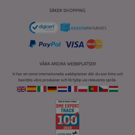
X-Magento-Vary
1 dag
Adobe Inc.
tim
www.puckator.se
SÄKER SHOPPING
recently_viewed_product
1 d
Adobe Inc.
www.puckator.se
VÅRA ANDRA WEBBPLATSER
Vi har ett antal internationella webbplatser där du kan hitta och
mage-cache-sessid
1 d
Adobe Inc.
www.puckator.se
beställa våra produkter och få hjälp via relevanta språk.
_GRECAPTCHA
6
Google LLC
måna
www.google.com