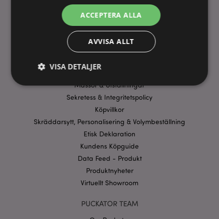
ANVÄNDBARA LÄNKAR
ACCEPTERA ALLA
FAQ
Frakt & Leverans
AVVISA ALLT
Homexpo Paris Showroom
Betalning
VISA DETALJER
Erbjudanden
Mässor & Utställningar
Sekretess & Integritetspolicy
Strikt nödvändigt
Prestanda
Inriktning
Köpvillkor
Funktioner
Skräddarsytt, Personalisering & Volymbeställning
Etisk Deklaration
Strikt nödvändiga cookies tillåter grundläggande
webbplatsfunktionalitet såsom användarinloggning
Kundens Köpguide
och kontohantering. Webbplatsen kan inte
Data Feed - Produkt
användas korrekt utan strikt nödvändiga cookies.
Produktnyheter
Provider
/
Namn
Utg
Virtuellt Showroom
Domän
CookieScriptConsent
1 må
CookieScript
PUCKATOR TEAM
.puckator.se