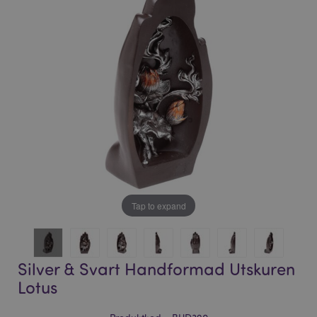
bildgalleriet
bildgalleriet
Tap to expand
Silver & Svart Handformad Utskuren
Lotus