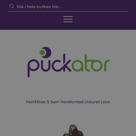
›
Hem
Silver & Svart Handformad Utskuren Lotus
Hoppa
Hoppa
till
till
slutet
början
av
av