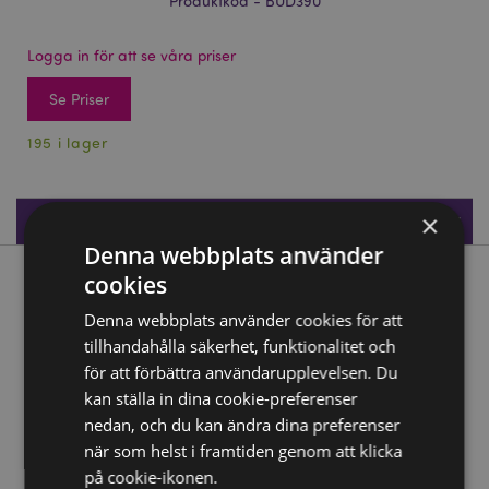
Produktkod - BUD390
Logga in för att se våra priser
Se Priser
195 i lager
×
Produktspecifikationer
Denna webbplats använder
cookies
Produktbeskrivning
Denna webbplats använder cookies för att
Silver & Svart Handformad Utskuren Lotus
tillhandahålla säkerhet, funktionalitet och
för att förbättra användarupplevelsen. Du
Material:
Resin
kan ställa in dina cookie-preferenser
nedan, och du kan ändra dina preferenser
Produkt Resurser:
när som helst i framtiden genom att klicka
Vill du veta mer om hur du köper från Puckator?
Då
på cookie-ikonen.
borde du läsa våran
Kundens Imformations Guide.