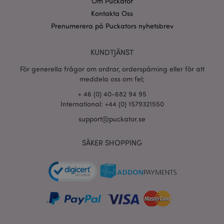
Om Puckator
Kontakta Oss
Prenumerera på Puckators nyhetsbrev
recently_viewed_product_previous
1 d
Adobe Inc.
KUNDTJÄNST
www.puckator.se
För generella frågor om ordrar, orderspårning eller för att
Googles
meddela oss om fel;
sekretesspolicy
searchReport-log
Sess
Adobe Inc.
www.puckator.se
+ 46 (0) 40-682 94 95
International: +44 (0) 1579321550
recently_compared_product_previous
1 d
Adobe Inc.
support@puckator.se
www.puckator.se
SÄKER SHOPPING
section_data_ids
1 d
Adobe Inc.
www.puckator.se
product_data_storage
1 d
Adobe Inc.
www.puckator.se