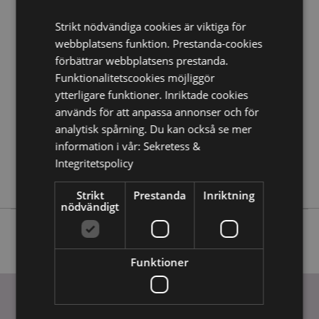
Strikt nödvändiga cookies är viktiga för
Produktattribut
webbplatsens funktion. Prestanda-cookies
förbättrar webbplatsens prestanda.
Mer
Höjd 19.5cm Bredd 9.5cm Djup 5.5cm
Information
Funktionalitetscookies möjliggör
5055071512889
ytterligare funktioner. Inriktade cookies
36
används för att anpassa annonser och för
0.385000
analytisk spårning. Du kan också se mer
Nej
information i vår:
Sekretess &
Nej
Integritetspolicy
Nej
Strikt
Prestanda
Inriktning
nödvändigt
Funktioner