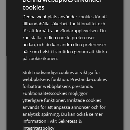
cookies
Mikrovågsugnssäker:
Nej
Diskmaskinssäker:
Nej
Denna webbplats använder cookies för att
tillhandahålla säkerhet, funktionalitet och
Återanvändbar:
Ja
för att förbättra användarupplevelsen. Du
BPA-fri:
Ja
kan ställa in dina cookie-preferenser
Colym:
380ml
nedan, och du kan ändra dina preferenser
Produktinformation:
Våra dubbelväggiga koppar
när som helst i framtiden genom att klicka
håller drycker kalla längre. De är inte lämpliga för
på cookie-ikonen.
varma drycker.
Säkerhetsinformation:
Sugröret är inte lämpligt för
Strikt nödvändiga cookies är viktiga för
barn under 5 år.
webbplatsens funktion. Prestanda-cookies
Säsong/Högtid:
Påsk
förbättrar webbplatsens prestanda.
Funktionalitetscookies möjliggör
Produkt Resurser:
ytterligare funktioner. Inriktade cookies
Vill du veta mer om hur du köper från Puckator?
används för att anpassa annonser och för
Då
borde du läsa våran
Kundens Imformations Guide.
analytisk spårning. Du kan också se mer
information i vår:
Sekretess &
Integritetspolicy