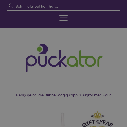
›
Hem
Springtime Dubbelväggig Kopp & Sugrör med Figur
Hoppa
Hoppa
till
till
slutet
början
av
av