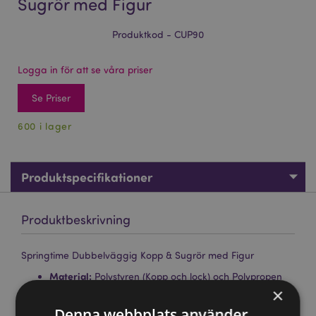
Sugrör med Figur
Produktkod - CUP90
Logga in för att se våra priser
Se Priser
600 i lager
Produktspecifikationer
Produktbeskrivning
Springtime Dubbelväggig Kopp & Sugrör med Figur
Material:
Polystyren (Kopp och lock) och Polypropen
(Sugrör), Polyester, Silikon
×
Livsmedelssäker:
Denna webbplats använder
Ja