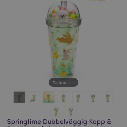
bildgalleriet
bildgalleriet
Tap to expand
Springtime Dubbelväggig Kopp &