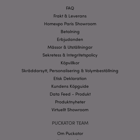
Funktioner
FAQ
Strikt nödvändiga cookies tillåter grundläggande
Frakt & Leverans
webbplatsfunktionalitet såsom användarinloggning
Homexpo Paris Showroom
och kontohantering. Webbplatsen kan inte
användas korrekt utan strikt nödvändiga cookies.
Betalning
Provider
/
Erbjudanden
Namn
Utg
Domän
Mässor & Utställningar
CookieScriptConsent
1 må
CookieScript
Sekretess & Integritetspolicy
.puckator.se
Köpvillkor
Skräddarsytt, Personalisering & Volymbeställning
Etisk Deklaration
Kundens Köpguide
Data Feed - Produkt
recently_viewed_product_previous
1 d
Adobe Inc.
www.puckator.se
Produktnyheter
Virtuellt Showroom
Googles
sekretesspolicy
searchReport-log
Sess
Adobe Inc.
PUCKATOR TEAM
www.puckator.se
Om Puckator
recently_compared_product_previous
1 d
Adobe Inc.