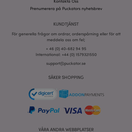
Kontakta Oss
www.puckator.se
Prenumerera på Puckators nyhetsbrev
section_data_ids
1 d
Adobe Inc.
www.puckator.se
KUNDTJÄNST
För generella frågor om ordrar, orderspårning eller för att
meddela oss om fel;
product_data_storage
1 d
Adobe Inc.
+ 46 (0) 40-682 94 95
www.puckator.se
International: +44 (0) 1579321550
support@puckator.se
form_key
1 dag
Adobe Inc.
tim
.www.puckator.se
SÄKER SHOPPING
X-Magento-Vary
1 dag
Adobe Inc.
tim
www.puckator.se
VÅRA ANDRA WEBBPLATSER