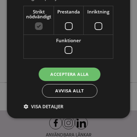
Produktattribut
Mer
Höjd 21.5cm Bredd 9cm Djup 9cm Sugrör 23cm
Strikt
Prestanda
Inriktning
nödvändigt
Information
5056848200855
48
0.270000
Funktioner
Nej
Nej
Nej
Springtime
ACCEPTERA ALLA
AVVISA ALLT
VISA DETALJER
Strikt nödvändigt
Prestanda
Inriktning
ANVÄNDBARA LÄNKAR