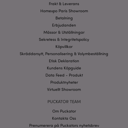
Frakt & Leverans
Strikt nödvändiga cookies tillåter grundläggande
Homexpo Paris Showroom
webbplatsfunktionalitet såsom användarinloggning
och kontohantering. Webbplatsen kan inte
Betalning
användas korrekt utan strikt nödvändiga cookies.
Erbjudanden
Provider
/
Namn
Mässor & Utställningar
Utg
Domän
Sekretess & Integritetspolicy
CookieScriptConsent
1 må
CookieScript
Köpvillkor
.puckator.se
Skräddarsytt, Personalisering & Volymbeställning
Etisk Deklaration
Kundens Köpguide
Data Feed - Produkt
Produktnyheter
recently_viewed_product_previous
1 d
Adobe Inc.
www.puckator.se
Virtuellt Showroom
Googles
sekretesspolicy
PUCKATOR TEAM
searchReport-log
Sess
Adobe Inc.
www.puckator.se
Om Puckator
Kontakta Oss
recently_compared_product_previous
1 d
Adobe Inc.
www.puckator.se
Prenumerera på Puckators nyhetsbrev