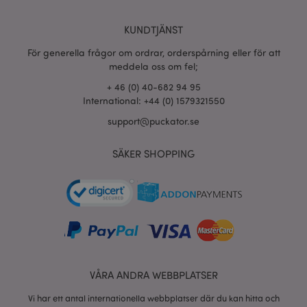
section_data_ids
1 d
KUNDTJÄNST
Adobe Inc.
www.puckator.se
För generella frågor om ordrar, orderspårning eller för att
meddela oss om fel;
+ 46 (0) 40-682 94 95
product_data_storage
1 d
Adobe Inc.
International: +44 (0) 1579321550
www.puckator.se
support@puckator.se
SÄKER SHOPPING
form_key
1 dag
Adobe Inc.
tim
.www.puckator.se
X-Magento-Vary
1 dag
Adobe Inc.
tim
www.puckator.se
VÅRA ANDRA WEBBPLATSER
Vi har ett antal internationella webbplatser där du kan hitta och