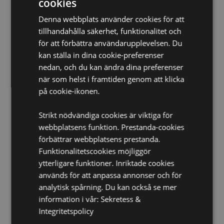
cookies
Material:
95% Polyester och 5% Spandex, och fyllning
Denna webbplats använder cookies för att
av Polystyrenpärlor
tillhandahålla säkerhet, funktionalitet och
Produktinformation:
När du öppnar dragkedjan kan
för att förbättra användarupplevelsen. Du
du vända produkten ut och in för att skapa en
kan ställa in dina cookie-preferenser
hästskoformad nackkudde.
nedan, och du kan ändra dina preferenser
Lämplig för blekmedel:
Nej
när som helst i framtiden genom att klicka
Lämplig för torktumlare:
Nej
på cookie-ikonen.
Lämplig för strykning:
Nej
Strikt nödvändiga cookies är viktiga för
Tvättinformation:
Maskintvätt i 30°C
webbplatsens funktion. Prestanda-cookies
förbättrar webbplatsens prestanda.
Produkt Resurser:
Funktionalitetscookies möjliggör
Vill du veta mer om hur du köper från Puckator?
Då
ytterligare funktioner. Inriktade cookies
borde du läsa våran
Kundens Imformations Guide.
används för att anpassa annonser och för
analytisk spårning. Du kan också se mer
Produktattribut
information i vår:
Sekretess &
Integritetspolicy
Mer
Höjd 28cm Bredd 20cm Djup 18cm Nackkudde
Information
30x32x10cm