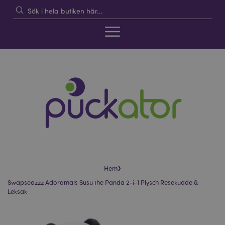
›
Hem
Swapseazzz Adoramals Susu the Panda 2-i-1 Plysch Resekudde &
Leksak
Hoppa
Hoppa
till
till