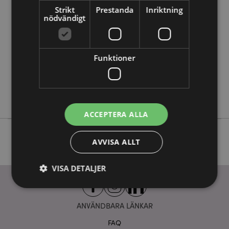
Strikt
Prestanda
Inriktning
5055071506093
nödvändigt
20
0.286000
Nej
Funktioner
Nej
Nej
Adoramals
ACCEPTERA ALLA
AVVISA ALLT
VISA DETALJER
ANVÄNDBARA LÄNKAR
Strikt nödvändigt
Prestanda
Inriktning
FAQ
Funktioner