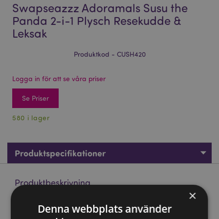
Swapseazzz Adoramals Susu the
Panda 2-i-1 Plysch Resekudde &
Leksak
Produktkod - CUSH420
Logga in för att se våra priser
Se Priser
580 i lager
Produktspecifikationer
Produktbeskrivning
×
Denna webbplats använder
Swapseazzz Adoramals Susu the Panda 2-i-1 Plysch
Resekudde & Leksak