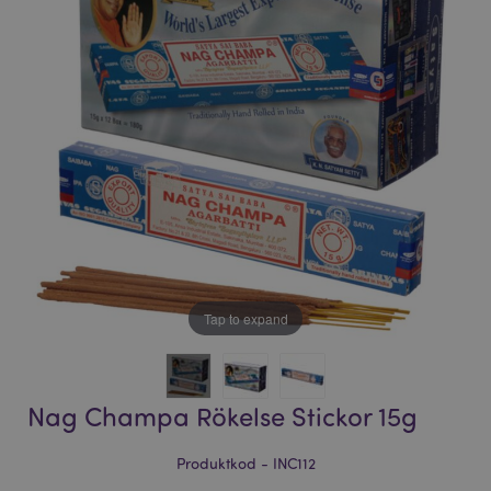
bildgalleriet
bildgalleriet
Tap to expand
Nag Champa Rökelse Stickor 15g
Produktkod - INC112