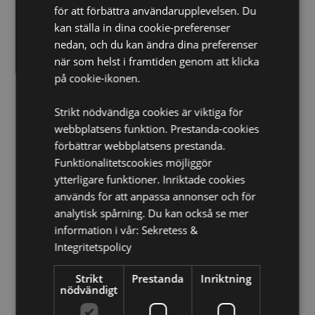
för att förbättra användarupplevelsen. Du
Produkt Resurser:
kan ställa in dina cookie-preferenser
Vill du veta mer om hur du köper från Puckator?
Då
nedan, och du kan ändra dina preferenser
borde du läsa våran
Kundens Imformations Guide.
när som helst i framtiden genom att klicka
på cookie-ikonen.
Strikt nödvändiga cookies är viktiga för
webbplatsens funktion. Prestanda-cookies
förbättrar webbplatsens prestanda.
Funktionalitetscookies möjliggör
Produktattribut
ytterligare funktioner. Inriktade cookies
används för att anpassa annonser och för
Mer
Förpackning Höjd 22cm Bredd 4cm Djup 2cm Stick
Information
analytisk spårning. Du kan också se mer
Längd 20cm
information i vår:
Sekretess &
8904234400037
Integritetspolicy
360
0.036000
Strikt
Prestanda
Inriktning
nödvändigt
Nej
Nej