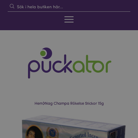
›
Hem
Nag Champa Rökelse Stickor 15g
Hoppa
Hoppa
till
till
slutet
början
av
av