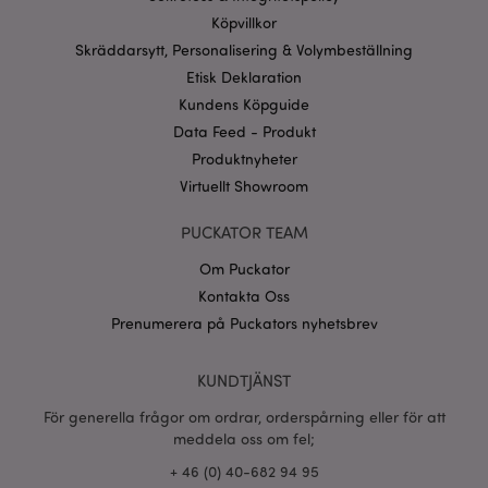
användas korrekt utan strikt nödvändiga cookies.
Köpvillkor
Provider
/
Namn
Utg
Skräddarsytt, Personalisering & Volymbeställning
Domän
Etisk Deklaration
CookieScriptConsent
1 må
CookieScript
.puckator.se
Kundens Köpguide
Data Feed - Produkt
Produktnyheter
Virtuellt Showroom
PUCKATOR TEAM
recently_viewed_product_previous
1 d
Adobe Inc.
www.puckator.se
Om Puckator
Googles
Kontakta Oss
sekretesspolicy
searchReport-log
Sess
Adobe Inc.
Prenumerera på Puckators nyhetsbrev
www.puckator.se
recently_compared_product_previous
1 d
KUNDTJÄNST
Adobe Inc.
www.puckator.se
För generella frågor om ordrar, orderspårning eller för att
meddela oss om fel;
section_data_ids
1 d
Adobe Inc.
+ 46 (0) 40-682 94 95
www.puckator.se