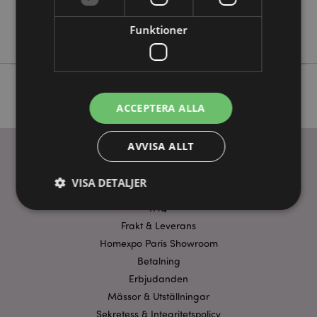
Nej
Funktioner
Satya
ACCEPTERA ALLA
AVVISA ALLT
VISA DETALJER
ANVÄNDBARA LÄNKAR
FAQ
Frakt & Leverans
Strikt nödvändigt
Prestanda
Inriktning
Homexpo Paris Showroom
Funktioner
Betalning
Erbjudanden
Strikt nödvändiga cookies tillåter grundläggande
Mässor & Utställningar
webbplatsfunktionalitet såsom användarinloggning
och kontohantering. Webbplatsen kan inte
Sekretess & Integritetspolicy