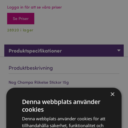
Logga in för att se våra priser
Se Priser
28920 i lager
Produktspecifikationer
Produktbeskrivning
Nag Champa Rökelse Stickor 15g
Märke:
Satya
×
Material:
Handrullad rökelse i toppkvalitet, resin och
Denna webbplats använder
växtmaterial.
cookies
Ca Antal Stickor per Förpackning:
12 stickor
Denna webbplats använder cookies för att
Ca Bränningstid:
30 Minuter
tillhandahålla säkerhet, funktionalitet och