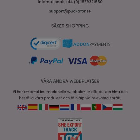
International: +44 (0) 1579321550
support@puckator.se
product_data_storage
1 d
Adobe Inc.
SÄKER SHOPPING
www.puckator.se
form_key
1 dag
Adobe Inc.
tim
.www.puckator.se
X-Magento-Vary
1 dag
Adobe Inc.
VÅRA ANDRA WEBBPLATSER
tim
www.puckator.se
Vi har ett antal internationella webbplatser där du kan hitta och
beställa våra produkter och få hjälp via relevanta språk.
recently_viewed_product
1 d
Adobe Inc.
www.puckator.se