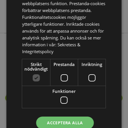
webbplatsens funktion. Prestanda-cookies
Nej
förbättrar webbplatsens prestanda.
Nej
Funktionalitetscookies möjliggör
Stamford
ytterligare funktioner. Inriktade cookies
används för att anpassa annonser och för
analytisk spårning. Du kan också se mer
information i vår:
Sekretess &
Mer från denna serie
Integritetspolicy
Strikt
Prestanda
Inriktning
nödvändigt
Funktioner
ACCEPTERA ALLA