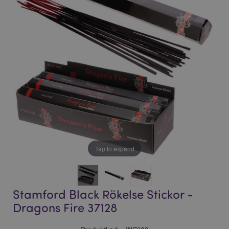
bildgalleriet
bildgalleriet
Tap to expand
Stamford Black Rökelse Stickor -
Dragons Fire 37128