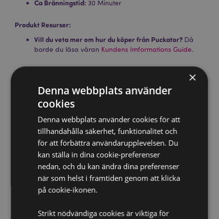
Ca Bränningstid:
30 Minuter
Produkt Resurser:
Vill du veta mer om hur du köper från Puckator?
Då
borde du läsa våran
Kundens Imformations Guide.
×
Denna webbplats använder
cookies
Denna webbplats använder cookies för att
tillhandahålla säkerhet, funktionalitet och
Produktattribut
för att förbättra användarupplevelsen. Du
Mer
Förpackning Höjd 24cm Bredd 3cm Djup 3cm Stick
kan ställa in dina cookie-preferenser
Information
Längd 23cm
nedan, och du kan ändra dina preferenser
5028691381289
när som helst i framtiden genom att klicka
288
på cookie-ikonen.
0.046000
Strikt nödvändiga cookies är viktiga för
Nej