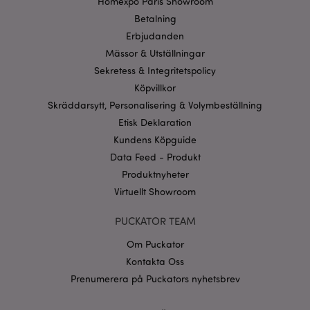
Homexpo Paris Showroom
Betalning
recently_viewed_product_previous
1 d
Adobe Inc.
Erbjudanden
www.puckator.se
Mässor & Utställningar
Googles
Sekretess & Integritetspolicy
sekretesspolicy
searchReport-log
Sess
Adobe Inc.
Köpvillkor
www.puckator.se
Skräddarsytt, Personalisering & Volymbeställning
recently_compared_product_previous
Etisk Deklaration
1 d
Adobe Inc.
www.puckator.se
Kundens Köpguide
Data Feed - Produkt
section_data_ids
1 d
Adobe Inc.
Produktnyheter
www.puckator.se
Virtuellt Showroom
PUCKATOR TEAM
product_data_storage
1 d
Adobe Inc.
Om Puckator
www.puckator.se
Kontakta Oss
Prenumerera på Puckators nyhetsbrev
form_key
1 dag
Adobe Inc.
tim
.www.puckator.se