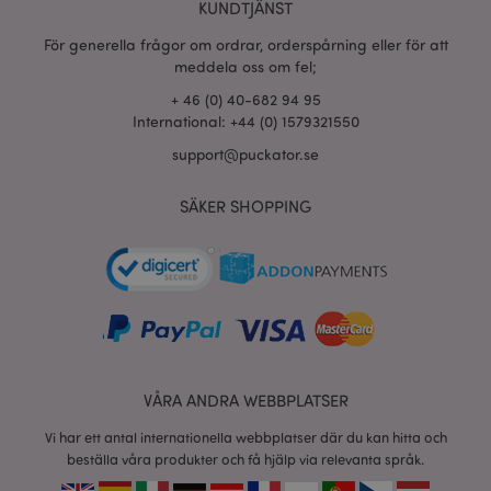
KUNDTJÄNST
För generella frågor om ordrar, orderspårning eller för att
meddela oss om fel;
X-Magento-Vary
1 dag
Adobe Inc.
+ 46 (0) 40-682 94 95
tim
www.puckator.se
International: +44 (0) 1579321550
support@puckator.se
SÄKER SHOPPING
recently_viewed_product
1 d
Adobe Inc.
www.puckator.se
mage-cache-sessid
1 d
Adobe Inc.
www.puckator.se
VÅRA ANDRA WEBBPLATSER
Vi har ett antal internationella webbplatser där du kan hitta och
beställa våra produkter och få hjälp via relevanta språk.