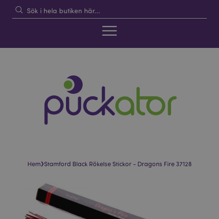
›
Hem
Stamford Black Rökelse Stickor - Dragons Fire 37128
Hoppa
Hoppa
till
till
slutet
början
av
av