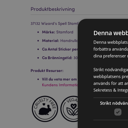
Produktbeskrivning
37132 Wizard's Spell Stamford Black Rökelse Stickor
Denna webb
Märke:
Stamford
Material:
Handrullad rökelse i toppkvalitet, res
Denna webbplats a
förbättra använda
Ca Antal Stickor per Förpackning:
12 stickor
dina preferenser 
Ca Bränningstid:
30 Minuter
Strikt nödvändiga
Produkt Resurser:
webbplatsens pres
Vill du veta mer om hur du köper från Puckator
används för att a
Kundens Imformations Guide.
Sekretess & Integr
Strikt nödvän