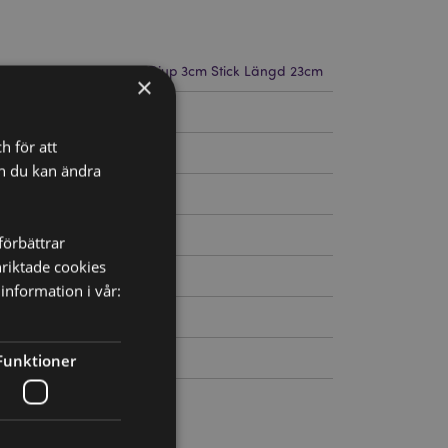
 Höjd 24cm Bredd 3cm Djup 3cm Stick Längd 23cm
×
26
h för att
ch du kan ändra
förbättrar
nriktade cookies
information i vår:
Funktioner