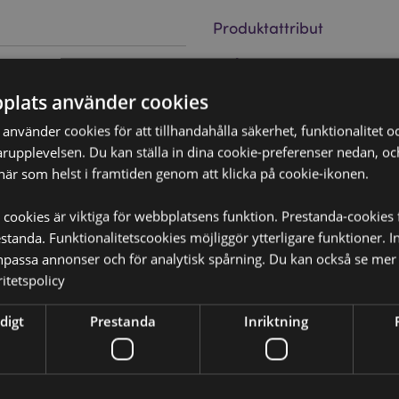
Produktattribut
Mer
Mått
Förpackning
Information
plats använder cookies
Streckkod
50286913813
in och växtmaterial.
nvänder cookies för att tillhandahålla säkerhet, funktionalitet oc
Kartong Mängd
288
rupplevelsen. Du kan ställa in dina cookie-preferenser nedan, o
Vikt (kg)
när som helst i framtiden genom att klicka på cookie-ikonen.
0.046000
PÅ REA
Nej
 cookies är viktiga för webbplatsens funktion. Prestanda-cookies 
tanda. Funktionalitetscookies möjliggör ytterligare funktioner. I
NYHET
?
Nej
Då borde du läsa våran
npassa annonser och för analytisk spårning. Du kan också se mer 
itetspolicy
PROMO
Nej
Varumärke
Stamford
digt
Prestanda
Inriktning