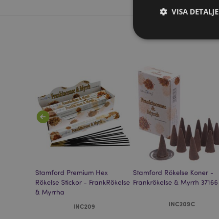
VISA DETALJ
Strikt nödvändiga co
Webbplatsen kan inte
Namn
CookieScriptConse
recently_viewed_pr
oner -
Stamford Premium Hex
Stamford Rökelse Koner -
Go
searchReport-log
Rökelse Stickor - FrankRökelse
Frankrökelse & Myrrh 37166
& Myrrha
recently_compared
INC209C
INC209