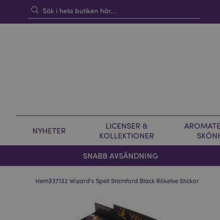
LICENSER &
AROMATE
NYHETER
KOLLEKTIONER
SKÖN
SNABB AVSÄNDNING
›
Hem
37132 Wizard's Spell Stamford Black Rökelse Stickor
Hoppa
Hoppa
till
till
slutet
början