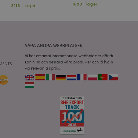
relaterad till
1680 i lager
3216 i lager
6
tt visa önskelista,
data relaterade till
kter.
nderlätta cachning
 sidor laddas
VÅRA ANDRA WEBBPLATSER
 av Magento 2-
sionen av en sida
Vi har ett antal internationella webbplatser där du
r ändrats. Det
kan hitta och beställa våra produkter och få hjälp
mma sida lagras i
via relevanta språk.
isade produkter för
rensning av lokal
t av backend-
atören upp lokal
e till sant.
 nödvändig cookie
fte att
ner baserat på PHP-
ntifierare som
bler för