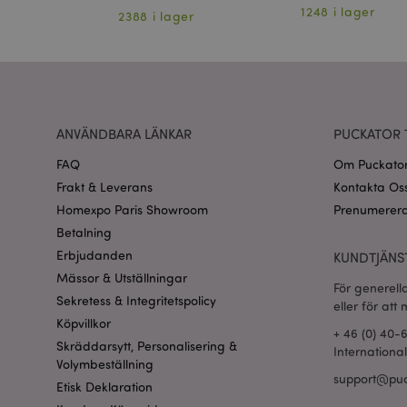
section_data_ids
er
1248 i lager
2388 i lager
product_data_stora
form_key
ANVÄNDBARA LÄNKAR
PUCKATOR 
X-Magento-Vary
FAQ
Om Puckato
Frakt & Leverans
Kontakta Os
Homexpo Paris Showroom
Prenumerera
recently_viewed_pr
Betalning
Erbjudanden
KUNDTJÄNS
mage-cache-sessid
Mässor & Utställningar
För generell
Sekretess & Integritetspolicy
eller för att
Köpvillkor
_GRECAPTCHA
+ 46 (0) 40-
Skräddarsytt, Personalisering &
Internationa
Volymbeställning
support@puc
PHPSESSID
Etisk Deklaration