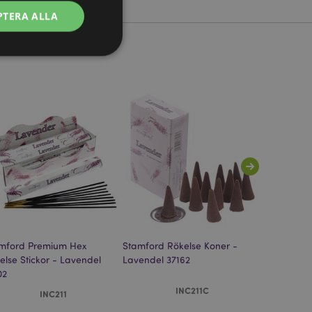
PTERA ALLA
ontohantering.
vänder denna cookie
esinställningar för
okiebannern måste
isade produkter för
mford Premium Hex
Stamford Rökelse Koner -
Stamford 
 information om
else Stickor - Lavendel
Lavendel 37162
Rökelse Sti
02
37103
e jämförda
INC211C
INC211