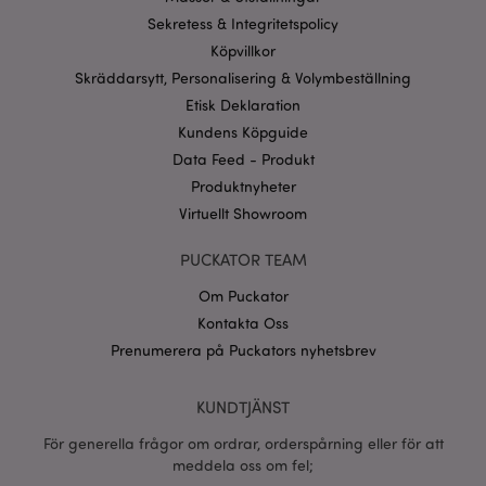
användas korrekt utan strikt nödvändiga cookies.
Sekretess & Integritetspolicy
Köpvillkor
Provider
/
Namn
Utg
Domän
Skräddarsytt, Personalisering & Volymbeställning
CookieScriptConsent
1 må
CookieScript
Etisk Deklaration
.puckator.se
Kundens Köpguide
Data Feed - Produkt
Produktnyheter
Virtuellt Showroom
recently_viewed_product_previous
1 d
Adobe Inc.
PUCKATOR TEAM
www.puckator.se
Om Puckator
Googles
sekretesspolicy
Kontakta Oss
searchReport-log
Sess
Adobe Inc.
www.puckator.se
Prenumerera på Puckators nyhetsbrev
recently_compared_product_previous
1 d
Adobe Inc.
KUNDTJÄNST
www.puckator.se
För generella frågor om ordrar, orderspårning eller för att
meddela oss om fel;
section_data_ids
1 d
Adobe Inc.
www.puckator.se