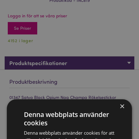
Produktkod - INC619
Logga in för att se våra priser
Se Priser
4152 i lager
Produktspecifikationer
Produktbeskrivning
01347 Satya Black Opium Nag Champa Rökelsestickor
×
Märke:
Satya
Denna webbplats använder
Material:
Handrullad rökelse i toppkvalitet, resin och
cookies
växtmaterial.
Ca Antal Stickor per Förpackning:
12 stickor
Denna webbplats använder cookies för att