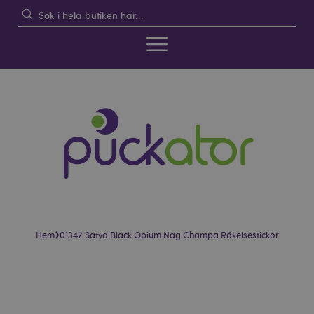
›
Hem
01347 Satya Black Opium Nag Champa Rökelsestickor
Hoppa
Hoppa
till
till
slutet
början
av
av