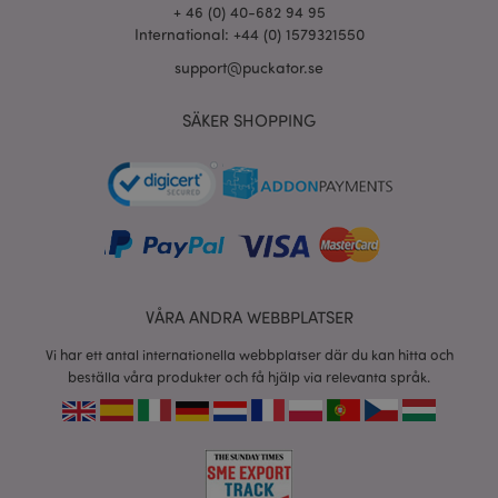
+ 46 (0) 40-682 94 95
International: +44 (0) 1579321550
support@puckator.se
product_data_storage
1 d
Adobe Inc.
www.puckator.se
SÄKER SHOPPING
form_key
1 dag
Adobe Inc.
tim
.www.puckator.se
X-Magento-Vary
1 dag
Adobe Inc.
tim
www.puckator.se
VÅRA ANDRA WEBBPLATSER
Vi har ett antal internationella webbplatser där du kan hitta och
beställa våra produkter och få hjälp via relevanta språk.
recently_viewed_product
1 d
Adobe Inc.