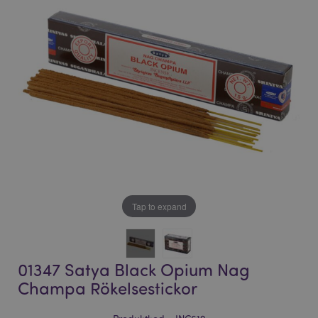
bildgalleriet
bildgalleriet
Tap to expand
01347 Satya Black Opium Nag
Champa Rökelsestickor