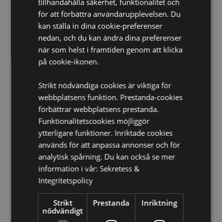
tillhandahålla säkerhet, funktionalitet och
Ca Bränningstid:
30 Minuter
för att förbättra användarupplevelsen. Du
Produkt Resurser:
kan ställa in dina cookie-preferenser
nedan, och du kan ändra dina preferenser
Vill du veta mer om hur du köper från Puckator?
Då
när som helst i framtiden genom att klicka
borde du läsa våran
Kundens Imformations Guide.
på cookie-ikonen.
Strikt nödvändiga cookies är viktiga för
webbplatsens funktion. Prestanda-cookies
förbättrar webbplatsens prestanda.
Funktionalitetscookies möjliggör
ytterligare funktioner. Inriktade cookies
Produktattribut
används för att anpassa annonser och för
Mer
Förpackning Höjd 22cm Bredd 4cm Djup 2cm Stick
analytisk spårning. Du kan också se mer
Information
Längd 20cm
information i vår:
Sekretess &
8904234405209
Integritetspolicy
360
Strikt
Prestanda
Inriktning
0.037000
nödvändigt
Nej