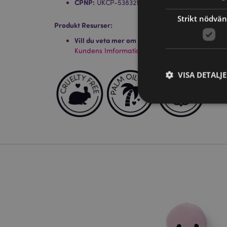
CPNP:
UKCP-53832171/EU-3649637
Strikt nödvän
Produkt Resurser:
Vill du veta mer om hur du köper från Puckator
Kundens Imformations Guide.
VISA DETALJ
Strikt nödvändiga co
Webbplatsen kan inte
Namn
CookieScriptConse
recently_viewed_pr