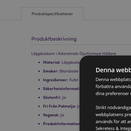
Produktspecifikationer
Produktbeskrivning
Läppbalsam i Adoramals Djurformad Hållare
Material:
Läppbalsam och Plast
Denna webb
Smaker:
Blandade
Denna webbplats a
Ingredienser:
Fullst ändig lista finns på produ
förbättra använda
Säkerhetsinformation:
Detta är ej en leksak el
dina preferenser 
Glutenfri:
Ja
Fri Från Palmolja:
Ja
Strikt nödvändiga
webbplatsens pres
Vegansk:
Ja
används för att a
Produktinformation:
Öppnas med skruvlock.
Sekretess & Integr