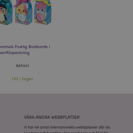
 information om
e jämförda
relaterad till
tt visa önskelista,
ramals Fruktig Badbomb i
sentförpackning
data relaterade till
kter.
BATH41
nderlätta cachning
 sidor laddas
132 i lager
 av Magento 2-
sionen av en sida
r ändrats. Det
mma sida lagras i
isade produkter för
VÅRA ANDRA WEBBPLATSER
rensning av lokal
Vi har ett antal internationella webbplatser där du
t av backend-
atören upp lokal