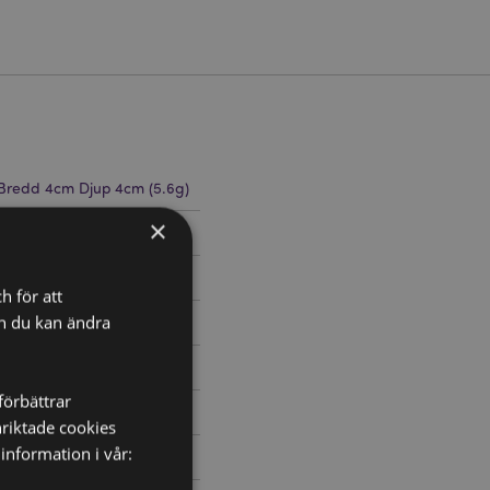
Bredd 4cm Djup 4cm (5.6g)
×
234
h för att
ch du kan ändra
förbättrar
nriktade cookies
information i vår: