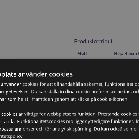
Produktattribut
Mer
Mått
Höjd 4.5cm 
Information
Streckkod
5055071738
plats använder cookies
Kartong Mängd
240
nvänder cookies för att tillhandahålla säkerhet, funktionalitet oc
kten samt bäst före-datum.
rupplevelsen. Du kan ställa in dina cookie-preferenser nedan, o
Vikt (kg)
0.032000
ler matvara.
när som helst i framtiden genom att klicka på cookie-ikonen.
PÅ REA
Nej
 cookies är viktiga för webbplatsens funktion. Prestanda-cookies 
NYHET
Nej
tanda. Funktionalitetscookies möjliggör ytterligare funktioner. I
npassa annonser och för analytisk spårning. Du kan också se mer 
PROMO
Nej
itetspolicy