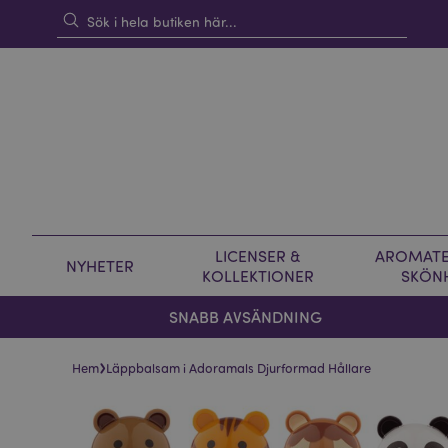
LICENSER &
AROMATE
NYHETER
KOLLEKTIONER
SKÖN
SNABB AVSÄNDNING
›
Hem
Läppbalsam i Adoramals Djurformad Hållare
Hoppa
Hoppa
till
till
slutet
början