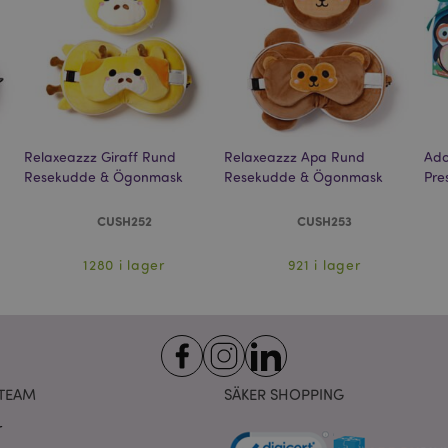
enkel navigering.
www.puckator.se
ogles sekretesspolicy
Session
Magento, används för att logga
Adobe Inc.
sökning
www.puckator.se
_product_previous
1 dag
Lagrar produkt-ID: n för tidigar
Adobe Inc.
produkter för enkel navigering.
www.puckator.se
1 dag
Lagrar kundspecifik information 
Adobe Inc.
shopparinitierade åtgärder som a
www.puckator.se
kassainformation etc.
Relaxeazzz Giraff Rund
Relaxeazzz Apa Rund
Ado
Resekudde & Ögonmask
Resekudde & Ögonmask
Pre
ge
1 dag
Lagrar konfiguration för produkt
Adobe Inc.
nyligen visade / jämförda produ
www.puckator.se
CUSH252
CUSH253
1 dag 16
Denna cookie används för att u
Adobe Inc.
timmar
av innehåll i webbläsaren så att
.www.puckator.se
snabbare.
1280 i lager
921 i lager
1 dag 16
X-Magento-Vary-kakan används
Adobe Inc.
timmar
systemet för att markera att ver
www.puckator.se
som begärts av en användare ha
tillåter att olika versioner av sa
cache, t.ex. Varnish.
oduct
1 dag
Lagrar produkt-ID för nyligen v
Adobe Inc.
enkel navigering.
www.puckator.se
TEAM
SÄKER SHOPPING
1 dag
Värdet på denna cookie utlöser 
Adobe Inc.
r
cachelagring. När kakan tas bor
www.puckator.se
applikationen rensar administr