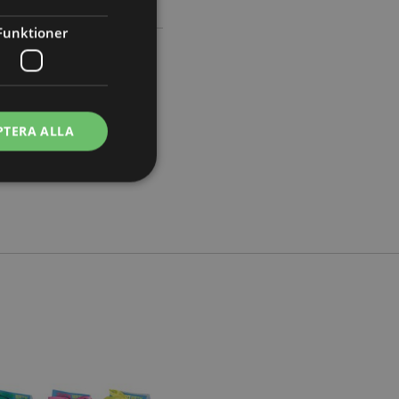
Funktioner
PTERA ALLA
ontohantering.
vänder denna cookie
esinställningar för
okiebannern måste
isade produkter för