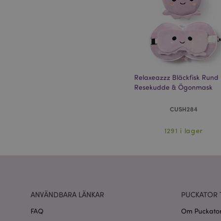
Go
searchReport-log
recently_compared
section_data_ids
Relaxeazzz Bläckfisk Rund
Resekudde & Ögonmask
product_data_stora
CUSH284
form_key
1291 i lager
X-Magento-Vary
recently_viewed_pr
ANVÄNDBARA LÄNKAR
PUCKATOR 
mage-cache-sessid
FAQ
Om Puckato