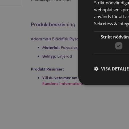
Strikt nödvändiga
webbplatsens pres
används för att a
Sekretess & Integr
Produktbeskrivning
Strikt nödvän
Adoramals Bläckfisk Plysch Fluffies Anteckningsbok
Material:
Polyester, Papper och Kartong
Boktyp:
Linjerad
VISA DETALJ
Produkt Resurser:
Vill du veta mer om hur du köper från Puckator
Kundens Imformations Guide.
Strikt nödvändiga co
Webbplatsen kan inte
Namn