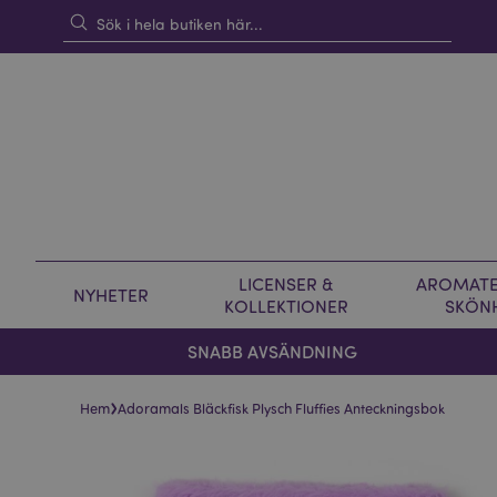
LICENSER &
AROMATE
NYHETER
KOLLEKTIONER
SKÖN
SNABB AVSÄNDNING
›
Hem
Adoramals Bläckfisk Plysch Fluffies Anteckningsbok
Hoppa
Hoppa
till
till
slutet
början