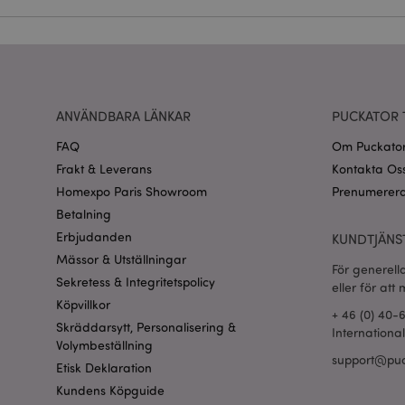
CookieScriptConse
recently_viewed_pr
Go
ANVÄNDBARA LÄNKAR
PUCKATOR 
searchReport-log
FAQ
Om Puckato
recently_compared
Frakt & Leverans
Kontakta Os
Homexpo Paris Showroom
Prenumerera
section_data_ids
Betalning
Erbjudanden
KUNDTJÄNS
product_data_stora
Mässor & Utställningar
För generell
Sekretess & Integritetspolicy
eller för att
form_key
Köpvillkor
+ 46 (0) 40-
Skräddarsytt, Personalisering &
Internationa
X-Magento-Vary
Volymbeställning
support@puc
Etisk Deklaration
Kundens Köpguide