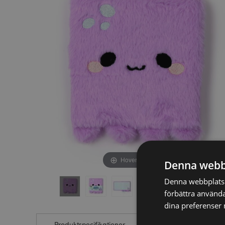
av
av
bildgalleriet
bildgalleriet
Hover to zoom
Denna webb
Denna webbplats a
förbättra använda
dina preferenser 
Produktspecifikationer