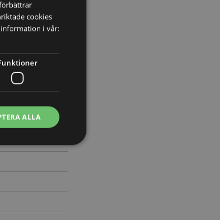
förbättrar
nriktade cookies
information i vår:
redd 16cm Djup 2cm
Funktioner
827
PTERA ALLA
ontohantering.