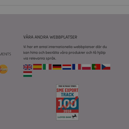
vänder denna cookie
esinställningar för
okiebannern måste
isade produkter för
VÅRA ANDRA WEBBPLATSER
 information om
Vi har ett antal internationella webbplatser där du
e jämförda
kan hitta och beställa våra produkter och få hjälp
via relevanta språk.
relaterad till
tt visa önskelista,
data relaterade till
kter.
nderlätta cachning
 sidor laddas
 av Magento 2-
sionen av en sida
r ändrats. Det
mma sida lagras i