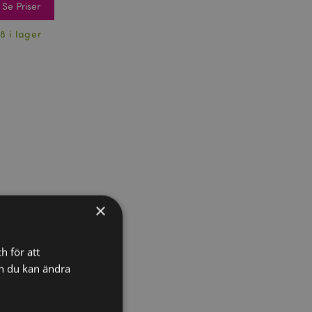
Se Priser
8 i lager
×
h för att
ch du kan ändra