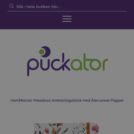
›
Hem
Nectar Meadows Anteckningsblock med Återvunnet Papper
Hoppa
Hoppa
till
till
slutet
början
av
av