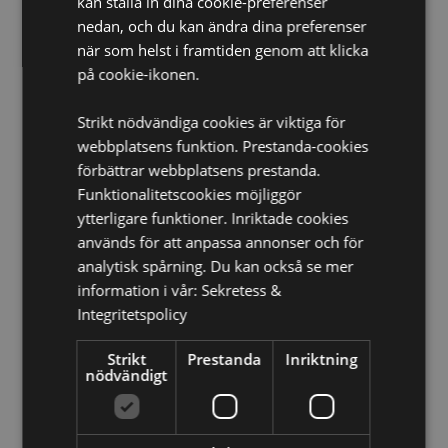
Vill du veta mer om hur du köper från Puckator?
kan ställa in dina cookie-preferenser
Då
borde du läsa våran
Kundens Imformations Guide.
nedan, och du kan ändra dina preferenser
när som helst i framtiden genom att klicka
på cookie-ikonen.
Strikt nödvändiga cookies är viktiga för
webbplatsens funktion. Prestanda-cookies
förbättrar webbplatsens prestanda.
Funktionalitetscookies möjliggör
Produktattribut
ytterligare funktioner. Inriktade cookies
Mer
Höjd 21cm Bredd 15cm Djup 1cm
används för att anpassa annonser och för
Information
5055071508691
analytisk spårning. Du kan också se mer
48
information i vår:
Sekretess &
0.237000
Integritetspolicy
Nej
Strikt
Prestanda
Inriktning
Nej
nödvändigt
Nej
Nectar Meadows