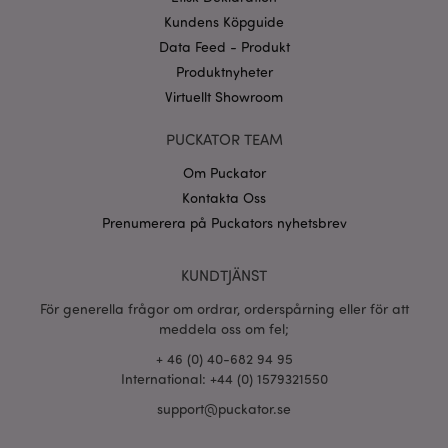
Namn
Utg
Domän
Kundens Köpguide
CookieScriptConsent
1 må
CookieScript
Data Feed - Produkt
.puckator.se
Produktnyheter
Virtuellt Showroom
PUCKATOR TEAM
Om Puckator
recently_viewed_product_previous
1 d
Adobe Inc.
Kontakta Oss
www.puckator.se
Prenumerera på Puckators nyhetsbrev
Googles
sekretesspolicy
searchReport-log
Sess
Adobe Inc.
www.puckator.se
KUNDTJÄNST
För generella frågor om ordrar, orderspårning eller för att
recently_compared_product_previous
1 d
Adobe Inc.
www.puckator.se
meddela oss om fel;
+ 46 (0) 40-682 94 95
International: +44 (0) 1579321550
section_data_ids
1 d
Adobe Inc.
www.puckator.se
support@puckator.se