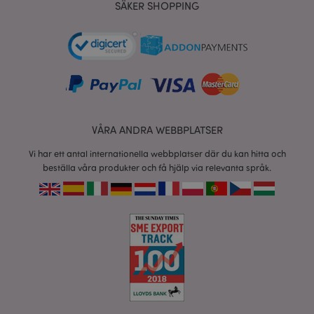
SÄKER SHOPPING
product_data_storage
1 d
Adobe Inc.
www.puckator.se
form_key
1 dag
Adobe Inc.
tim
.www.puckator.se
VÅRA ANDRA WEBBPLATSER
X-Magento-Vary
1 dag
Adobe Inc.
Vi har ett antal internationella webbplatser där du kan hitta och
tim
www.puckator.se
beställa våra produkter och få hjälp via relevanta språk.
recently_viewed_product
1 d
Adobe Inc.
www.puckator.se