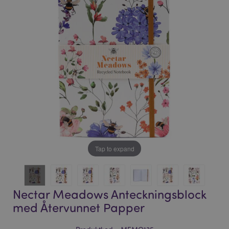
bildgalleriet
bildgalleriet
Tap to expand
Nectar Meadows Anteckningsblock
med Återvunnet Papper