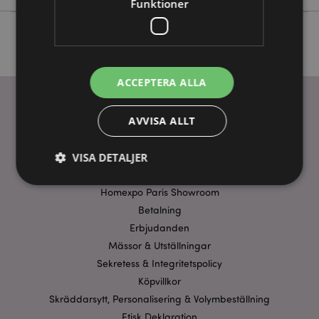
Funktioner
ACCEPTERA ALLA
AVVISA ALLT
ANVÄNDBARA LÄNKAR
VISA DETALJER
FAQ
Frakt & Leverans
Homexpo Paris Showroom
Betalning
Strikt nödvändigt
Prestanda
Inriktning
Erbjudanden
Funktioner
Mässor & Utställningar
Strikt nödvändiga cookies tillåter grundläggande
Sekretess & Integritetspolicy
webbplatsfunktionalitet såsom användarinloggning
Köpvillkor
och kontohantering. Webbplatsen kan inte
användas korrekt utan strikt nödvändiga cookies.
Skräddarsytt, Personalisering & Volymbeställning
Etisk Deklaration
Provider
/