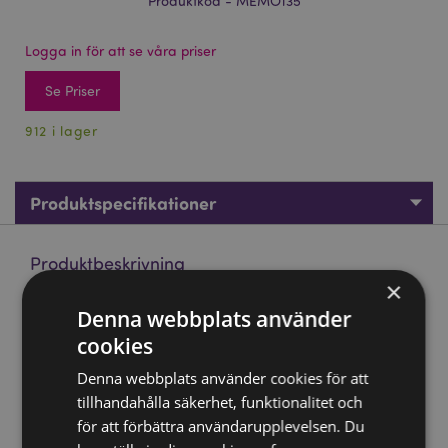
Produktkod - MEMO135
Logga in för att se våra priser
Se Priser
912 i lager
Produktspecifikationer
Produktbeskrivning
×
Nectar Meadows Anteckningsblock med Återvunnet Papper
Denna webbplats använder
cookies
Material:
Återvunnet Papper och Kartong, Resårband
Boktyp:
A5 Linjerad
Denna webbplats använder cookies för att
tillhandahålla säkerhet, funktionalitet och
Produkt Resurser:
för att förbättra användarupplevelsen. Du