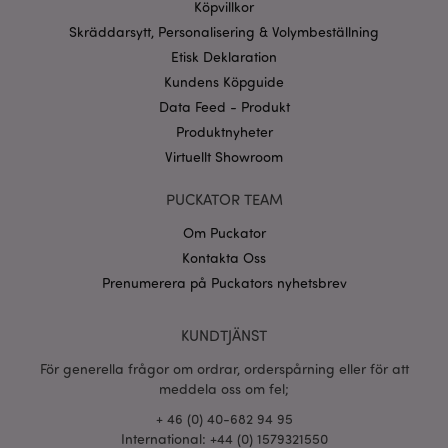
www.puckator.se
Köpvillkor
Skräddarsytt, Personalisering & Volymbeställning
Googles
sekretesspolicy
Etisk Deklaration
searchReport-log
Sess
Adobe Inc.
www.puckator.se
Kundens Köpguide
Data Feed - Produkt
recently_compared_product_previous
1 d
Adobe Inc.
Produktnyheter
www.puckator.se
Virtuellt Showroom
section_data_ids
1 d
Adobe Inc.
PUCKATOR TEAM
www.puckator.se
Om Puckator
Kontakta Oss
Prenumerera på Puckators nyhetsbrev
product_data_storage
1 d
Adobe Inc.
www.puckator.se
KUNDTJÄNST
För generella frågor om ordrar, orderspårning eller för att
form_key
1 dag
Adobe Inc.
tim
.www.puckator.se
meddela oss om fel;
+ 46 (0) 40-682 94 95
International: +44 (0) 1579321550