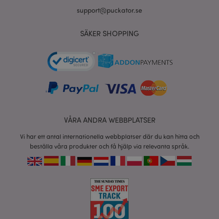
support@puckator.se
X-Magento-Vary
1 dag
Adobe Inc.
tim
www.puckator.se
SÄKER SHOPPING
recently_viewed_product
1 d
Adobe Inc.
www.puckator.se
VÅRA ANDRA WEBBPLATSER
mage-cache-sessid
1 d
Adobe Inc.
www.puckator.se
Vi har ett antal internationella webbplatser där du kan hitta och
beställa våra produkter och få hjälp via relevanta språk.
_GRECAPTCHA
6
Google LLC
måna
www.google.com