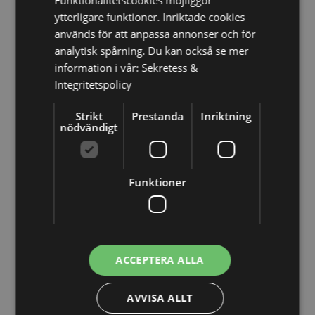
Funktionalitetscookies möjliggör
(franska delen), San Marino, Serbien, Sicilien (Italien),
ytterligare funktioner. Inriktade cookies
Slovakien, Slovenien, Spanien (fastlandet), Sverige,
används för att anpassa annonser och för
Schweiz, Tadzjikistan, Turkiet, Ukraina, Storbritannien
analytisk spårning. Du kan också se mer
(fastlandet), Storbritannien (Nordirland, högländerna
information i vår:
Sekretess &
och öarna), Uzbekistan
Integritetspolicy
Produkt Resurser:
Strikt
Prestanda
Inriktning
Vill du veta mer om hur du köper från Puckator?
Då
nödvändigt
borde du läsa våran
Kundens Imformations Guide.
Produktattribut
Funktioner
Mer
Höjd 20cm Bredd 9.5cm Djup 0.5cm
Information
5055071514265
48
ACCEPTERA ALLA
0.093000
Nej
AVVISA ALLT
Nej