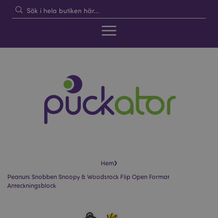
›
Hem
Peanuts Snobben Snoopy & Woodstock Flip Open Format
Anteckningsblock
Hoppa
Hoppa
till
till