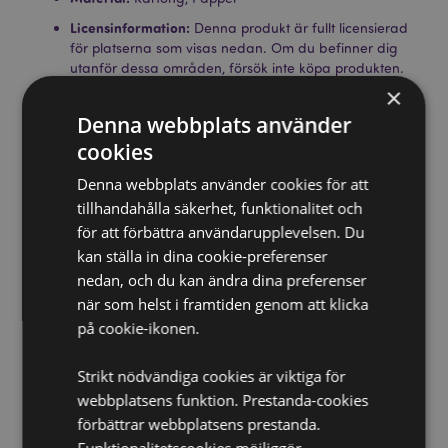
Licensinformation:
Denna produkt är fullt licensierad
för platserna som visas nedan. Om du befinner dig
utanför dessa områden, försök inte köpa produkten.
Om du gör det kommer produkten att tas bort från
×
din beställning. Om du behöver ytterligare
Denna webbplats använder
information, vänligen kontakta vår kundtjänst.
Licensierade territorier:
cookies
Åland, Albanien, Armenien,
Österrike, Azerbajdzjan, Azorerna (Portugal),
Denna webbplats använder cookies för att
Balearerna (Spanien), Belgien, Bermuda, Bosnien och
tillhandahålla säkerhet, funktionalitet och
Hercegovina, Bulgarien, Kanarieöarna (Spanien),
Ceuta och Melilla, Korsika (Frankrike), Kroatien,
för att förbättra användarupplevelsen. Du
Cypern, Tjeckien, Danmark, Estland, Finland
kan ställa in dina cookie-preferenser
(fastlandet), Frankrike (fastlandet), Franska Guyana,
nedan, och du kan ändra dina preferenser
Georgien, Tyskland, Gibraltar, Grekland, Guadeloupe,
när som helst i framtiden genom att klicka
Guernsey (Kanalöarna), Heliga stolen (Vatikanstaten),
på cookie-ikonen.
Ungern, Island, Irland, Isle of Man (Storbritannien),
Italien (fastlandet), Jersey (Kanalöarna), Kazakstan,
Kirgizistan, Lettland, Liechtenstein, Litauen,
Strikt nödvändiga cookies är viktiga för
Luxemburg, Nordmakedonien, Madeira (Portugal),
webbplatsens funktion. Prestanda-cookies
Malta, Martinique, Mayotte, Moldavien, Monaco,
förbättrar webbplatsens prestanda.
Montenegro, Nederländerna, Norge, Polen, Portugal
(fastlandet), Réunion, Rumänien, Saint-Martin