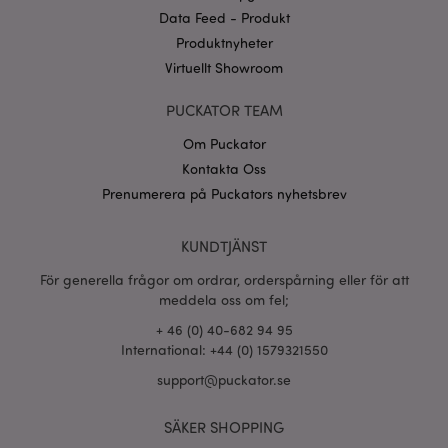
Data Feed - Produkt
CookieScriptConsent
1 må
CookieScript
.puckator.se
Produktnyheter
Virtuellt Showroom
PUCKATOR TEAM
Om Puckator
recently_viewed_product_previous
1 d
Kontakta Oss
Adobe Inc.
www.puckator.se
Prenumerera på Puckators nyhetsbrev
Googles
sekretesspolicy
searchReport-log
Sess
Adobe Inc.
KUNDTJÄNST
www.puckator.se
För generella frågor om ordrar, orderspårning eller för att
recently_compared_product_previous
1 d
Adobe Inc.
meddela oss om fel;
www.puckator.se
+ 46 (0) 40-682 94 95
International: +44 (0) 1579321550
section_data_ids
1 d
Adobe Inc.
support@puckator.se
www.puckator.se
SÄKER SHOPPING