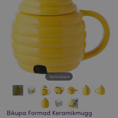
bildgalleriet
bildgalleriet
Tap to expand
Bikupa Formad Keramikmugg