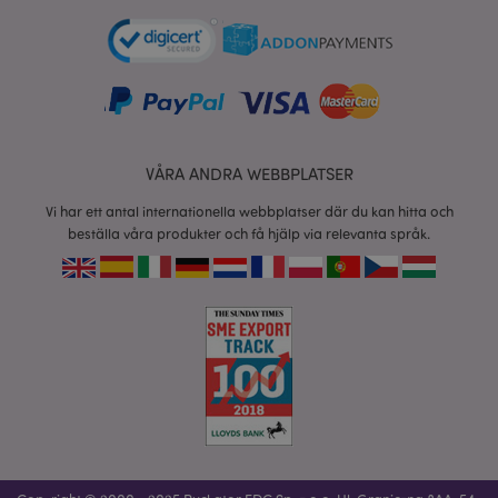
product_data_storage
1 d
Adobe Inc.
www.puckator.se
form_key
1 dag
Adobe Inc.
tim
.www.puckator.se
VÅRA ANDRA WEBBPLATSER
Vi har ett antal internationella webbplatser där du kan hitta och
X-Magento-Vary
1 dag
Adobe Inc.
beställa våra produkter och få hjälp via relevanta språk.
tim
www.puckator.se
recently_viewed_product
1 d
Adobe Inc.
www.puckator.se
mage-cache-sessid
1 d
Adobe Inc.