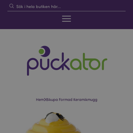
›
Hem
Bikupa Formad Keramikmugg
Hoppa
Hoppa
till
till
slutet
början
av
av