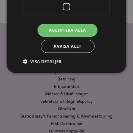
ACCEPTERA ALLA
AVVISA ALLT
ANVÄNDBARA LÄNKAR
FAQ
VISA DETALJER
Frakt & Leverans
Homexpo Paris Showroom
Betalning
Strikt nödvändigt
Prestanda
Inriktning
Erbjudanden
Funktioner
Mässor & Utställningar
Sekretess & Integritetspolicy
Strikt nödvändiga cookies tillåter grundläggande
Köpvillkor
webbplatsfunktionalitet såsom användarinloggning
och kontohantering. Webbplatsen kan inte
Skräddarsytt, Personalisering & Volymbeställning
användas korrekt utan strikt nödvändiga cookies.
Etisk Deklaration
Provider
/
Namn
Utg
Kundens Köpguide
Domän