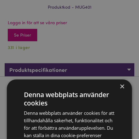
Produktkod - MUG401
Logga in för att se våra priser
Se Priser
331 i lager
Produktspecifikationer
×
Produktbeskrivning
Denna webbplats använder
cookies
Bikupa Formad Keramikmugg
Denna webbplats använder cookies för att
Material:
Dolomit Keramik
tillhandahålla säkerhet, funktionalitet och
Livsmedelssäker:
Ja
för att förbättra användarupplevelsen. Du
Mikrovågsugnssäker:
Nej
kan ställa in dina cookie-preferenser