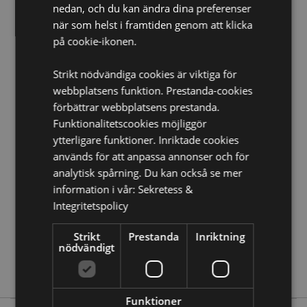
Diskmaskinssäker:
Nej
nedan, och du kan ändra dina preferenser
när som helst i framtiden genom att klicka
Volym:
450ml
på cookie-ikonen.
Produkt Resurser:
Strikt nödvändiga cookies är viktiga för
Vill du veta mer om hur du köper från Puckator?
Då
webbplatsens funktion. Prestanda-cookies
borde du läsa våran
Kundens Imformations Guide.
förbättrar webbplatsens prestanda.
Funktionalitetscookies möjliggör
Produktattribut
ytterligare funktioner. Inriktade cookies
Mer
används för att anpassa annonser och för
Höjd 12cm Bredd 14cm Djup 10cm
Information
analytisk spårning. Du kan också se mer
5055071774737
information i vår:
Sekretess &
24
Integritetspolicy
0.423000
Nej
Strikt
Prestanda
Inriktning
nödvändigt
Nej
Nej
Funktioner