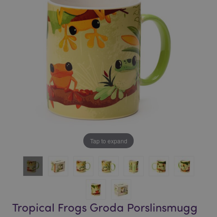
bildgalleriet
bildgalleriet
Tap to expand
Tropical Frogs Groda Porslinsmugg