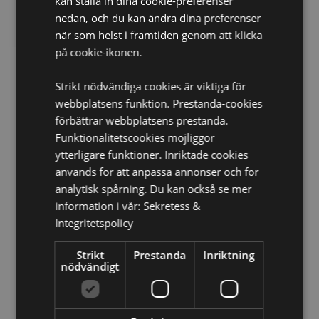
kan ställa in dina cookie-preferenser
Diskmaskinssäker:
Ja
nedan, och du kan ändra dina preferenser
Volym:
300ml
när som helst i framtiden genom att klicka
på cookie-ikonen.
Produkt Resurser:
Vill du veta mer om hur du köper från Puckator?
Då
Strikt nödvändiga cookies är viktiga för
borde du läsa våran
Kundens Imformations Guide.
webbplatsens funktion. Prestanda-cookies
förbättrar webbplatsens prestanda.
Funktionalitetscookies möjliggör
Produktattribut
ytterligare funktioner. Inriktade cookies
Mer
Höjd 9.5cm Bredd 12cm Djup 8cm
används för att anpassa annonser och för
Information
5055071510090
analytisk spårning. Du kan också se mer
36
information i vår:
Sekretess &
0.371000
Integritetspolicy
Ja
Strikt
Prestanda
Inriktning
Nej
nödvändigt
Nej
Tropical Frogs