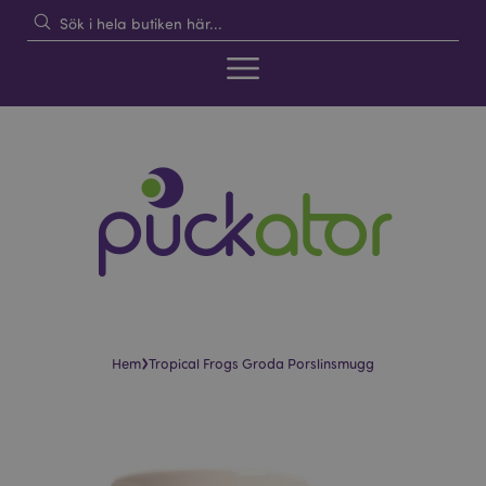
›
Hem
Tropical Frogs Groda Porslinsmugg
Hoppa
Hoppa
till
till
slutet
början
av
av