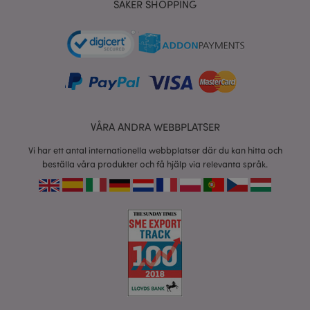
SÄKER SHOPPING
product_data_storage
1 d
Adobe Inc.
www.puckator.se
form_key
1 dag
Adobe Inc.
tim
.www.puckator.se
VÅRA ANDRA WEBBPLATSER
X-Magento-Vary
1 dag
Adobe Inc.
Vi har ett antal internationella webbplatser där du kan hitta och
tim
www.puckator.se
beställa våra produkter och få hjälp via relevanta språk.
recently_viewed_product
1 d
Adobe Inc.
www.puckator.se