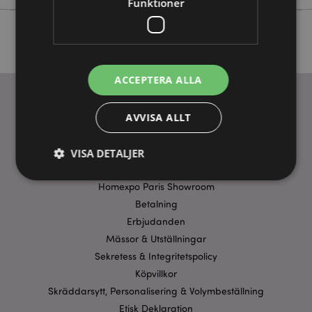
Funktioner
ACCEPTERA ALLA
AVVISA ALLT
ANVÄNDBARA LÄNKAR
FAQ
VISA DETALJER
Frakt & Leverans
Homexpo Paris Showroom
Betalning
Strikt nödvändigt
Prestanda
Inriktning
Erbjudanden
Funktioner
Mässor & Utställningar
Strikt nödvändiga cookies tillåter grundläggande
Sekretess & Integritetspolicy
webbplatsfunktionalitet såsom användarinloggning
Köpvillkor
och kontohantering. Webbplatsen kan inte
användas korrekt utan strikt nödvändiga cookies.
Skräddarsytt, Personalisering & Volymbeställning
Etisk Deklaration
Provider
/