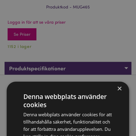
Produktkod - MUG465
Logga in för att se våra priser
Se Priser
1152 i lager
Produktspecifikationer
Produktbeskrivning
×
Denna webbplats använder
Tropical Frogs Groda Porslinsmugg
cookies
Material:
Porslin
Denna webbplats använder cookies för att
Livsmedelssäker:
Ja
tillhandahålla säkerhet, funktionalitet och
för att förbättra användarupplevelsen. Du
Mikrovågsugnssäker:
Ja