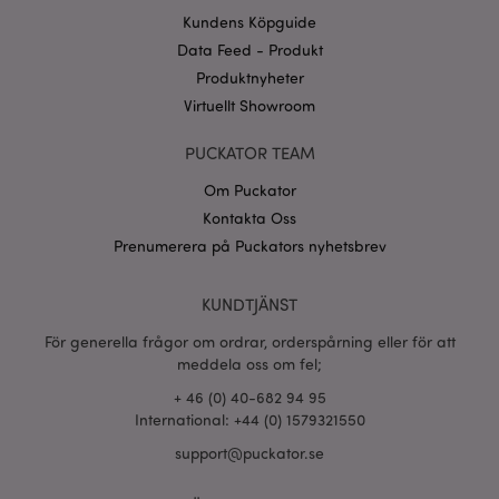
Namn
Utg
Domän
Kundens Köpguide
CookieScriptConsent
1 må
CookieScript
Data Feed - Produkt
.puckator.se
Produktnyheter
Virtuellt Showroom
PUCKATOR TEAM
Om Puckator
recently_viewed_product_previous
1 d
Adobe Inc.
Kontakta Oss
www.puckator.se
Prenumerera på Puckators nyhetsbrev
Googles
sekretesspolicy
searchReport-log
Sess
Adobe Inc.
www.puckator.se
KUNDTJÄNST
För generella frågor om ordrar, orderspårning eller för att
recently_compared_product_previous
1 d
Adobe Inc.
www.puckator.se
meddela oss om fel;
+ 46 (0) 40-682 94 95
International: +44 (0) 1579321550
section_data_ids
1 d
Adobe Inc.
www.puckator.se
support@puckator.se