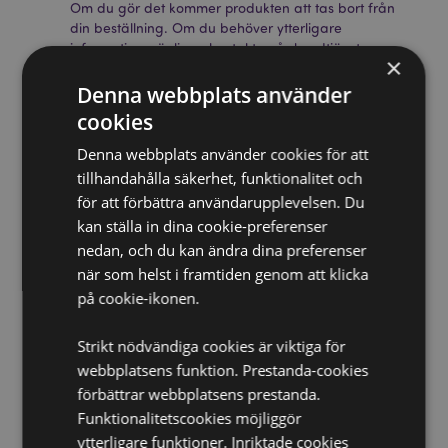
Om du gör det kommer produkten att tas bort från
din beställning. Om du behöver ytterligare
information, vänligen kontakta vår kundtjänst.
×
Licensierade territorier:
Åland, Albanien, Österrike,
Azorerna (Portugal), Bahrain, Balearerna (Spanien),
Denna webbplats använder
Belgien, Bermuda, Bosnien och Hercegovina,
cookies
Bulgarien, Kanada, Kanarieöarna (Spanien), Ceuta
och Melilla, Korsika (Frankrike), Kroatien, Cypern,
Denna webbplats använder cookies för att
Tjeckien, Danmark, Estland, Finland (fastlandet),
tillhandahålla säkerhet, funktionalitet och
Frankrike (fastlandet), Franska Guyana, Tyskland,
för att förbättra användarupplevelsen. Du
Gibraltar, Grekland, Guadeloupe, Guernsey
kan ställa in dina cookie-preferenser
(Kanalöarna), Heliga stolen (Vatikanstaten),
Hongkong, Ungern, Island, Irland, Isle of Man
nedan, och du kan ändra dina preferenser
(Storbritannien), Italien (fastlandet), Jersey
när som helst i framtiden genom att klicka
(Kanalöarna), Jordanien, Kosovo, Kuwait, Lettland,
på cookie-ikonen.
Liechtenstein, Litauen, Luxemburg, Nordmakedonien,
Madeira (Portugal), Malta, Martinique, Mayotte,
Strikt nödvändiga cookies är viktiga för
Moldavien, Monaco, Montenegro, Nederländerna,
Norge, Polen, Portugal (fastlandet), Qatar, Réunion,
webbplatsens funktion. Prestanda-cookies
Rumänien, Saint-Martin (franska delen), San Marino,
förbättrar webbplatsens prestanda.
Serbien, Sicilien (Italien), Singapore, Slovakien,
Funktionalitetscookies möjliggör
Slovenien, Spanien (fastlandet), Sverige, Schweiz,
ytterligare funktioner. Inriktade cookies
Ukraina, Förenade Arabemiraten, Storbritannien