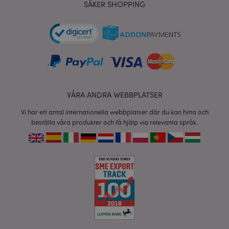
tim
SÄKER SHOPPING
www.puckator.se
recently_viewed_product
1 d
Adobe Inc.
www.puckator.se
VÅRA ANDRA WEBBPLATSER
Vi har ett antal internationella webbplatser där du kan hitta och
mage-cache-sessid
1 d
Adobe Inc.
beställa våra produkter och få hjälp via relevanta språk.
www.puckator.se
_GRECAPTCHA
6
Google LLC
måna
www.google.com