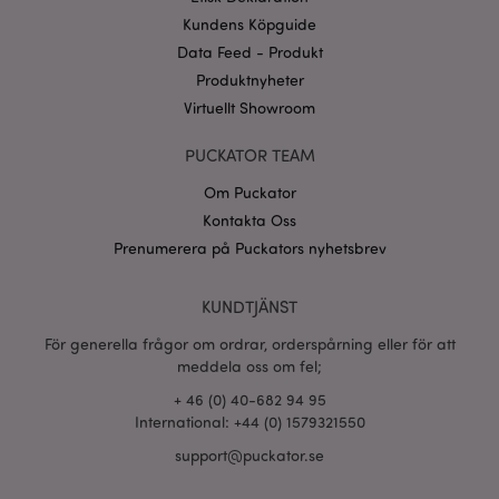
Googles
Kundens Köpguide
sekretesspolicy
searchReport-log
Sess
Adobe Inc.
www.puckator.se
Data Feed - Produkt
Produktnyheter
recently_compared_product_previous
1 d
Adobe Inc.
Virtuellt Showroom
www.puckator.se
PUCKATOR TEAM
section_data_ids
1 d
Adobe Inc.
Om Puckator
www.puckator.se
Kontakta Oss
Prenumerera på Puckators nyhetsbrev
product_data_storage
1 d
Adobe Inc.
www.puckator.se
KUNDTJÄNST
För generella frågor om ordrar, orderspårning eller för att
meddela oss om fel;
form_key
1 dag
Adobe Inc.
tim
.www.puckator.se
+ 46 (0) 40-682 94 95
International: +44 (0) 1579321550
support@puckator.se
X-Magento-Vary
1 dag
Adobe Inc.