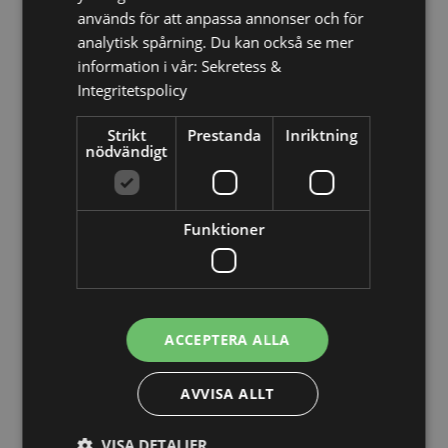
används för att anpassa annonser och för
(fastlandet), Storbritannien (Nordirland, högländerna
och öarna)
analytisk spårning. Du kan också se mer
information i vår:
Sekretess &
Produkt Resurser:
Integritetspolicy
Vill du veta mer om hur du köper från Puckator?
Då
Strikt
Prestanda
Inriktning
borde du läsa våran
Kundens Imformations Guide.
nödvändigt
Produktattribut
Mer
Funktioner
Höjd 17.5cm Bredd 2cm Djup 0.1cm
Information
5055071787515
480
0.012000
Nej
ACCEPTERA ALLA
Nej
Nej
AVVISA ALLT
Mumin
VISA DETALJER