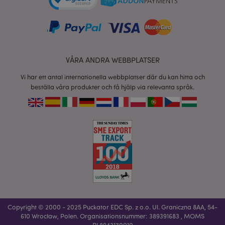
www.puckator.se
form_key
1 dag
Adobe Inc.
tim
.www.puckator.se
VÅRA ANDRA WEBBPLATSER
Vi har ett antal internationella webbplatser där du kan hitta och
beställa våra produkter och få hjälp via relevanta språk.
X-Magento-Vary
1 dag
Adobe Inc.
tim
www.puckator.se
recently_viewed_product
1 d
Adobe Inc.
www.puckator.se
Copyright © 2000 - 2025 Puckator EDC Sp. z o.o. Ul. Graniczna 8AA, 54-
mage-cache-sessid
1 d
Adobe Inc.
610 Wrocław, Polen. Organisationsnummer: 389391683 , MOMS
www.puckator.se
PL8943170010