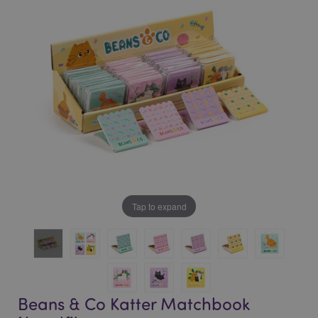
bildgalleriet
bildgalleriet
Tap to expand
Beans & Co Katter Matchbook