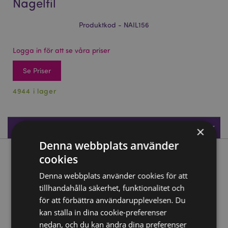
Nagelfil
Produktkod - NAIL156
Logga in för att se våra priser
Se Priser
4944 i lager
Produktspecifikationer
×
Denna webbplats använder
cookies
Produktbeskrivning
Denna webbplats använder cookies för att
Beans & Co Katter Matchbook Nagelfil
tillhandahålla säkerhet, funktionalitet och
Material:
för att förbättra användarupplevelsen. Du
EVA Plast, Polypropen och Papper
kan ställa in dina cookie-preferenser
Antal filar per matchbook:
6 minifilar
nedan, och du kan ändra dina preferenser