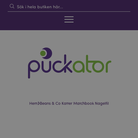
›
Hem
Beans & Co Katter Matchbook Nagelfil
Hoppa
Hoppa
till
till
slutet
början
av
av