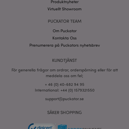
Produktnyheter
CookieScriptConsent
1 må
CookieScript
.puckator.se
Virtuellt Showroom
PUCKATOR TEAM
Om Puckator
Kontakta Oss
recently_viewed_product_previous
1 d
Adobe Inc.
Prenumerera på Puckators nyhetsbrev
www.puckator.se
Googles
KUNDTJÄNST
sekretesspolicy
searchReport-log
Sess
Adobe Inc.
www.puckator.se
För generella frågor om ordrar, orderspårning eller för att
meddela oss om fel;
recently_compared_product_previous
1 d
Adobe Inc.
+ 46 (0) 40-682 94 95
www.puckator.se
International: +44 (0) 1579321550
support@puckator.se
section_data_ids
1 d
Adobe Inc.
www.puckator.se
SÄKER SHOPPING
product_data_storage
1 d
Adobe Inc.