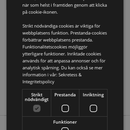
när som helst i framtiden genom att klicka
Produkt Resurser:
på cookie-ikonen.
Vill du veta mer om hur du köper från Puckator?
Då
borde du läsa våran
Kundens Imformations Guide.
Strikt nödvändiga cookies är viktiga för
webbplatsens funktion. Prestanda-cookies
Produktattribut
förbättrar webbplatsens prestanda.
Funktionalitetscookies möjliggör
Mer
Höjd 6cm Bredd 5.5cm Djup 0.5cm Fil 4x0.5x0.1cm
Information
ytterligare funktioner. Inriktade cookies
5055071506994
används för att anpassa annonser och för
480
analytisk spårning. Du kan också se mer
0.008000
information i vår:
Sekretess &
Nej
Integritetspolicy
Nej
Nej
Strikt
Prestanda
Inriktning
nödvändigt
Beans & Co Cats
Funktioner