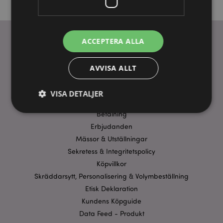
ACCEPTERA ALLA
ANVÄNDBARA LÄNKAR
AVVISA ALLT
FAQ
Frakt & Leverans
VISA DETALJER
Homexpo Paris Showroom
Betalning
Erbjudanden
Strikt nödvändigt
Prestanda
Inriktning
Mässor & Utställningar
Funktioner
Sekretess & Integritetspolicy
Köpvillkor
Strikt nödvändiga cookies tillåter grundläggande
webbplatsfunktionalitet såsom användarinloggning
Skräddarsytt, Personalisering & Volymbeställning
och kontohantering. Webbplatsen kan inte
Etisk Deklaration
användas korrekt utan strikt nödvändiga cookies.
Kundens Köpguide
Provider
/
Namn
Utg
Domän
Data Feed - Produkt