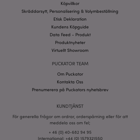
Köpvillkor
Provider
/
Skräddarsytt, Personalisering & Volymbeställning
Namn
Utg
Domän
Etisk Deklaration
CookieScriptConsent
1 må
CookieScript
Kundens Köpguide
.puckator.se
Data Feed - Produkt
Produktnyheter
Virtuellt Showroom
PUCKATOR TEAM
recently_viewed_product_previous
1 d
Adobe Inc.
www.puckator.se
Om Puckator
Googles
Kontakta Oss
sekretesspolicy
searchReport-log
Sess
Prenumerera på Puckators nyhetsbrev
Adobe Inc.
www.puckator.se
KUNDTJÄNST
recently_compared_product_previous
1 d
Adobe Inc.
www.puckator.se
För generella frågor om ordrar, orderspårning eller för att
meddela oss om fel;
section_data_ids
1 d
Adobe Inc.
+ 46 (0) 40-682 94 95
www.puckator.se
International: +44 (0) 1579321550