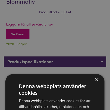
Blommotiv
Produktkod - OB424
Logga in för att se våra priser
Se Priser
2020 i lager
Produktspecifikationer
Produktbeskrivning
×
Denna webbplats använder
Eden Liten Aromalampa med Enkelt Blommotiv
cookies
Material:
Porslin (Medeltemperatur)
Denna webbplats använder cookies för att
Lämplig för användning med:
Vatten och oljor.
tillhandahålla säkerhet, funktionalitet och