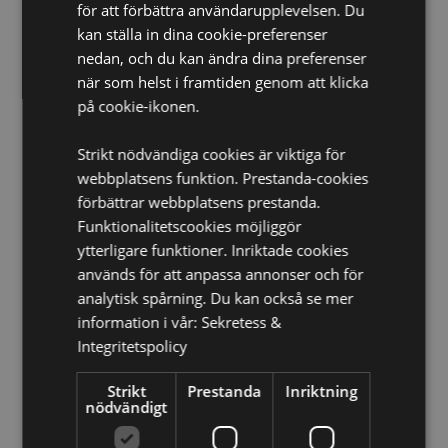
Ljus inkluderat:
Nej
för att förbättra användarupplevelsen. Du
Oljor inkluderat:
kan ställa in dina cookie-preferenser
Nej
nedan, och du kan ändra dina preferenser
Säkerhetsinformation:
Läs och följ alltid
när som helst i framtiden genom att klicka
instruktionerna som kommer med produkten. Använd
alltid värmeljus av bra kvalitet och överfyll inte fatet.
på cookie-ikonen.
Produkt Resurser:
Strikt nödvändiga cookies är viktiga för
webbplatsens funktion. Prestanda-cookies
Vill du veta mer om hur du köper från Puckator?
Då
borde du läsa våran
Kundens Imformations Guide.
förbättrar webbplatsens prestanda.
Funktionalitetscookies möjliggör
ytterligare funktioner. Inriktade cookies
Produktattribut
används för att anpassa annonser och för
Mer
Höjd 7.5cm Bredd 6.5cm Djup 6.5cm
analytisk spårning. Du kan också se mer
Information
5055071504846
information i vår:
Sekretess &
Integritetspolicy
120
0.204000
Strikt
Prestanda
Inriktning
Nej
nödvändigt
Nej