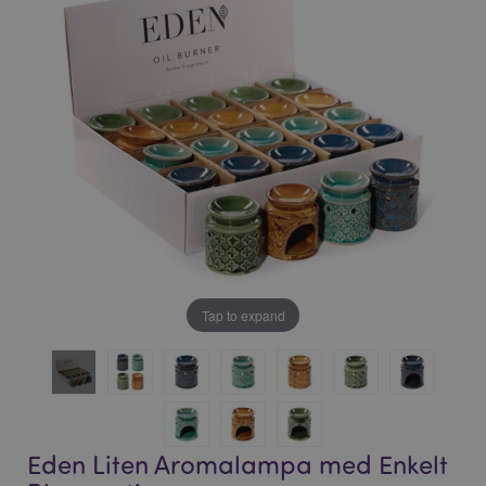
bildgalleriet
bildgalleriet
Tap to expand
Eden Liten Aromalampa med Enkelt