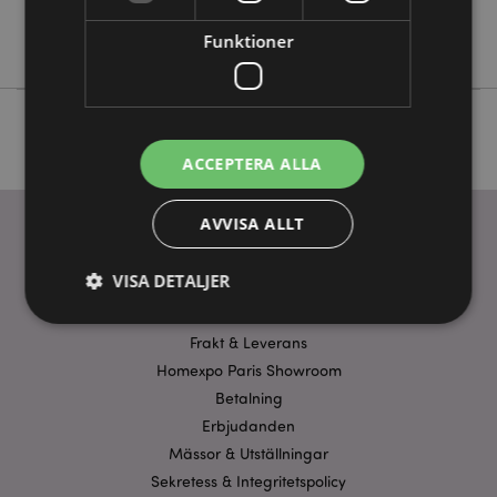
Nej
Eden
Funktioner
ACCEPTERA ALLA
AVVISA ALLT
ANVÄNDBARA LÄNKAR
VISA DETALJER
FAQ
Frakt & Leverans
Strikt nödvändigt
Homexpo Paris Showroom
Prestanda
Inriktning
Betalning
Funktioner
Erbjudanden
Strikt nödvändiga cookies tillåter grundläggande
Mässor & Utställningar
webbplatsfunktionalitet såsom användarinloggning
och kontohantering. Webbplatsen kan inte
Sekretess & Integritetspolicy
användas korrekt utan strikt nödvändiga cookies.