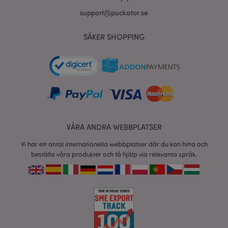
support@puckator.se
product_data_storage
1 d
Adobe Inc.
SÄKER SHOPPING
www.puckator.se
form_key
1 dag
Adobe Inc.
tim
.www.puckator.se
X-Magento-Vary
VÅRA ANDRA WEBBPLATSER
1 dag
Adobe Inc.
tim
www.puckator.se
Vi har ett antal internationella webbplatser där du kan hitta och
beställa våra produkter och få hjälp via relevanta språk.
recently_viewed_product
1 d
Adobe Inc.
www.puckator.se