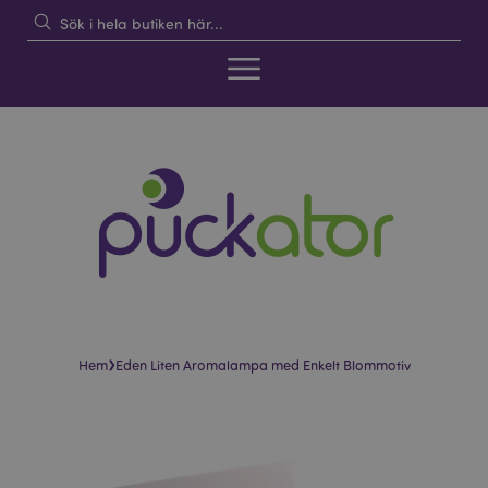
›
Hem
Eden Liten Aromalampa med Enkelt Blommotiv
Hoppa
Hoppa
till
till
slutet
början
av
av