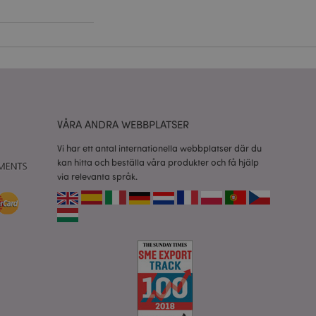
vänder denna cookie
esinställningar för
okiebannern måste
isade produkter för
 information om
VÅRA ANDRA WEBBPLATSER
e jämförda
Vi har ett antal internationella webbplatser där du
kan hitta och beställa våra produkter och få hjälp
relaterad till
via relevanta språk.
tt visa önskelista,
data relaterade till
kter.
nderlätta cachning
 sidor laddas
 av Magento 2-
sionen av en sida
r ändrats. Det
mma sida lagras i