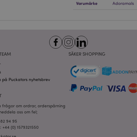
Utgång
Beskrivning
Varumärke
Adoramals
Domän
nt
1 månad
Cookie-Script.com-tjänsten an
CookieScript
för att komma ihåg dina samtyck
.puckator.se
cookies. Cookie-Script.com-co
fungera korrekt.
oduct_previous
1 dag
Lagrar produkt-ID för nyligen v
Adobe Inc.
enkel navigering.
www.puckator.se
ogles sekretesspolicy
Session
Magento, används för att logga
Adobe Inc.
sökning
www.puckator.se
TEAM
SÄKER SHOPPING
_product_previous
1 dag
Lagrar produkt-ID: n för tidigar
Adobe Inc.
r
produkter för enkel navigering.
www.puckator.se
s
1 dag
Lagrar kundspecifik information 
Adobe Inc.
shopparinitierade åtgärder som a
www.puckator.se
 på Puckators nyhetsbrev
kassainformation etc.
ge
1 dag
Lagrar konfiguration för produkt
Adobe Inc.
T
nyligen visade / jämförda produ
www.puckator.se
1 dag 16
Denna cookie används för att u
Adobe Inc.
a frågor om ordrar, orderspårning
timmar
av innehåll i webbläsaren så att
.www.puckator.se
 meddela oss om fel;
snabbare.
682 94 95
1 dag 16
X-Magento-Vary-kakan används
Adobe Inc.
timmar
systemet för att markera att ver
l: +44 (0) 1579321550
www.puckator.se
som begärts av en användare ha
tillåter att olika versioner av sa
kator.se