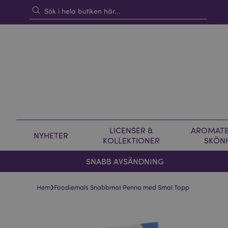
LICENSER &
AROMATE
NYHETER
KOLLEKTIONER
SKÖN
SNABB AVSÄNDNING
›
Hem
Foodiemals Snabbmat Penna med Smal Topp
Hoppa
Hoppa
till
till
slutet
början