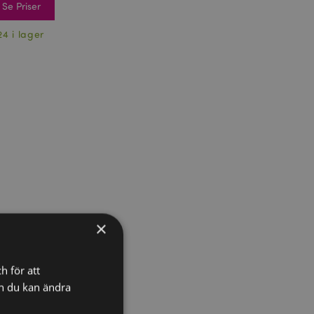
Se Priser
24 i lager
×
h för att
ch du kan ändra