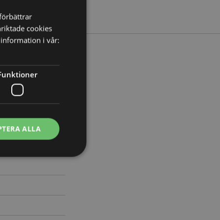
förbättrar
nriktade cookies
information i vår:
Funktioner
redd 2cm Djup 2cm
418
PTERA ALLA
ontohantering.