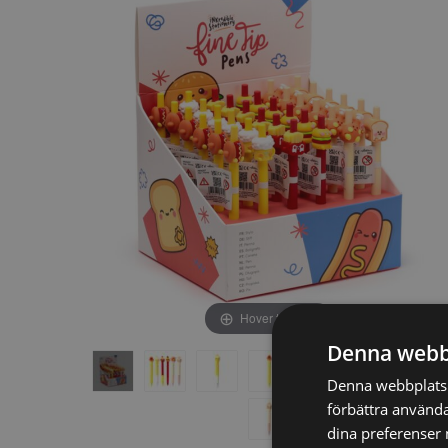
av
av
bildgalleriet
bildgalleriet
Hover to zoom
Denna webb
Denna webbplats a
förbättra använda
dina preferenser 