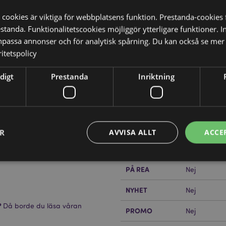
 cookies är viktiga för webbplatsens funktion. Prestanda-cookies 
tanda. Funktionalitetscookies möjliggör ytterligare funktioner. I
npassa annonser och för analytisk spårning. Du kan också se mer 
itetspolicy
Produktattribut
digt
Prestanda
Inriktning
Mer
Mått
Höjd 15cm B
Information
Streckkod
5055071796
Kartong Mängd
720
ER
AVVISA ALLT
ACCE
Vikt (kg)
0.016000
PÅ REA
Nej
Strikt nödvändigt
Prestanda
Inriktning
Funktioner
NYHET
Nej
okies tillåter grundläggande webbplatsfunktionalitet såsom användarinloggning och k
?
Då borde du läsa våran
 användas korrekt utan strikt nödvändiga cookies.
PROMO
Nej
Provider
/