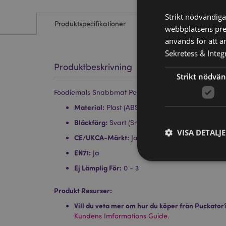
Strikt nödvändiga
Produktspecifikationer
webbplatsens pres
används för att a
Sekretess & Integr
Produktbeskrivning
Strikt nödvän
Foodiemals Snabbmat Penna med Smal Topp
Material:
Plast (ABS), PVC och Silikon
Bläckfärg:
Svart (Smal Topp)
VISA DETALJ
CE/UKCA-Märkt:
Ja
EN71:
Ja
Ej Lämplig För:
0 - 3
Produkt Resurser:
Strikt nödvändiga co
Vill du veta mer om hur du köper från Puckator
Webbplatsen kan inte
Kundens Imformations Guide.