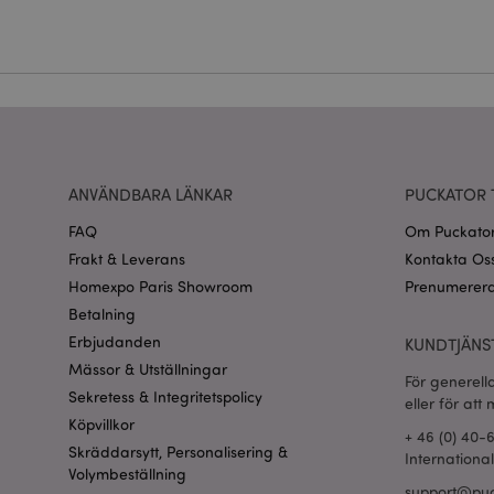
Namn
CookieScriptConse
recently_viewed_pr
Go
searchReport-log
ANVÄNDBARA LÄNKAR
PUCKATOR 
recently_compared
FAQ
Om Puckato
Frakt & Leverans
Kontakta Os
section_data_ids
Homexpo Paris Showroom
Prenumerera
Betalning
product_data_stora
Erbjudanden
KUNDTJÄNS
Mässor & Utställningar
form_key
För generell
Sekretess & Integritetspolicy
eller för att
Köpvillkor
+ 46 (0) 40-
X-Magento-Vary
Skräddarsytt, Personalisering &
Internationa
Volymbeställning
support@puc