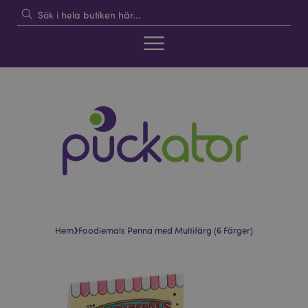
›
Hem
Foodiemals Penna med Multifärg (6 Färger)
Hoppa
Hoppa
till
till
slutet
början
av
av