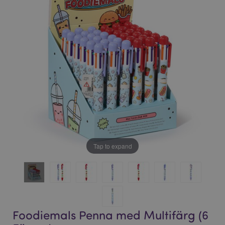
bildgalleriet
bildgalleriet
Tap to expand
Foodiemals Penna med Multifärg (6