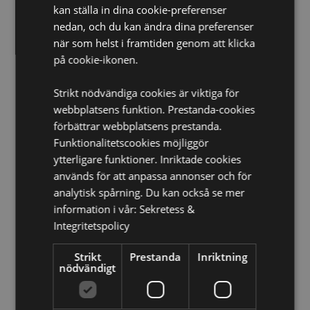
CE Märkt:
Ja
kan ställa in dina cookie-preferenser
Ej Lämplig För:
0 - 3 År
nedan, och du kan ändra dina preferenser
när som helst i framtiden genom att klicka
EN71:
Ja
på cookie-ikonen.
Produkt Resurser:
Strikt nödvändiga cookies är viktiga för
Vill du veta mer om hur du köper från Puckator?
Då
webbplatsens funktion. Prestanda-cookies
borde du läsa våran
Kundens Imformations Guide.
förbättrar webbplatsens prestanda.
Funktionalitetscookies möjliggör
Produktattribut
ytterligare funktioner. Inriktade cookies
Mer
Höjd 14cm Bredd 1.5cm Djup 2cm
används för att anpassa annonser och för
Information
analytisk spårning. Du kan också se mer
5055071504914
information i vår:
Sekretess &
720
Integritetspolicy
0.019000
Nej
Strikt
Prestanda
Inriktning
nödvändigt
Nej
Nej
Foodiemals