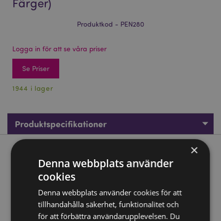
Färger)
Produktkod - PEN280
Logga in för att se våra priser
Se Priser
1944 i lager
Produktspecifikationer
×
Produktbeskrivning
Denna webbplats använder
cookies
Foodiemals Penna med Multifärg (6 Färger)
Denna webbplats använder cookies för att
Material:
Plast (ABS)
tillhandahålla säkerhet, funktionalitet och
Bläckfärger:
Blå, röd, orange, grön, lila, svart
för att förbättra användarupplevelsen. Du