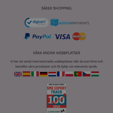
SÄKER SHOPPING
product_data_storage
1 d
Adobe Inc.
www.puckator.se
form_key
1 dag
Adobe Inc.
tim
.www.puckator.se
VÅRA ANDRA WEBBPLATSER
X-Magento-Vary
1 dag
Adobe Inc.
tim
Vi har ett antal internationella webbplatser där du kan hitta och
www.puckator.se
beställa våra produkter och få hjälp via relevanta språk.
recently_viewed_product
1 d
Adobe Inc.
www.puckator.se