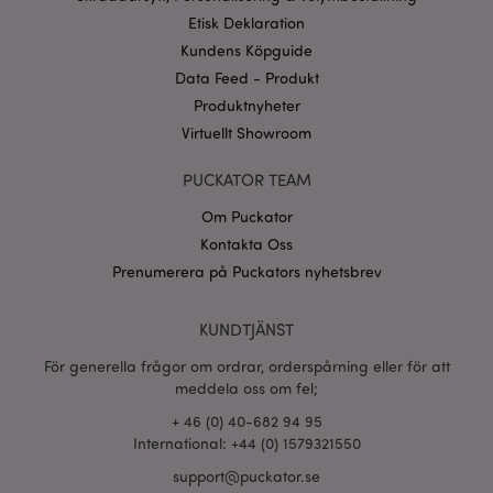
Provider
/
Namn
Utg
Etisk Deklaration
Domän
Kundens Köpguide
CookieScriptConsent
1 må
CookieScript
.puckator.se
Data Feed - Produkt
Produktnyheter
Virtuellt Showroom
PUCKATOR TEAM
recently_viewed_product_previous
1 d
Adobe Inc.
Om Puckator
www.puckator.se
Kontakta Oss
Googles
Prenumerera på Puckators nyhetsbrev
sekretesspolicy
searchReport-log
Sess
Adobe Inc.
www.puckator.se
KUNDTJÄNST
recently_compared_product_previous
1 d
Adobe Inc.
För generella frågor om ordrar, orderspårning eller för att
www.puckator.se
meddela oss om fel;
+ 46 (0) 40-682 94 95
section_data_ids
1 d
Adobe Inc.
International: +44 (0) 1579321550
www.puckator.se
support@puckator.se