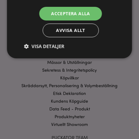
ANVÄNDBARA LÄNKAR
ACCEPTERA ALLA
FAQ
AVVISA ALLT
Frakt & Leverans
Homexpo Paris Showroom
VISA DETALJER
Betalning
Erbjudanden
Mässor & Utställningar
Sekretess & Integritetspolicy
Strikt nödvändigt
Prestanda
Inriktning
Köpvillkor
Funktioner
Skräddarsytt, Personalisering & Volymbeställning
Strikt nödvändiga cookies tillåter grundläggande
Etisk Deklaration
webbplatsfunktionalitet såsom användarinloggning
Kundens Köpguide
och kontohantering. Webbplatsen kan inte
användas korrekt utan strikt nödvändiga cookies.
Data Feed - Produkt
Provider
/
Produktnyheter
Namn
Utg
Domän
Virtuellt Showroom
CookieScriptConsent
1 må
CookieScript
.puckator.se
PUCKATOR TEAM