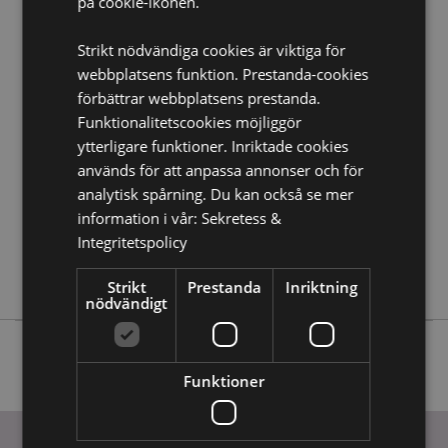
på cookie-ikonen.
Strikt nödvändiga cookies är viktiga för
Produktattribut
webbplatsens funktion. Prestanda-cookies
Mer
Höjd 20cm Bredd 4cm Djup 0.1cm Mätbar 15cm
förbättrar webbplatsens prestanda.
Information
5055071791826
Funktionalitetscookies möjliggör
720
ytterligare funktioner. Inriktade cookies
0.014000
används för att anpassa annonser och för
analytisk spårning. Du kan också se mer
Ja
information i vår:
Sekretess &
Nej
Integritetspolicy
Nej
Dinosauria
Strikt
Prestanda
Inriktning
nödvändigt
Funktioner