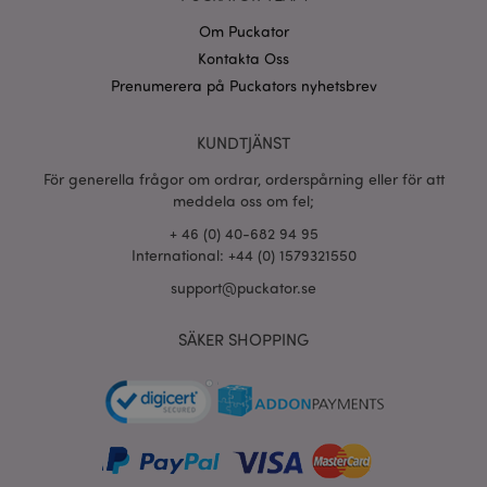
Om Puckator
Kontakta Oss
Prenumerera på Puckators nyhetsbrev
recently_viewed_product_previous
1 d
Adobe Inc.
www.puckator.se
KUNDTJÄNST
Googles
För generella frågor om ordrar, orderspårning eller för att
sekretesspolicy
searchReport-log
Sess
Adobe Inc.
meddela oss om fel;
www.puckator.se
+ 46 (0) 40-682 94 95
International: +44 (0) 1579321550
recently_compared_product_previous
1 d
Adobe Inc.
www.puckator.se
support@puckator.se
section_data_ids
1 d
Adobe Inc.
SÄKER SHOPPING
www.puckator.se
product_data_storage
1 d
Adobe Inc.
www.puckator.se