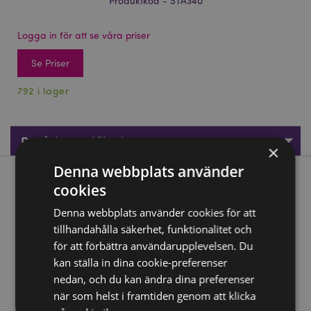
Produktkod - STA340
Logga in för att se våra priser
Se Priser
792 i lager
Produktspecifikationer
×
Denna webbplats använder
Produktbeskrivning
cookies
Denna webbplats använder cookies för att
Dinosauria Formad Topp Trälinjal (15cm)
tillhandahålla säkerhet, funktionalitet och
Material:
Trä
för att förbättra användarupplevelsen. Du
kan ställa in dina cookie-preferenser
Produkt Resurser:
nedan, och du kan ändra dina preferenser
Vill du veta mer om hur du köper från Puckator?
Då
när som helst i framtiden genom att klicka
borde du läsa våran
Kundens Imformations Guide.