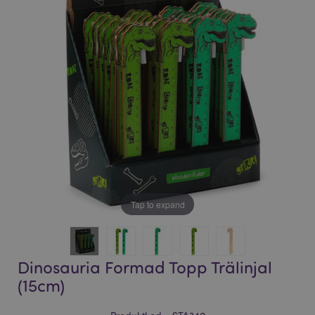
bildgalleriet
bildgalleriet
Tap to expand
Dinosauria Formad Topp Trälinjal
(15cm)