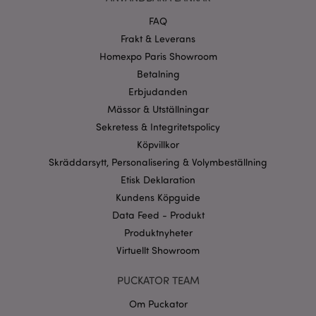
Funktioner
FAQ
Strikt nödvändiga cookies tillåter grundläggande
Frakt & Leverans
webbplatsfunktionalitet såsom användarinloggning
och kontohantering. Webbplatsen kan inte
Homexpo Paris Showroom
användas korrekt utan strikt nödvändiga cookies.
Betalning
Provider
/
Erbjudanden
Namn
Utg
Domän
Mässor & Utställningar
CookieScriptConsent
1 må
CookieScript
Sekretess & Integritetspolicy
.puckator.se
Köpvillkor
Skräddarsytt, Personalisering & Volymbeställning
Etisk Deklaration
Kundens Köpguide
Data Feed - Produkt
recently_viewed_product_previous
1 d
Adobe Inc.
www.puckator.se
Produktnyheter
Virtuellt Showroom
Googles
sekretesspolicy
searchReport-log
Sess
Adobe Inc.
PUCKATOR TEAM
www.puckator.se
Om Puckator
recently_compared_product_previous
1 d
Adobe Inc.