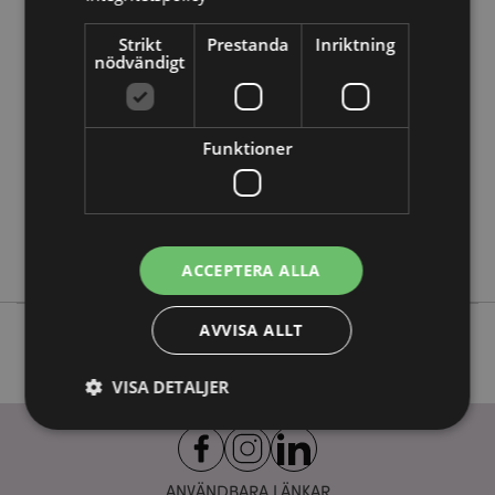
Produktattribut
Mer
Höjd 15cm Bredd 2.5-3cm Djup 2cm
Strikt
Prestanda
Inriktning
nödvändigt
Information
5055071504860
720
0.023000
Funktioner
Nej
Nej
Nej
Adoramals
ACCEPTERA ALLA
AVVISA ALLT
VISA DETALJER
Strikt nödvändigt
Prestanda
Inriktning
ANVÄNDBARA LÄNKAR