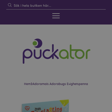
›
Hem
Adoramals Adorabugs Evighetspenna
Hoppa
Hoppa
till
till
slutet
början
av
av