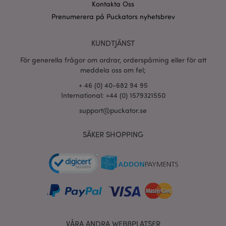
www.puckator.se
Kontakta Oss
Prenumerera på Puckators nyhetsbrev
section_data_ids
1 d
Adobe Inc.
www.puckator.se
KUNDTJÄNST
För generella frågor om ordrar, orderspårning eller för att
meddela oss om fel;
product_data_storage
1 d
Adobe Inc.
+ 46 (0) 40-682 94 95
www.puckator.se
International: +44 (0) 1579321550
support@puckator.se
form_key
1 dag
Adobe Inc.
tim
.www.puckator.se
SÄKER SHOPPING
X-Magento-Vary
1 dag
Adobe Inc.
tim
www.puckator.se
VÅRA ANDRA WEBBPLATSER