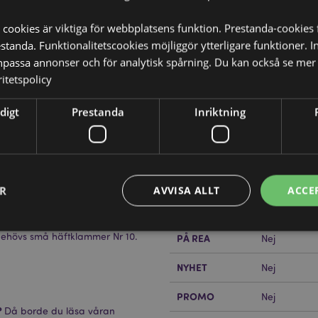
 cookies är viktiga för webbplatsens funktion. Prestanda-cookies 
tanda. Funktionalitetscookies möjliggör ytterligare funktioner. I
npassa annonser och för analytisk spårning. Du kan också se mer 
itetspolicy
Produktattribut
digt
Prestanda
Inriktning
Mer
Mått
Höjd 5.5cm 
Information
Streckkod
5055071510
Kartong Mängd
144
ER
AVVISA ALLT
ACCE
Vikt (kg)
0.068000
ehövs små häftklammer Nr 10.
PÅ REA
Nej
Strikt nödvändigt
Prestanda
Inriktning
Funktioner
NYHET
Nej
okies tillåter grundläggande webbplatsfunktionalitet såsom användarinloggning och k
PROMO
Nej
 användas korrekt utan strikt nödvändiga cookies.
?
Då borde du läsa våran