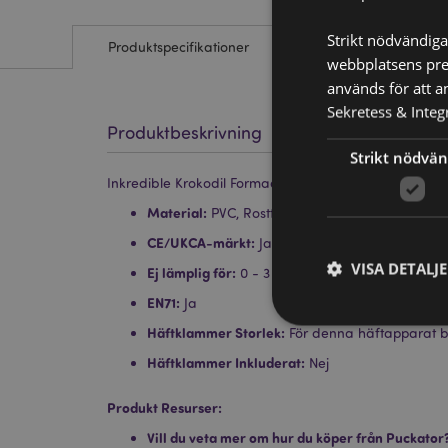
Strikt nödvändiga
Produktspecifikationer
webbplatsens pres
används för att a
Sekretess & Integr
Produktbeskrivning
Strikt nödvän
Inkredible Krokodil Formad Mini Häftapparat
Material:
PVC, Rostfritt Stål
CE/UKCA-märkt:
Ja
VISA DETALJ
Ej lämplig för:
0 - 3 år
EN71:
Ja
Häftklammer Storlek:
För denna häftapparat b
Häftklammer Inkluderat:
Nej
Strikt nödvändiga co
Produkt Resurser:
Webbplatsen kan inte
Vill du veta mer om hur du köper från Puckator