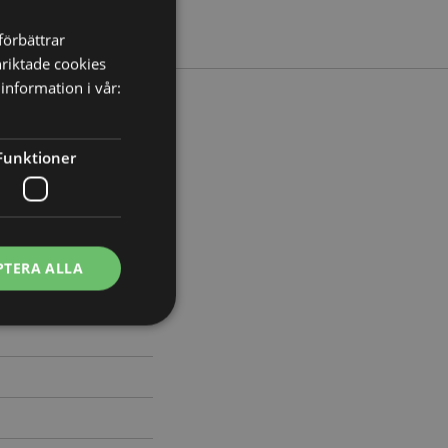
förbättrar
nriktade cookies
information i vår:
Funktioner
Bredd 8.5cm Djup 2cm
380
PTERA ALLA
ontohantering.