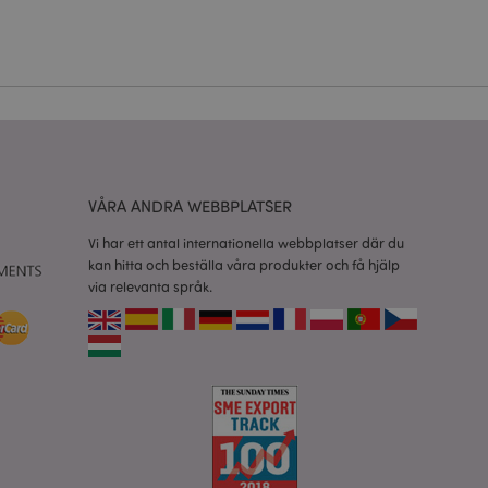
vänder denna cookie
esinställningar för
okiebannern måste
isade produkter för
 information om
VÅRA ANDRA WEBBPLATSER
e jämförda
Vi har ett antal internationella webbplatser där du
kan hitta och beställa våra produkter och få hjälp
relaterad till
via relevanta språk.
tt visa önskelista,
data relaterade till
kter.
nderlätta cachning
 sidor laddas
 av Magento 2-
sionen av en sida
r ändrats. Det