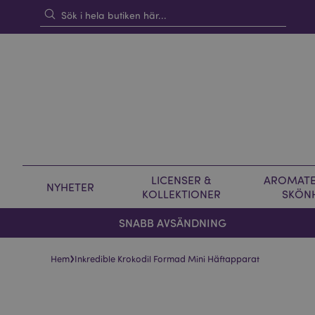
LICENSER &
AROMATE
NYHETER
KOLLEKTIONER
SKÖN
SNABB AVSÄNDNING
›
Hem
Inkredible Krokodil Formad Mini Häftapparat
Hoppa
Hoppa
till
till
slutet
början