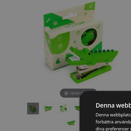
av
av
bildgalleriet
bildgalleriet
Hover to zoom
Denna webb
Denna webbplats a
förbättra använda
dina preferenser 