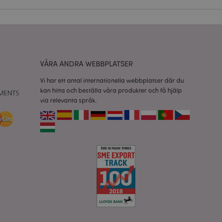
vänder denna cookie
esinställningar för
okiebannern måste
isade produkter för
VÅRA ANDRA WEBBPLATSER
 information om
Vi har ett antal internationella webbplatser där du
e jämförda
kan hitta och beställa våra produkter och få hjälp
via relevanta språk.
relaterad till
tt visa önskelista,
data relaterade till
kter.
nderlätta cachning
 sidor laddas
 av Magento 2-
sionen av en sida
r ändrats. Det
mma sida lagras i