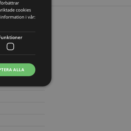
förbättrar
nriktade cookies
information i vår:
Bredd 2cm Djup 0.5cm
Funktioner
674
PTERA ALLA
ontohantering.