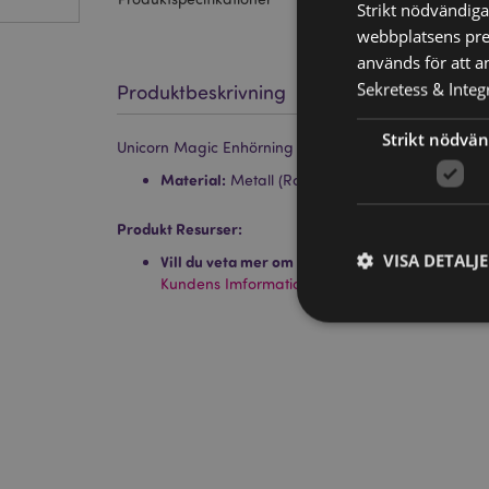
Strikt nödvändiga
webbplatsens pres
används för att a
Sekretess & Integr
Produktbeskrivning
Strikt nödvän
Unicorn Magic Enhörning Formade Pincetter
Material:
Metall (Rostfritt Stål 430)
Produkt Resurser:
VISA DETALJ
Vill du veta mer om hur du köper från Puckator
Kundens Imformations Guide.
Strikt nödvändiga co
Webbplatsen kan inte
Namn