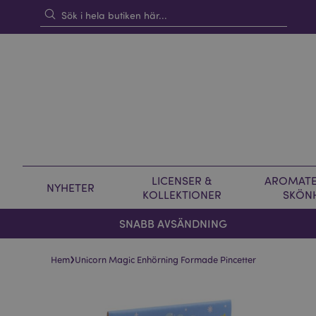
LICENSER &
AROMATE
NYHETER
KOLLEKTIONER
SKÖN
SNABB AVSÄNDNING
›
Hem
Unicorn Magic Enhörning Formade Pincetter
Hoppa
Hoppa
till
till
slutet
början