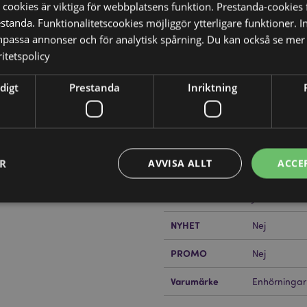
 cookies är viktiga för webbplatsens funktion. Prestanda-cookies 
tanda. Funktionalitetscookies möjliggör ytterligare funktioner. I
npassa annonser och för analytisk spårning. Du kan också se mer 
itetspolicy
Produktattribut
Mer
Mått
Höjd 9.5cm 
digt
Prestanda
Inriktning
Information
Streckkod
5055071794
Kartong Mängd
240
ER
AVVISA ALLT
ACCE
?
Då borde du läsa våran
Vikt (kg)
0.016000
PÅ REA
Ja
NYHET
Nej
Strikt nödvändigt
Prestanda
Inriktning
Funktioner
PROMO
Nej
okies tillåter grundläggande webbplatsfunktionalitet såsom användarinloggning och k
 användas korrekt utan strikt nödvändiga cookies.
Varumärke
Enhörningar
Provider
/
Utgång
Beskrivning
Domän