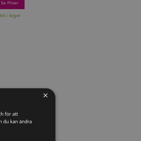
Se Priser
40 i lager
×
h för att
ch du kan ändra