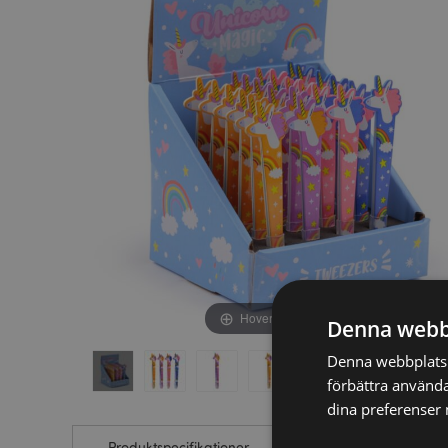
av
av
bildgalleriet
bildgalleriet
Hover to zoom
Denna webb
Denna webbplats a
förbättra använda
dina preferenser 
Produktspecifikationer