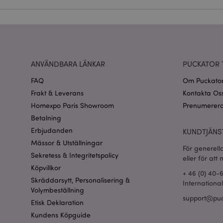
CookieScriptConse
recently_viewed_pr
Go
ANVÄNDBARA LÄNKAR
PUCKATOR 
searchReport-log
FAQ
Om Puckato
recently_compared
Frakt & Leverans
Kontakta Os
Homexpo Paris Showroom
Prenumerera
section_data_ids
Betalning
Erbjudanden
KUNDTJÄNS
product_data_stora
Mässor & Utställningar
För generell
Sekretess & Integritetspolicy
eller för att
form_key
Köpvillkor
+ 46 (0) 40-
Skräddarsytt, Personalisering &
Internationa
X-Magento-Vary
Volymbeställning
support@puc
Etisk Deklaration
Kundens Köpguide