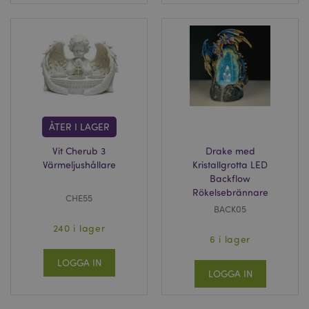
ÅTER I LAGER
Vit Cherub 3
Drake med
Värmeljushållare
Kristallgrotta LED
Backflow
Rökelsebrännare
CHE55
BACK05
240 i lager
6 i lager
LOGGA IN
LOGGA IN