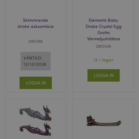
Skimmrande
Elements Baby
drake asksamlare
Drake Crystal Egg
Grotta
Värmeljushållare
DRG198
DRG549
VÄNTAD:
13 i lager
12/10/2026
LOGGA IN
LOGGA IN