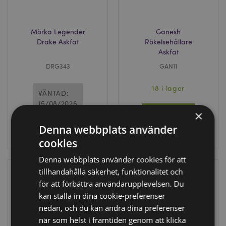
Mörka Legender
Ganesh
Drake Askfat
Rökelsehållare
Askfat
DRG343
GAN11
18 i lager
VÄNTAD:
15/08/2026
×
LOGGA IN
Denna webbplats använder
LOGGA IN
cookies
Denna webbplats använder cookies för att
tillhandahålla säkerhet, funktionalitet och
för att förbättra användarupplevelsen. Du
kan ställa in dina cookie-preferenser
nedan, och du kan ändra dina preferenser
när som helst i framtiden genom att klicka