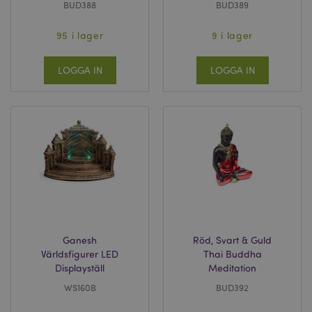
BUD388
BUD389
95 i lager
9 i lager
LOGGA IN
LOGGA IN
Ganesh
Röd, Svart & Guld
Världsfigurer LED
Thai Buddha
Displayställ
Meditation
WS160B
BUD392