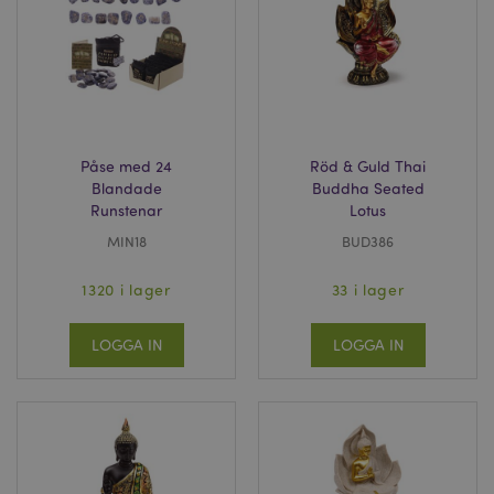
Påse med 24
Röd & Guld Thai
Blandade
Buddha Seated
Runstenar
Lotus
MIN18
BUD386
1320 i lager
33 i lager
LOGGA IN
LOGGA IN