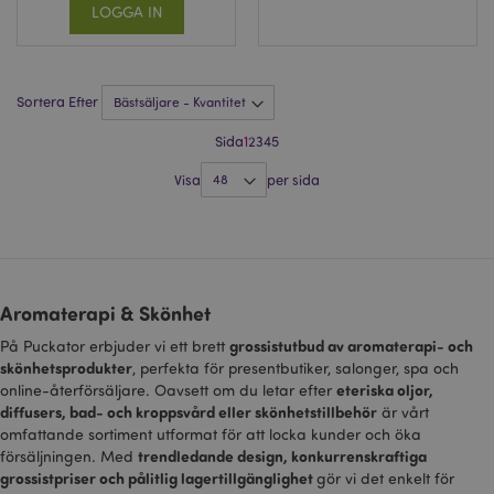
sessionstillståndshanter
LOGGA IN
SSID
2 år
Denna cookie utför
Google LLC
information om hur
.google.com
slutanvändaren använd
webbplatsen och all re
som slutanvändaren ka
Sortera Efter
sett innan han besökte
nämnda webbplats.
Sida
1
2
3
4
5
__Secure-
.google.com
2 år
1PAPISID
Visa
per sida
__Secure-
.google.com
1 år
1PSID
__Secure-
.google.com
1 år
1PSIDCC
__Secure-
2 år
Denna cookie används 
Google Inc.
Aromaterapi & Skönhet
3PAPISID
Google för att samla in
.google.com
användarstatistik och s
grossistutbud av aromaterapi- och
På Puckator erbjuder vi ett brett
konverteringsfrekvenser
skönhetsprodukter
, perfekta för presentbutiker, salonger, spa och
riktade reklamändamål.
eteriska oljor,
online-återförsäljare. Oavsett om du letar efter
__Secure-
.google.com
1 år
diffusers, bad- och kroppsvård eller skönhetstillbehör
är vårt
3PSID
omfattande sortiment utformat för att locka kunder och öka
__Secure-
.google.com
1 år
trendledande design, konkurrenskraftiga
försäljningen. Med
3PSIDCC
grossistpriser och pålitlig lagertillgänglighet
gör vi det enkelt för