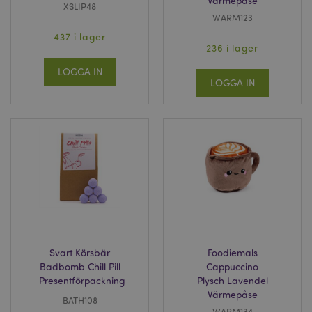
Värmepåse
XSLIP48
WARM123
437 i lager
236 i lager
LOGGA IN
_GRECAPTCHA
6
Google LLC
LOGGA IN
måna
www.google.com
PHPSESSID
1 dag
PHP.net
tim
.www.puckator.se
Svart Körsbär
Foodiemals
Badbomb Chill Pill
Cappuccino
Presentförpackning
Plysch Lavendel
Värmepåse
BATH108
WARM134