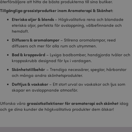
återförsäljare att hitta de bästa produkterna till sina butiker.
Tillgängliga grossistprodutker inom Aromaterapi & Skönhet:
Eteriska oljor & blends
– Högkvalitativa rena och blandade
eteriska oljor, perfekta för avslappning, välbefinnande och
hemdoft.
Diffusers & aromalampor
– Stilrena aromalampor, reed
diffusers och mer för alla rum och utrymmen.
Bad & kroppsvård
– Lyxiga badbomber, handgjorda tvålar och
kroppsskrubb designad för lyx i vardagen.
Skönhetstillbehör
– Trendiga necessärer, speglar, hårborstar
och många andra skönhetsprodukter.
Doftljus & vaxkakor
– Ett stort urval av vaxkakor och ljus som
skapar en avslappnande atmosfär.
grossistkollektioner för aromaterapi och skönhet
Utforska våra
idag
och ge dina kunder de högkvalitativa produkter dem älskar!