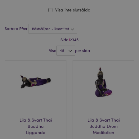
Visa inte slutsålda
Sortera Efter
Sida
1
2
3
4
5
Visa
per sida
Lila & Svart Thai
Lila & Svart Thai
Buddha
Buddha Dröm
Liggande
Meditation