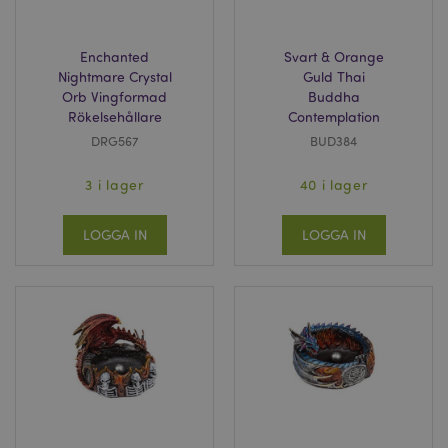
Enchanted
Svart & Orange
Nightmare Crystal
Guld Thai
Orb Vingformad
Buddha
Rökelsehållare
Contemplation
DRG567
BUD384
3 i lager
40 i lager
LOGGA IN
LOGGA IN