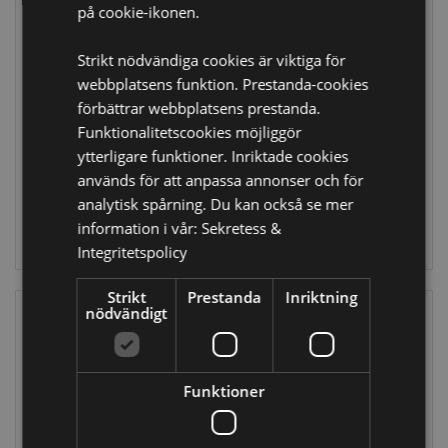
på cookie-ikonen.
Strikt nödvändiga cookies är viktiga för
Capybara 650ml
Jingle Bunch Jul
Varmvattenflaska
Ren Tofflor
webbplatsens funktion. Prestanda-cookies
med
(Unisex En Storlek)
förbättrar webbplatsens prestanda.
Plyschöverdrag
XSLIP47
Funktionalitetscookies möjliggör
WARM129
ytterligare funktioner. Inriktade cookies
27 i lager
används för att anpassa annonser och för
184 i lager
analytisk spårning. Du kan också se mer
LOGGA IN
information i vår:
Sekretess &
LOGGA IN
Integritetspolicy
Strikt
Prestanda
Inriktning
nödvändigt
Funktioner