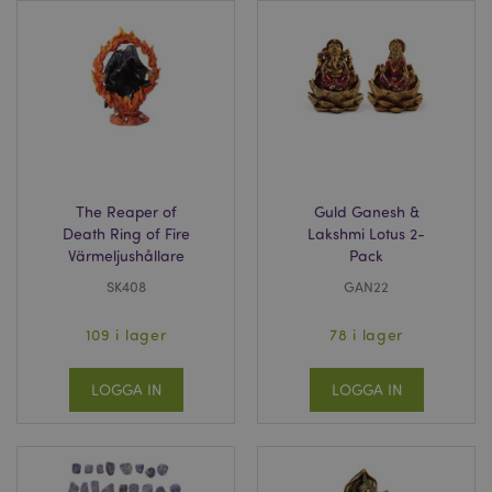
The Reaper of
Guld Ganesh &
Death Ring of Fire
Lakshmi Lotus 2-
Värmeljushållare
Pack
SK408
GAN22
109 i lager
78 i lager
LOGGA IN
LOGGA IN