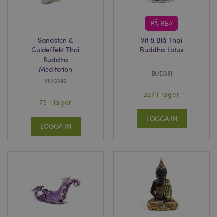
PÅ REA
Sandsten &
Vit & Blå Thai
Guldeffekt Thai
Buddha Lotus
Buddha
Meditation
BUD381
BUD396
227 i lager
75 i lager
LOGGA IN
LOGGA IN