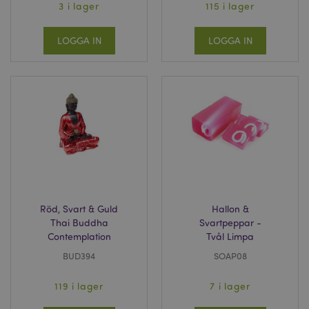
3 i lager
115 i lager
LOGGA IN
LOGGA IN
Röd, Svart & Guld
Hallon &
Thai Buddha
Svartpeppar -
Contemplation
Tvål Limpa
BUD394
SOAP08
119 i lager
7 i lager