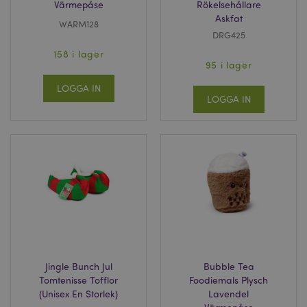
Värmepåse
Rökelsehållare
Askfat
WARM128
DRG425
form_key
1 dag
Adobe Inc.
tim
.www.puckator.se
158 i lager
95 i lager
LOGGA IN
LOGGA IN
X-Magento-Vary
1 dag
Adobe Inc.
tim
www.puckator.se
recently_viewed_product
1 d
Adobe Inc.
www.puckator.se
Jingle Bunch Jul
Bubble Tea
mage-cache-sessid
1 d
Adobe Inc.
Tomtenisse Tofflor
Foodiemals Plysch
www.puckator.se
(Unisex En Storlek)
Lavendel