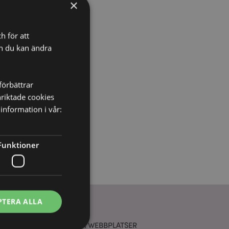
×
h för att
ch du kan ändra
förbättrar
nriktade cookies
information i vår:
Funktioner
PTERA ALLA
VÅRA ANDRA WEBBPLATSER