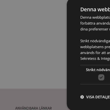
Denna webb
Denna webbplats a
förbättra använda
dina preferenser 
Strikt nödvändiga
webbplatsens pres
används för att a
Sekretess & Integr
Strikt nödvän
VISA DETALJ
ANVÄNDBARA LÄNKAR
PUCKATOR 