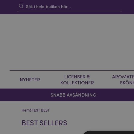
LICENSER &
AROMATE
NYHETER
KOLLEKTIONER
SKÖN
SNABB AVSÄNDNING
›
Hem
TEST BEST
BEST SELLERS